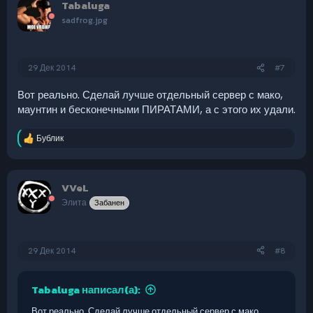
Tabaluga
ц
и
sadfrog.jpg
и
:
29 Дек 2014
#7
Вот реально. Сделай лучше отдельный сервер с мако,
маунтин и бесконечными ПИРАТАМИ, а с этого их удали.
Бублик
Р
е
а
к
VVeL
ц
и
Элита
Забанен
и
:
29 Дек 2014
#8
Tabaluga написал(а):
Вот реально. Сделай лучше отдельный сервер с мако,