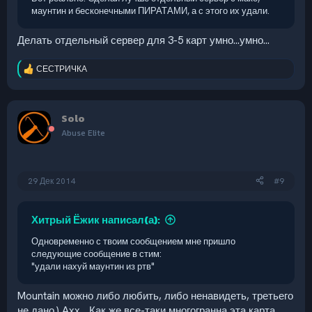
маунтин и бесконечными ПИРАТАМИ, а с этого их удали.
Делать отдельный сервер для 3-5 карт умно...умно...
СЕСТРИЧКА
Р
е
а
к
Solo
ц
и
Abuse Elite
и
:
29 Дек 2014
#9
Хитрый Ёжик написал(а):
Одновременно с твоим сообщением мне пришло
следующие сообщение в стим:
"удали нахуй маунтин из ртв"
Mountain можно либо любить, либо ненавидеть, третьего
не дано.) Ахх... Как же все-таки многогранна эта карта...