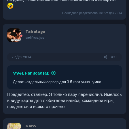
Последнее редактирование:
29 Дек 2014
Tabaluga
sadfrog.jpg
29 Дек 2014
#10
VVeL написал(а):
Делать отдельный сервер для 3-5 карт умно...умно...
Предейтер, сталкер. Я только пару перечислил. Имелось
в виду карты для любителей нагиба, командной игры,
предметов и всякого прочего.
GanS