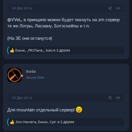
29 Дек 2014
#4
@VVeL
, в принципе можно будет пихнуть на zm сервер
те же Лотры, Лисиану, Ботэскейпы и т.п.
(На ЗЕ они останутся)
Exxon
,
_PROTank_
,
Solo
и 3 других
Р
е
а
к
Solo
ц
и
Abuse Elite
и
:
29 Дек 2014
#5
Для mountain отдельный сервер!
Jimi Hendrix
,
Exxon
,
Cpt.
и 2 других
Р
е