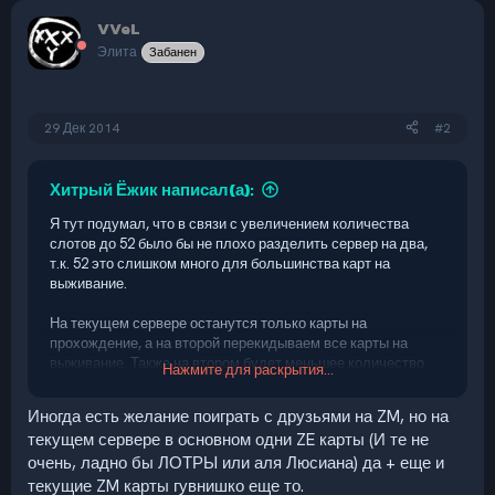
к
VVeL
ц
и
Элита
Забанен
и
:
29 Дек 2014
#2
Хитрый Ёжик написал(а):
Я тут подумал, что в связи с увеличением количества
слотов до 52 было бы не плохо разделить сервер на два,
т.к. 52 это слишком много для большинства карт на
выживание.
На текущем сервере останутся только карты на
прохождение, а на второй перекидываем все карты на
выживание. Также на втором будет меньшее количество
Нажмите для раскрытия...
слотов: порядка 36-42.
Иногда есть желание поиграть с друзьями на ZM, но на
текущем сервере в основном одни ZE карты (И те не
очень, ладно бы ЛОТРЫ или аля Люсиана) да + еще и
текущие ZM карты гувнишко еще то.