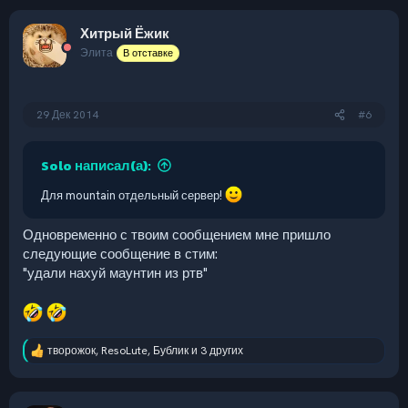
а
к
Хитрый Ёжик
ц
и
Элита
В отставке
и
:
29 Дек 2014
#6
Solo написал(а):
Для mountain отдельный сервер!
Одновременно с твоим сообщением мне пришло
следующие сообщение в стим:
"удали нахуй маунтин из ртв"
творожок
,
ResoLute
,
Бублик
и 3 других
Р
е
а
к