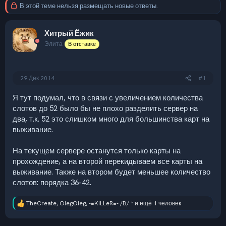
В этой теме нельзя размещать новые ответы.
Хитрый Ёжик
Элита
В отставке
29 Дек 2014
#1
Я тут подумал, что в связи с увеличением количества
слотов до 52 было бы не плохо разделить сервер на
два, т.к. 52 это слишком много для большинства карт на
выживание.
На текущем сервере останутся только карты на
прохождение, а на второй перекидываем все карты на
выживание. Также на втором будет меньшее количество
слотов: порядка 36-42.
TheCreate
,
OlegOleg
,
-=KiLLeR=- /B/ *
и ещё 1 человек
Р
е
а