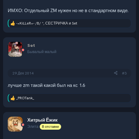
ИМХО: Отдельный ZM нужен но не в стандартном виде.
-=KiLLeR=- /B/ *
,
СЕСТРИЧКА
и
Set
Р
е
а
к
Set
ц
и
Бывалый малый
и
:
29 Дек 2014
#3
лучше zm такой какой был на кс 1.6
_PROTank_
Р
е
а
к
Хитрый Ёжик
ц
и
Элита
В отставке
и
: