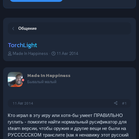
Общение
TorchLight
А
Д
Made In Happiness
11 Авг 2014
в
а
т
т
о
а
Made In Happiness
р
н
т
а
Бывалый малый
е
ч
м
а
ы
л
11 Авг 2014
#1
а
Кто играл в эту игру или хотя-бы умеет ПРАВИЛЬНО
гуглить - помогите найти нормальный русификатор для
steam версии, чтобы оружия и другие вещи не были на
РУСССССКОМ транслите (как я ненавижу этот русский