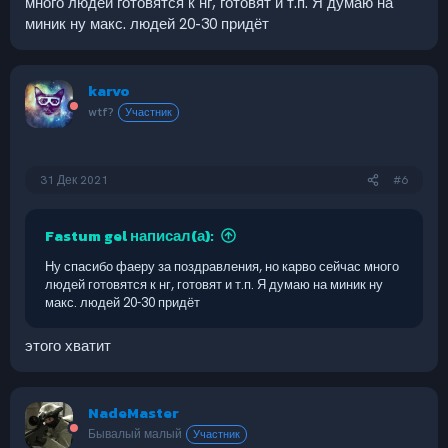
много людей готовятся к нг, готовят и т.п. Я думаю на
миник ну макс. людей 20-30 придёт
karvo
wtf?
Участник
31 Дек 2021
#6
Fastum gel написал(а):
Ну спасибо фаеру за поздравления, но карво сейчас много
людей готовятся к нг, готовят и т.п. Я думаю на миник ну
макс. людей 20-30 придёт
этого хватит
NadeMaster
Бывалый малый
Участник