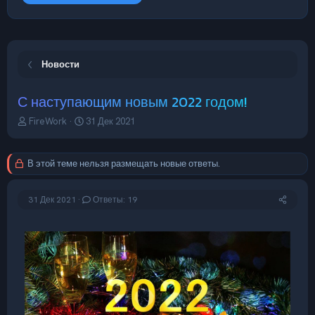
Новости
С наступающим новым 2022 годом!
А
Д
FireWork
31 Дек 2021
в
а
т
т
о
а
В этой теме нельзя размещать новые ответы.
р
н
т
а
е
ч
31 Дек 2021
Ответы: 19
м
а
ы
л
а