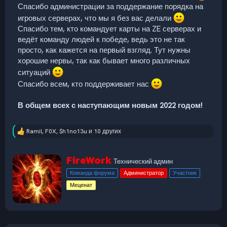
Спасибо администрации за поддержание порядка на
игровых серверах, что мы я без вас делали
Спасибо тем, кто командует карты на ZE серверах и
ведёт команду людей к победе, ведь это не так
просто, как кажется на первый взгляд. Тут нужны
хорошие нервы, так как бывает много различных
ситуаций
Спасибо всем, кто поддерживает нас
В общем всех с наступающим новым 2022 годом!
Ramil
,
F0X
,
$h1no13u
и 10 других
Р
е
а
А
FireWork
к
Технический админ
в
ц
Команда форума
Администратор
Участник
т
и
и
о
Меценат
:
р