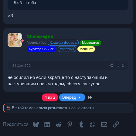
Люблю тебя
<3
Champagne
Модератор
Команда форума
Модератор
Куратор CS 2 ZE
Участник
Меценат
31 Дек 2021
#12
не осилил но если вкратце то с наступающим и
наступившим новым годом, cheers everyone.
Last
1 из 2
Вперёд
В этой теме нельзя размещать новые ответы.
Bluesky
LinkedIn
Reddit
Pinterest
Tumblr
WhatsApp
Электронная 
Ссылка
Поделиться: