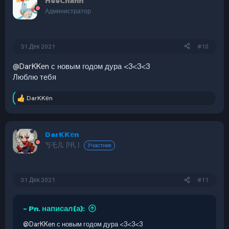
HeeChann
ц
и
Администратор
и
:
31 Дек 2021
#10
@DarKKеn
с новым годом дура <3<3<3
Люблю тебя
DarKKеn
Р
е
а
к
DarKKеn
ц
и
丂乇几卩卂丨
Участник
и
:
31 Дек 2021
#11
- Pn. написал(а):
@DarKKеn
с новым годом дура <3<3<3