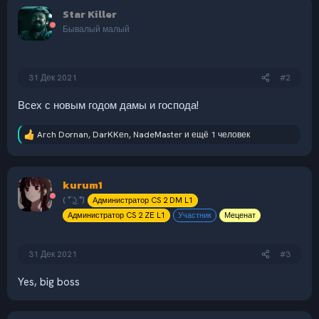
Star Killer
Бывалый малый
31 Дек 2021
#2
Всех с новым годом дамы и господа!
Arch Dornan
,
DarKKеn
,
NadeMaster
и ещё 1 человек
Р
е
а
к
kurum1
ц
и
( ͡° ͜ʖ ͡°)
Администратор CS 2 DM L1
и
Администратор CS 2 ZE L1
Участник
Меценат
:
31 Дек 2021
#3
Yes, big boss