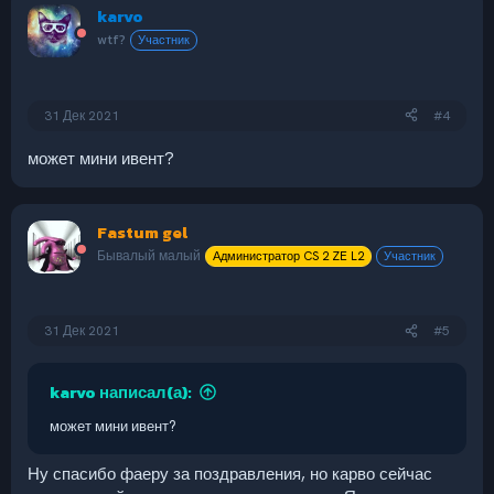
karvo
wtf?
Участник
31 Дек 2021
#4
может мини ивент?
Fastum gel
Бывалый малый
Администратор CS 2 ZE L2
Участник
31 Дек 2021
#5
karvo написал(а):
может мини ивент?
Ну спасибо фаеру за поздравления, но карво сейчас