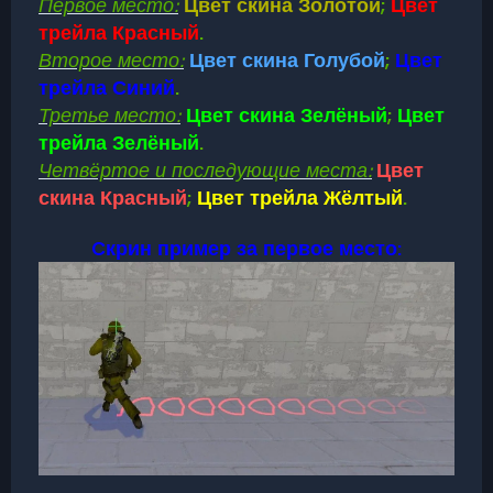
Первое место:
Цвет скина Золотой
;
Цвет
трейла Красный
.
Второе место:
Цвет скина Голубой
;
Цвет
трейла Синий
.
Третье место:
Цвет скина Зелёный
;
Цвет
трейла Зелёный
.
Четвёртое и последующие места:
Цвет
скина Красный
;
Цвет трейла Жёлтый
.
Cкрин пример за первое место: