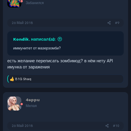
и
Забанился
и
:
26 Май 2018
#9
Kondik. написал(а):
иммунитет от мазерзомби?
есть желание переписать зомбимод? в нём нету API
имунка от заражения
B1G Shaq
Р
е
а
к
4eppu
ц
и
Милая
и
:
26 Май 2018
#10