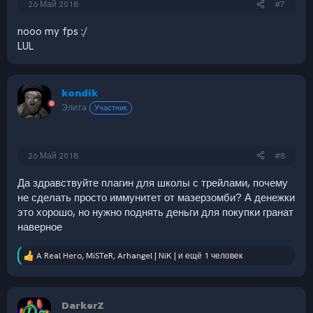
26 Май 2018
#7
nooo my fps :/
LUL
kondik
Элита
Участник
26 Май 2018
#8
Да здравствуйте плагин для школы с трейлами, почему
не сделать просто иммунитет от мазерзомби? А денежки
это хорошо, но нужно поднять деньги для покупки гранат
наверное
A Real Hero
,
MiSTeR
,
Arhangel | NiK |
и ещё 1 человек
Р
е
а
к
DarkerZ
ц