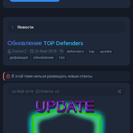
Новости
Обновление TOP Defenders
А
Д
Т
DarkerZ
26 Май 2018
defenders
top
update
в
а
е
дефающих
обновление
топ
т
т
г
о
а
и
р
н
В этой теме нельзя размещать новые ответы.
т
а
е
ч
м
а
26 Май 2018
Ответы: 63
ы
л
а