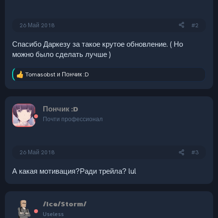
26 Май 2018
#2
Спасибо Даркезу за такое крутое обновление. ( Но
можно было сделать лучше )
Tomasobst
и
Пончик :D
Р
е
а
к
Пончик :D
ц
и
Почти профессионал
и
:
26 Май 2018
#3
А какая мотивация?Ради трейла? lul
/Ice/Storm/
Useless