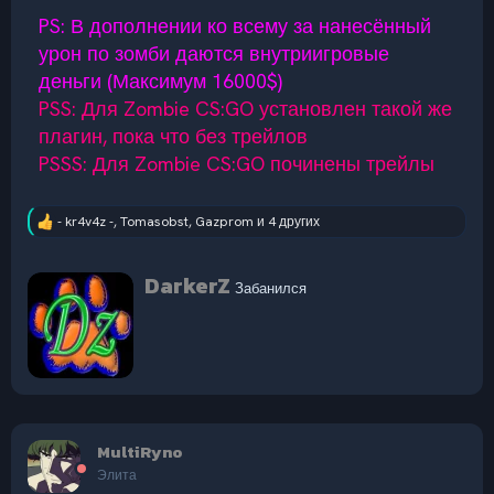
PS: В дополнении ко всему за нанесённый
урон по зомби даются внутриигровые
деньги (Максимум 16000$)
PSS: Для Zombie CS:GO установлен такой же
плагин, пока что без трейлов
PSSS: Для Zombie CS:GO починены трейлы
- kr4v4z -
,
Tomasobst
,
Gazprom
и 4 других
Р
е
а
А
DarkerZ
к
Забанился
в
ц
т
и
и
о
:
р
MultiRyno
Элита