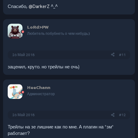
Спасибо,
@DarkerZ
^_^
LoRd>PW
Любитель побубнеть о чем нибудь;)
26 Май 2018
#11
заценил, круто. но трейлы не очь)
HeeChann
Администратор
26 Май 2018
#12
Трейлы на зе лишние как по мне. А плагин на *зм*
работает?