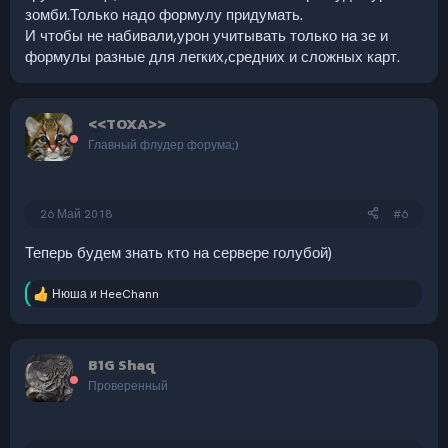
зомби.Только надо формулу придумать.
И чтобы не набивали,урон учитывать только на зе и
формулы разные для легких,средних и сложных карт.
<<TOXA>>
Главный флудер форума;)
26 Май 2018
#6
Теперь будем знать кто на сервере голубой)
Нюша
и
HeeChann
Р
е
а
к
B1G Shaq
ц
и
Проверенный
и
: