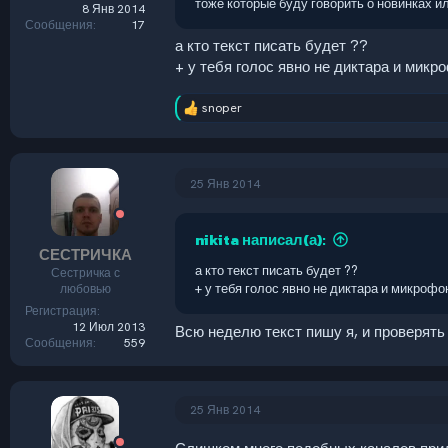
тоже которые буду говорить о новинках и
8 Янв 2014
Сообщения
17
а кто текст писать будет ??
+ у тебя голос явно не диктара и микр
snoper
Р
е
а
к
ц
25 Янв 2014
и
и
:
nikita написал(а):
СЕСТРИЧКА
а кто текст писать будет ??
Сестричка с
любовью
+ у тебя голос явно не диктара и микрофо
Регистрация
12 Июл 2013
Всю неделю текст пишу я, и проверять 
Сообщения
559
25 Янв 2014