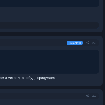
#3
Тема Автор
осом и микро что нибудь придумаем
#4