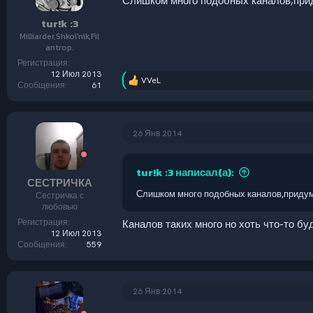
Слишком много подобных каналов,прид
tur!k :3
Milliarder,Shkol'nik,Fil
antrop.
Регистрация
12 Июл 2013
VVeL
Р
Сообщения
61
е
а
к
ц
26 Янв 2014
и
и
:
tur!k :3 написал(а):
СЕСТРИЧКА
Слишком много подобных каналов,придума
Сестричка с
любовью
Регистрация
Каналов таких много но хоть что-то б
12 Июл 2013
Сообщения
559
26 Янв 2014