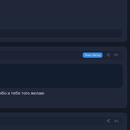
#5
Тема Автор
ибо и тебе того желаю
#6