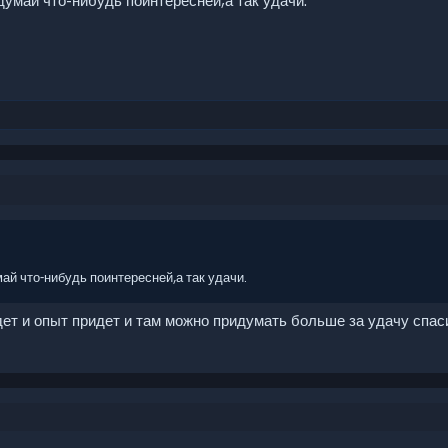
умай что-нибудь поинтересней,а так удачи.
й что-нибудь поинтересней,а так удачи.
удет и опыт придет и там можно придумать больше за удачу спас