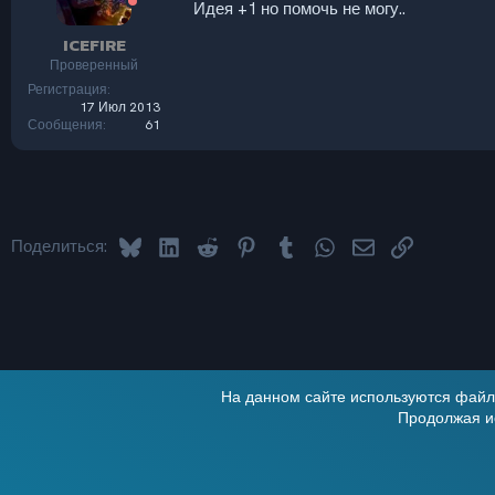
Идея +1 но помочь не могу..
ICEFIRE
Проверенный
Регистрация
17 Июл 2013
Сообщения
61
Bluesky
LinkedIn
Reddit
Pinterest
Tumblr
WhatsApp
Электронная по
Ссылка
Поделиться:
На данном сайте используются файлы
Продолжая ис
Alt
Russian (RU)
®
Локализация от xenForo.Info