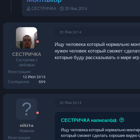
А
Д
СЕСТРИЧКА
25 Янв 2014
в
а
т
т
о
а
р
н
25 Янв 2014
т
а
е
ч
Ищу человека который нормально монти
м
а
нужен человек который сможет сделат
СЕСТРИЧКА
ы
л
которые буду рассказывать о мире игр 
а
Сестричка с
любовью
Регистрация
12 Июл 2013
Сообщения
559
25 Янв 2014
СЕСТРИЧКА написал(а):
nikita
Ищу человека который нормально монтиру
Новичок
который сможет сделать хорошие видео с
Регистрация