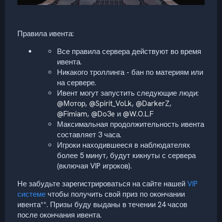
Правила ивента:
Все правила сервера действуют во время
ивента.
Никакого троллинга - бан по материям или
на сервере.
Ивент могут запустить следующие люди:
@Мотор
,
@Spirit_VoLk
,
@DarkerZ
,
@Fimiam
,
@Do3e
и
@W.O.L.F
Максимальная продолжительность ивента
составляет 3 часа.
Игроки находившееся в наблюдателях
более 5 минут, будут кикнуты с сервера
(включая VIP игроков).
Не забудьте зарегистрироваться на сайте нашей
VIP
системе
чтобы получить свой приз по окончании
ивента**. Призы буду выданы в течении 24 часов
после окончания ивента.