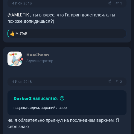
4 Июн 2018
#11
@AMLETIK
, ты в курсе, что Гагарин долетался, а ты
похоже допи.дишься?)
MiSTeR
Р
е
а
к
HeeChann
ц
и
Администратор
и
:
4 Июн 2018
#12
DarkerZ написал(а):
пацаны сидим, верхний лазер
не, я обязательно прыгнул на послнеднем верхнем. Я
себя знаю