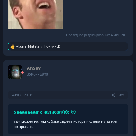
Последнее редактирование:
4 Июн 2018
Akuna_Matata
и
Пончик :D
Р
е
а
к
AnSav
ц
и
Зомби-Батя
и
:
4 Июн 2018
#6
Saaaaaaanic написал(а):
там можно на том кубике сидеть который слева и лазеры
не прыгать