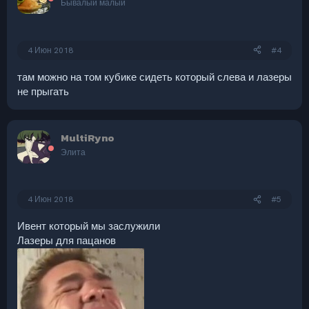
Бывалый малый
и
:
4 Июн 2018
#4
там можно на том кубике сидеть который слева и лазеры
не прыгать
MultiRyno
Элита
4 Июн 2018
#5
Ивент который мы заслужили
Лазеры для пацанов