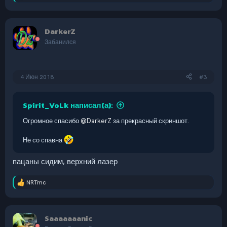
е
а
к
DarkerZ
ц
и
Забанился
и
:
4 Июн 2018
#3
Spirit_VoLk написал(а):
Огромное спасибо
@DarkerZ
за прекрасный скриншот.
Не со спавна
пацаны сидим, верхний лазер
NRTmc
Р
е
а
к
Saaaaaaanic
ц
и