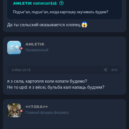
AMLETIK написал(а):
Подъе*ал, подъе*ал, когда картошку окучивать будем?
Да ты сельский оказывается хлопец.
AMLETIK
Проверенный
4 Июн 2018
#10
я з села, картопля коли копати будемо?
Не то upd: я з вёскі, бульба калі капаць будзем?
<<TOXA>>
Главный флудер форума;)