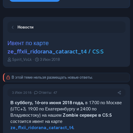
Новости
Ивент по карте
ze_ffxii_ridorana_cataract_t4 / CS:S
А
Д
Spirit_VoLk
3 Июн 2018
в
а
т
т
о
а
В этой теме нельзя размещать новые ответы.
р
н
т
а
е
ч
3 Июн 2018
Ответы: 47
м
а
ы
л
В субботу, 16-ого июня 2018 года,
в 17:00 по Москве
а
(UTC+3, 19:00 по Екатеринбургу и 24:00 по
Владивостоку) на нашем
Zombie сервере в CS:S
состоится ивент на карте
ze_ffxii_ridorana_cataract_t4
.