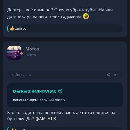
Даркерз, всё слышал? Срочно убрать кубик! Ну или
дать доступ на него только админам.
zadrot
Р
е
а
к
Мотор
ц
и
Элита
и
:
4 Июн 2018
#7
DarkerZ написал(а):
пацаны сидим, верхний лазер
Кто-то садится на верхний лазер, а кто-то садится на
бутылку. Да?
@AMLETIK