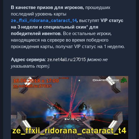
В качестве призов
для игроков,
прошедших
последний уровень карты
ze_ffxii_ridorana_cataract_t4
,
выступят
VIP статус
на 3 недели и специальный скин* для
победителей ивентов
.
Все остальные игроки,
находящиеся на сервере во время победного
прохождения карты, получат VIP статус на 1 неделю.
Адрес сервера:
ze.net4all.ru:27015
(можно не
указывать порт)
.