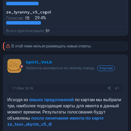
ze_tyranny_v5_csgo1
Голосов:
15
29.4%
Всего проголосовало
51
В этой теме нельзя размещать новые ответы.
Spirit_VoLk
Любитель жаловаться по любому поводу..
Участник
17 Июн 2018
#1
Исходя из
ваших предложений
по картам мы выбрали
три, наиболее подходящие карты для ивента в данный
момент времени. Результаты голосования будут
объявлены
после окончания ивента по карте
ze_tesv_skyrim_v5_6!