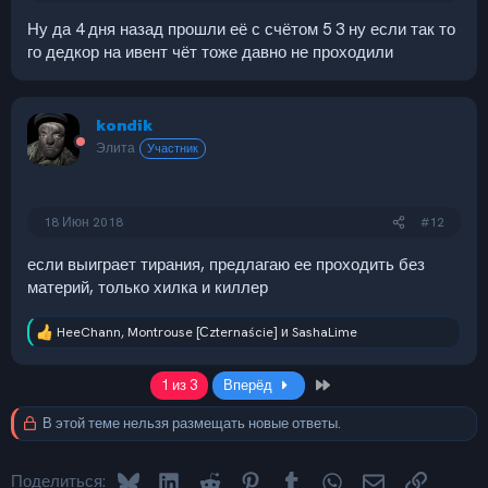
Ну да 4 дня назад прошли её с счётом 5 3 ну если так то
го дедкор на ивент чёт тоже давно не проходили
kondik
Элита
Участник
18 Июн 2018
#12
если выиграет тирания, предлагаю ее проходить без
материй, только хилка и киллер
HeeChann
,
Montrouse [Сzternaście]
и
SashaLime
Р
е
а
Last
1 из 3
Вперёд
к
ц
В этой теме нельзя размещать новые ответы.
и
и
:
Bluesky
LinkedIn
Reddit
Pinterest
Tumblr
WhatsApp
Электронная 
Ссылка
Поделиться: