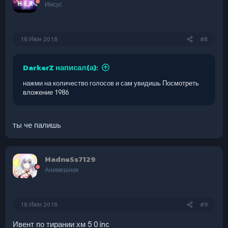
Иисус
18 Июн 2018
#8
DarkerZ написал(а):
нажми на количество голосов и сам увидишь
Посмотреть
вложение 1986
ты че палишь
MadneSs7129
Анимешник
18 Июн 2018
#9
Ивент по тирании хм 5 0 inc