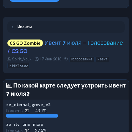
Ивенты
Ивент 7 июля - Голосование
CS:GO Zombie
/ CS:GO
А
Д
Т
Spirit_VoLk
17 Июн 2018
голосование
ивент
в
а
е
ивент csgo
т
т
г
о
а
и
р
н
По какой карте следует устроить ивент
т
а
е
ч
7 июля?
м
а
ы
л
ze_eternal_grove_v3
а
Голосов:
22
43.1%
ze_rtv_one_more
Голосов:
14
27.5%