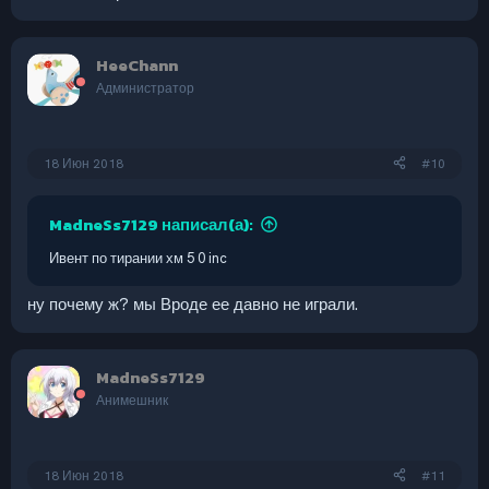
HeeChann
Администратор
18 Июн 2018
#10
MadneSs7129 написал(а):
Ивент по тирании хм 5 0 inc
ну почему ж? мы Вроде ее давно не играли.
MadneSs7129
Анимешник
18 Июн 2018
#11