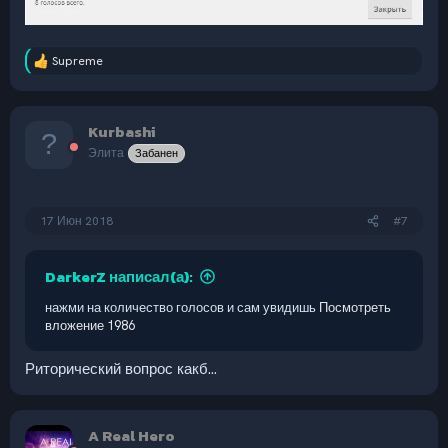
Supreme
Р
е
а
к
Kurbashi
ц
и
Элита
Забанен
и
:
17 Июн 2018
#7
DarkerZ написал(а):
нажми на количество голосов и сам увидишь
Посмотреть
вложение 1986
Риторический вопрос какб...
A Real Hero