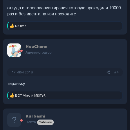
откуда в голосовании тирания которую проходили 10000
раз и без ивента на изи проходитс
NRTmc
Р
е
а
к
HeeChann
ц
и
Администратор
и
:
17 Июн 2018
#4
тираньку
BOT Vlad
и
MiSTeR
Р
е
а
к
Kurbashi
ц
и
Элита
Забанен
и
: