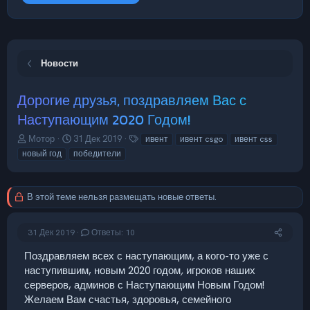
Новости
Дорогие друзья, поздравляем Вас с
Наступающим 2020 Годом!
А
Д
Т
Мотор
31 Дек 2019
ивент
ивент csgo
ивент css
в
а
е
новый год
победители
т
т
г
о
а
и
р
н
В этой теме нельзя размещать новые ответы.
т
а
е
ч
м
а
31 Дек 2019
Ответы: 10
ы
л
а
Поздравляем всех с наступающим, а кого-то уже с
наступившим, новым 2020 годом
,
игроков наших
серверов, админов с Наступающим Новым Годом!
Желаем Вам счастья, здоровья, семейного