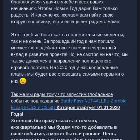
благополучия, удачи в учебе и всех ваших
начинаниях. Чтобы Новым Год дарил Вам только
радость. И конечно же, желаем вам найти свою
вторую половинку, если ее еще нет рядом с Вами!
Этот год был богат как на положительные моменты,
так и не очень. За прошедший год к нам пришло
множество людей, которые внесли невероятный
вклад в развитие проекта! Но, не смотря ни на что, мы
так же движемся в направлении полноценного
игрового портала. На 2020 год у нас колосальные
планы, мы будет вас оповещать самыми первыми о
них.
Так же мы рады тому что запустим глобальное
событие под название
Battle Pass NET4ALL.RU Zombie
Escape CS:S и CS:GO
Которое стартует 01.01.2020
Года!
Хотелось бы сразу сказать о том что,
ежеквартально мы будем что-то добавлять в
наше событие, а может быть и раньше. Цель,