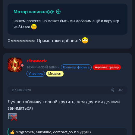
Мотор написал(а):
нашем проекте, но может быть мы добавим ещё и пару игр
из Steam.
Хмммммммм. Прямо таки добавят?
FireWork
Технический админ
Команда форума
Администратор
Участник
Меценат
3 Янв 2020
#7
Лучше табличку толпой крутить, чем другими делами
заниматься)
MrIgromeN
,
Sunshine
,
contract_99
и 2 других
Р