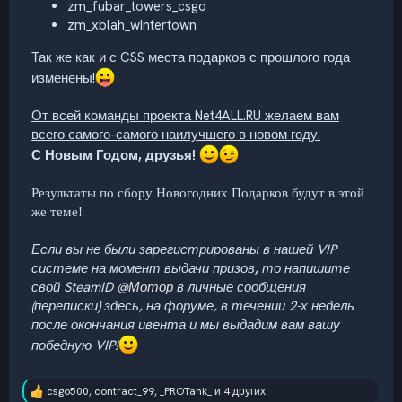
zm_fubar_towers_csgo
zm_xblah_wintertown
Так же как и с CSS места подарков с прошлого года
изменены!
От всей команды проекта Net4ALL.RU желаем вам
всего самого-самого наилучшего в новом году.
С Новым Годом, друзья!
Результаты по сбору Новогодних Подарков будут в этой
же теме!
Если вы не были зарегистрированы в нашей VIP
системе на момент выдачи призов
,
то напишите
свой SteamID
@Мотор
в личные сообщения
(переписки) здесь, на форуме, в течении 2-х недель
после окончания ивента и мы выдадим вам вашу
победную VIP!
csgo500
,
contract_99
,
_PROTank_
и 4 других
Р