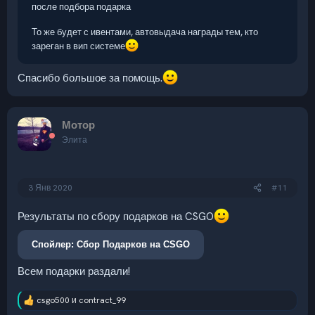
после подбора подарка
То же будет с ивентами, автовыдача награды тем, кто
зареган в вип системе
Спасибо большое за помощь.
Мотор
Элита
3 Янв 2020
#11
Результаты по сбору подарков на CSGO
Спойлер:
Сбор Подарков на CSGO
Всем подарки раздали!
csgo500
и
contract_99
Р