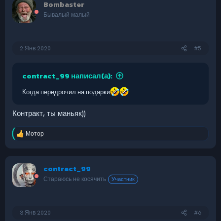
Bombaster
Бывалый малый
2 Янв 2020
#5
contract_99 написал(а):
Когда передрочил на подарки
Контракт, ты маньяк))
Мотор
Р
е
а
к
contract_99
ц
и
Стараюсь не косячить
Участник
и
:
3 Янв 2020
#6