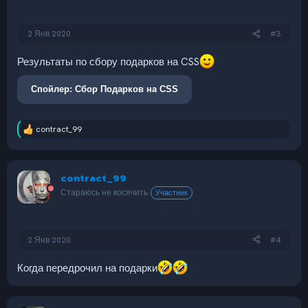
2 Янв 2020
#3
Результаты по сбору подарков на CSS
Спойлер:
Сбор Подарков на CSS
contract_99
Р
е
а
к
contract_99
ц
и
Стараюсь не косячить
Участник
и
:
2 Янв 2020
#4
Когда передрочил на подарки