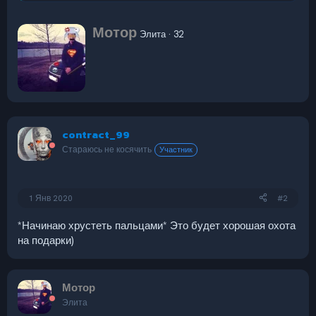
е
а
А
Мотор
к
Элита
·
32
в
ц
т
и
и
о
:
р
contract_99
Стараюсь не косячить
Участник
1 Янв 2020
#2
*Начинаю хрустеть пальцами* Это будет хорошая охота
на подарки)
Мотор
Элита