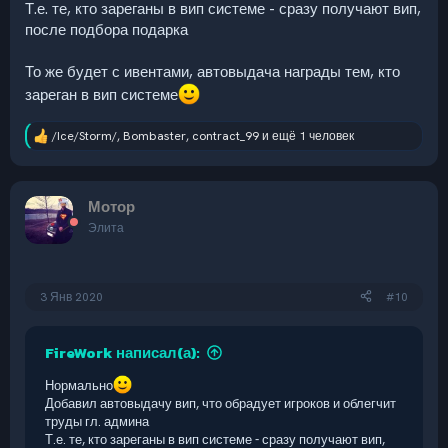
Т.е. те, кто зареганы в вип системе - сразу получают вип,
после подбора подарка
То же будет с ивентами, автовыдача награды тем, кто
зареган в вип системе
/Ice/Storm/
,
Bombaster
,
contract_99
и ещё 1 человек
Р
е
а
к
Мотор
ц
и
Элита
и
:
3 Янв 2020
#10
FireWork написал(а):
Нормально
Добавил автовыдачу вип, что обрадует игроков и облегчит
труды гл. админа
Т.е. те, кто зареганы в вип системе - сразу получают вип,