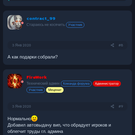
е
а
к
contract_99
ц
и
Стараюсь не косячить
Участник
и
:
3 Янв 2020
#8
А как подарки собрали?
FireWork
Технический админ
Команда форума
Администратор
Участник
Меценат
3 Янв 2020
#9
Нормально
Добавил автовыдачу вип, что обрадует игроков и
облегчит труды гл. админа