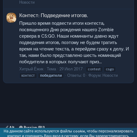
Новости
Контест: Подведение итогов.
Пришло время подвести итоги контеста,
посвященного Дню рождения нашего Zombie
сервера в CS:GO. Наши номинанты давно ждут
подведения итогов, поэтому не будем тратить
время на чтение текста, а перейдем сразу к делу. И
так, нами было представлено шесть номинаций
победители в которых получают приз...
Хитрый Ёжик
Тема
29 Июл 2017
contest
csgo
Ответы: 0
Форум:
Новости
контест
победители
Alt
Russian (RU)
На данном сайте используются файлы cookie, чтобы персонализировать
Обратная связь
контент и сохранить Ваш вход в систему, если Вы зарегистрируетесь.
Условия и правила