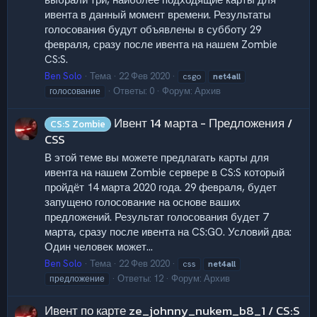
выбрали три, наиболее подходящие карты для
ивента в данный момент времени. Результаты
голосования будут объявлены в субботу 29
февраля, сразу после ивента на нашем Zombie
CS:S.
Ben Solo
Тема
22 Фев 2020
csgo
net4all
Ответы: 0
Форум:
Архив
голосование
Ивент 14 марта - Предложения /
CS:S Zombie
CSS
В этой теме вы можете предлагать карты для
ивента на нашем Zombie сервере в CS:S который
пройдёт 14 марта 2020 года. 29 февраля, будет
запущено голосование на основе ваших
предложений. Результат голосования будет 7
марта, сразу после ивента на CS:GO. Условий два:
Один человек может...
Ben Solo
Тема
22 Фев 2020
css
net4all
Ответы: 12
Форум:
Архив
предложение
Ивент по карте ze_johnny_nukem_b8_1 / CS:S