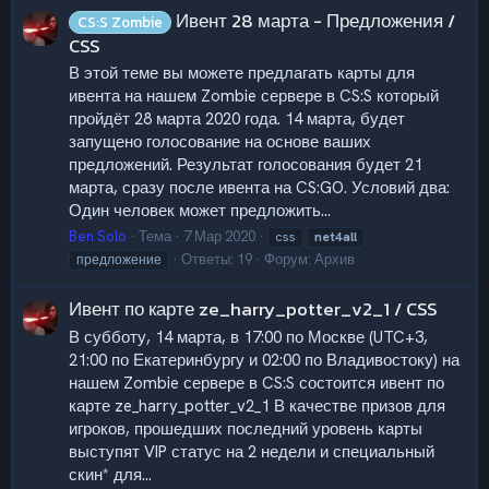
Ивент 28 марта - Предложения /
CS:S Zombie
CSS
В этой теме вы можете предлагать карты для
ивента на нашем Zombie сервере в CS:S который
пройдёт 28 марта 2020 года. 14 марта, будет
запущено голосование на основе ваших
предложений. Результат голосования будет 21
марта, сразу после ивента на CS:GO. Условий два:
Один человек может предложить...
Ben Solo
Тема
7 Мар 2020
css
net4all
Ответы: 19
Форум:
Архив
предложение
Ивент по карте ze_harry_potter_v2_1 / CSS
В субботу, 14 марта, в 17:00 по Москве (UTC+3,
21:00 по Екатеринбургу и 02:00 по Владивостоку) на
нашем Zombie сервере в CS:S состоится ивент по
карте ze_harry_potter_v2_1 В качестве призов для
игроков, прошедших последний уровень карты
выступят VIP статус на 2 недели и специальный
скин* для...