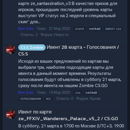
карте ze_santassination_v3 В качестве призов для
игроков, прошедших последний уровень карты
выступят VIP статус на 2 недели и специальный
скин* для...
Ben Solo
Тема
21 Мар 2020
event
net4all
ивент css
Ответы: 2
Форум:
Новости
Ивент 28 марта - Голосования /
CS:S Zombie
CS:S
Исходя из ваших предложений по картам мы
выбрали три, наиболее подходящие карты для
ивента в данный момент времени. Результаты
голосования будут объявлены в субботу 21 марта,
сразу после ивента на нашем Zombie CS:GO
Ben Solo
Тема
14 Мар 2020
css
net4all
Ответы: 0
Форум:
Архив
голосование
ксс
Ивент по карте
ze_FFXIV_Wanderers_Palace_v5_2 / CS:GO
В субботу, 21 марта в 17:00 по Москве (UTC+3, 19:00