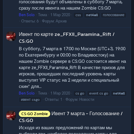
голосования будут объявлены в субботу 7 марта,
сразу после ивента на нашем Zombie CS:GO
Ben Solo
Тема
1 Мар 2020
css
net4all
голосование
Ответы: 6
Форум:
Архив
Ивент по карте ze_FFXII_Paramina_Rift /
CS:GO
В субботу, 7 марта в 17:00 по Москве (UTC+3, 19:00
по Екатеринбургу и 00:00 по Владивостоку) на
нашем Zombie сервере в CS:GO состоится ивент на
карте ze_FFXII_Paramina_Rift В качестве призов для
игроков, прошедших последний уровень карты
выступят VIP статус на 2 недели и специальный
скин* для...
Ben Solo
Тема
1 Мар 2020
cs go
event cs go
net4all
Ответы: 1
Форум:
Новости
ивент csgo
Ивент 7 марта - Голосование /
CS:GO Zombie
CS:GO
Исходя из ваших предложений по картам мы