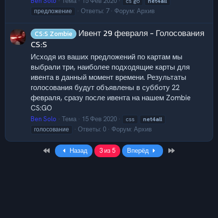
Ben Solo
Тема
15 Фев 2020
cs go
net4all
Ответы: 7
Форум:
Архив
предложение
Ивент 29 февраля - Голосования
CS:S Zombie
CS:S
Исходя из ваших предложений по картам мы
выбрали три, наиболее подходящие карты для
ивента в данный момент времени. Результаты
голосования будут объявлены в субботу 22
февраля, сразу после ивента на нашем Zombie
CS:GO
Ben Solo
Тема
15 Фев 2020
css
net4all
Ответы: 0
Форум:
Архив
голосование
First
Last
Назад
3 из 5
Вперёд