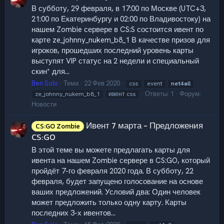
В субботу, 29 февраля, в 17:00 по Москве (UTC+3,
21:00 по Екатеринбургу и 02:00 по Владивостоку) на
нашем Zombie сервере в CS:S состоится ивент по
карте ze_johnny_nukem_b8_1 В качестве призов для
игроков, прошедших последний уровень карты
выступят VIP статус на 2 недели и специальный
скин* для...
Ben Solo
Тема
22 Фев 2020
css
event
net4all
Ответы: 1
Форум:
ze_johnny_nukem_b8_1
ивент css
Новости
Ивент 7 марта - Предложения
CS:GO Zombie
CS:GO
В этой теме вы можете предлагать карты для
ивента на нашем Zombie сервере в CS:GO, который
пройдёт 7-го февраля 2020 года. В субботу, 22
февраля, будет запущено голосование на основе
ваших предложений. Условий два: Один человек
может предложить только одну карту. Карты
последних 3-х ивентов...