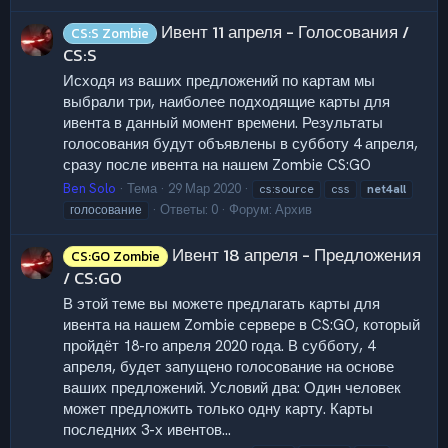
Ивент 11 апреля - Голосования /
CS:S Zombie
CS:S
Исходя из ваших предложений по картам мы
выбрали три, наиболее подходящие карты для
ивента в данный момент времени. Результаты
голосования будут объявлены в субботу 4 апреля,
сразу после ивента на нашем Zombie CS:GO
Ben Solo
Тема
29 Мар 2020
cs:source
css
net4all
Ответы: 0
Форум:
Архив
голосование
Ивент 18 апреля - Предложения
CS:GO Zombie
/ CS:GO
В этой теме вы можете предлагать карты для
ивента на нашем Zombie сервере в CS:GO, который
пройдёт 18-го апреля 2020 года. В субботу, 4
апреля, будет запущено голосование на основе
ваших предложений. Условий два: Один человек
может предложить только одну карту. Карты
последних 3-х ивентов...