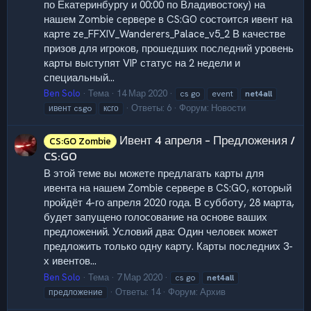
по Екатеринбургу и 00:00 по Владивостоку) на
нашем Zombie сервере в CS:GO состоится ивент на
карте ze_FFXIV_Wanderers_Palace_v5_2 В качестве
призов для игроков, прошедших последний уровень
карты выступят VIP статус на 2 недели и
специальный...
Ben Solo
Тема
14 Мар 2020
cs go
event
net4all
Ответы: 6
Форум:
Новости
ивент csgo
ксго
Ивент 4 апреля - Предложения /
CS:GO Zombie
CS:GO
В этой теме вы можете предлагать карты для
ивента на нашем Zombie сервере в CS:GO, который
пройдёт 4-го апреля 2020 года. В субботу, 28 марта,
будет запущено голосование на основе ваших
предложений. Условий два: Один человек может
предложить только одну карту. Карты последних 3-
х ивентов...
Ben Solo
Тема
7 Мар 2020
cs go
net4all
Ответы: 14
Форум:
Архив
предложение