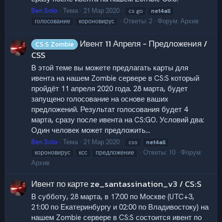
Ben Solo
Тема
21 Мар 2020
cs go
net4all
Ответы: 2
Форум:
Архив
голосование
короновирус
Ивент 11 Апреля - Предложения /
CS:S Zombie
CSS
В этой теме вы можете предлагать карты для
ивента на нашем Zombie сервере в CS:S который
пройдёт 11 апреля 2020 года. 28 марта, будет
запущено голосование на основе ваших
предложений. Результат голосования будет 4
марта, сразу после ивента на CS:GO. Условий два:
Один человек может предложить...
Ben Solo
Тема
21 Мар 2020
css
net4all
Ответы: 10
Форум:
короновирус
ксс
предложение
Архив
Ивент по карте ze_santassination_v3 / CS:S
В субботу, 28 марта, в 17:00 по Москве (UTC+3,
21:00 по Екатеринбургу и 02:00 по Владивостоку) на
нашем Zombie сервере в CS:S состоится ивент по