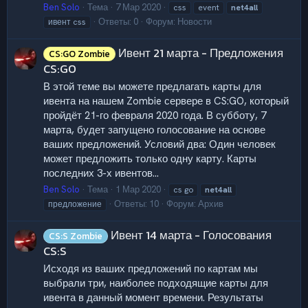
Ben Solo
Тема
7 Мар 2020
css
event
net4all
Ответы: 0
Форум:
Новости
ивент css
Ивент 21 марта - Предложения
CS:GO Zombie
CS:GO
В этой теме вы можете предлагать карты для
ивента на нашем Zombie сервере в CS:GO, который
пройдёт 21-го февраля 2020 года. В субботу, 7
марта, будет запущено голосование на основе
ваших предложений. Условий два: Один человек
может предложить только одну карту. Карты
последних 3-х ивентов...
Ben Solo
Тема
1 Мар 2020
cs go
net4all
Ответы: 10
Форум:
Архив
предложение
Ивент 14 марта - Голосования
CS:S Zombie
CS:S
Исходя из ваших предложений по картам мы
выбрали три, наиболее подходящие карты для
ивента в данный момент времени. Результаты