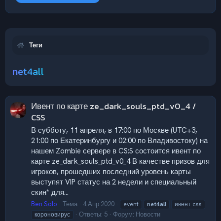
Теги
net4all
Ивент по карте ze_dark_souls_ptd_v0_4 /
CSS
В субботу, 11 апреля, в 17:00 по Москве (UTC+3,
21:00 по Екатеринбургу и 02:00 по Владивостоку) на
нашем Zombie сервере в CS:S состоится ивент по
карте ze_dark_souls_ptd_v0_4 В качестве призов для
игроков, прошедших последний уровень карты
выступят VIP статус на 2 недели и специальный
скин* для...
Ben Solo
Тема
4 Апр 2020
event
net4all
ивент css
Ответы: 5
Форум:
Новости
короновирус