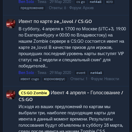
Ben Solo
Тема
29 Мар 2020
cs go
net4all
ксго
Ответы: 6
Форум:
Архив
предложение
Ивент по карте ze_lovol / CS:GO
В субботу, 4 апреля в 17:00 по Москве (UTC+3, 19:00
по Екатеринбургу и 00:00 по Владивостоку) на
нашем Zombie сервере в CS:GO состоится ивент на
карте ze_lovol В качестве призов для игроков,
прошедших последний уровень карты выступят VIP
статус на 2 недели и специальный скин* для
победителей...
Ben Solo
Тема
29 Мар 2020
event
net4all
Ответы: 1
Форум:
Новости
ивент csgo
короновирус
Ивент 4 апреля - Голосование /
CS:GO Zombie
CS:GO
Исходя из ваших предложений по картам мы
выбрали три, наиболее подходящие карты для
ивента в данный момент времени. Результаты
голосования будут объявлены в субботу 28 марта,
сразу после ивента на нашем Zombie CS:S.