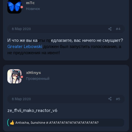
ц
mTc
и
Новичок
и
:
8 Мар 2020
#4
И что же вы ка
рты пр
едлагаете, вас ничего не смущает?
Greater Lebowski
должен был запустить голосование, а
не предложения на ивент!
xMinys
Проверенный
8 Мар 2020
#5
ze_ffvii_mako_reactor_v6
Antosha
,
Sunshine
и
A?A?A?A?A?A?A?A?A?A?A?A?
Р
е