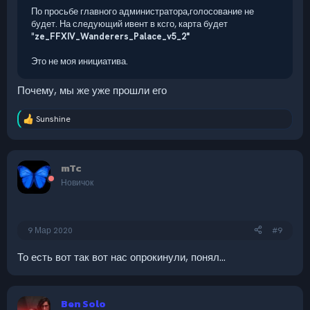
По просьбе главного администратора,голосование не
будет. На следующий ивент в ксго, карта будет
"
ze_FFXIV_Wanderers_Palace_v5_2"
Это не моя инициатива.
Почему, мы же уже прошли его
Sunshine
Р
е
а
к
mTc
ц
и
Новичок
и
:
9 Мар 2020
#9
То есть вот так вот нас опрокинули, понял...
Ben Solo