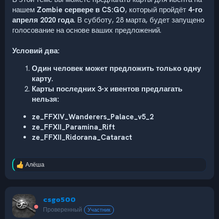
нашем
Zombie сервере в CS:
GO
, который пройдёт
4-го
апреля 2020 года
. В субботу, 28 марта, будет запущено
голосование на основе ваших предложений.
Условий два:
Один человек может предложить только одну
карту.
Карты последних 3-х ивентов предлагать
нельзя:
ze_FFXIV_Wanderers_Palace_v5_2
ze_FFXII_Paramina_Rift
ze_FFXII_Ridorana_Cataract
Алёша
Р
е
а
к
csgo500
ц
и
Проверенный
Участник
и