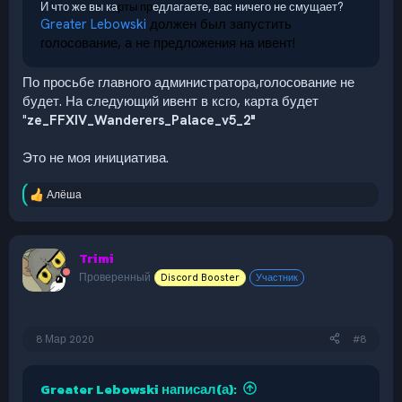
И что же вы ка
рты пр
едлагаете, вас ничего не смущает?
Greater Lebowski
должен был запустить
голосование, а не предложения на ивент!
По просьбе главного администратора,голосование не
будет. На следующий ивент в ксго, карта будет
"
ze_FFXIV_Wanderers_Palace_v5_2"
Это не моя инициатива.
Алёша
Р
е
а
к
Trimi
ц
и
Проверенный
Discord Booster
Участник
и
:
8 Мар 2020
#8
Greater Lebowski написал(а):