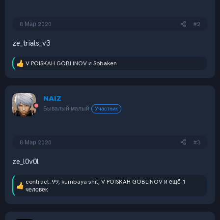
:
8 Мар 2020
#2
ze_trials_v3
V POISKAH GOBLINOV
и
Sobaken
Р
е
а
к
NAIZ
ц
и
Бывалый малый
Участник
и
:
8 Мар 2020
#3
ze_l0v0l
contract_99
,
kumbaya shit
,
V POISKAH GOBLINOV
и ещё 1
Р
человек
е
а
к