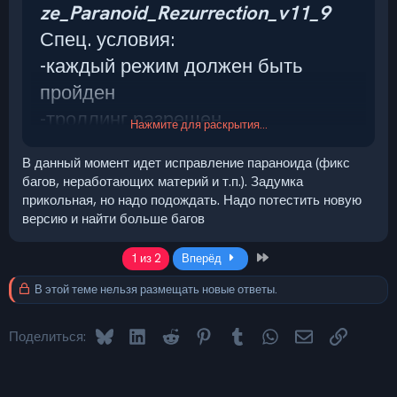
ze_Paranoid_Rezurrection_v11_9
Спец. условия:
-каждый режим должен быть
пройден
-троллинг разрешен
Нажмите для раскрытия...
-по 2 дня VIP (team-win), 5-7 дней
В данный момент идет исправление параноида (фикс
VIP (соло)
багов, неработающих материй и т.п.). Задумка
прикольная, но надо подождать. Надо потестить новую
версию и найти больше багов
Last
1 из 2
Вперёд
В этой теме нельзя размещать новые ответы.
Bluesky
LinkedIn
Reddit
Pinterest
Tumblr
WhatsApp
Электронная 
Ссылка
Поделиться: