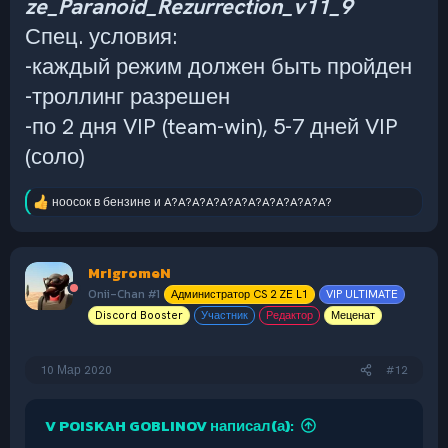
ze_Paranoid_Rezurrection_v11_9
Спец. условия:
-каждый режим должен быть пройден
-троллинг разрешен
-по 2 дня VIP (team-win), 5-7 дней VIP
(соло)
ноосок в бензине
и
A?A?A?A?A?A?A?A?A?A?A?A?
Р
е
а
к
MrIgromeN
ц
и
Onii-Chan #1
Администратор CS 2 ZE L1
VIP ULTIMATE
и
Discord Booster
Участник
Редактор
Меценат
:
10 Мар 2020
#12
V POISKAH GOBLINOV написал(а):