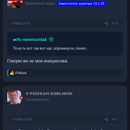
Верховный лидер
Заместитель куратора CS:S ZE
9 Мар 2020
#10
mTc написал(а):
То есть вот так вот нас опрокинули, понял...
Говорю же не моя инициатива.
Алёша
Р
е
а
к
V POISKAH GOBLINOV
ц
и
Проверенный
и
:
10 Мар 2020
#11