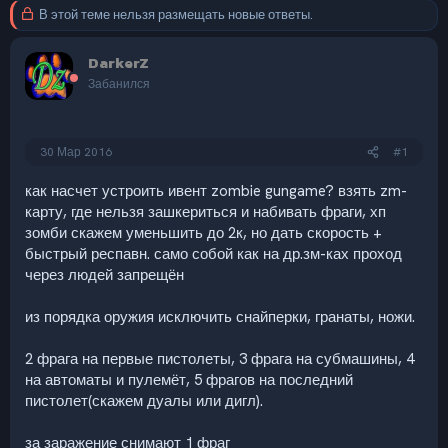
В этой теме нельзя размещать новые ответы.
DarkerZ
Забанился
30 Мар 2016
#1
как насчет устроить ивент zombie gungame? взять zm-
карту, где нельзя зашкериться и набивать фраги, хп
зомби скажем уменьшить до 2к, но дать скорость +
быстрый респавн. само собой как на др.зм-ках проход
через людей запрещён
из порядка оружия исключить снайперки, гранаты, ножи.
2 фрага на первые пистолеты, 3 фрага на субмашины, 4
на автоматы и пулемёт, 5 фрагов на последний
пистолет(скажем дуалы или дигл).
за заражение снимают 1 фраг