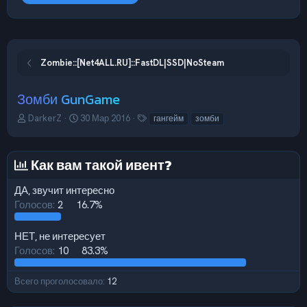
Zombie::[Net4ALL.RU]::FastDL|SSD|NoSteam
Зомби GunGame
А
Д
Т
DarkerZ
30 Мар 2016
гангейм
зомби
в
а
е
т
т
г
о
а
и
Как вам такой ивент?
р
н
т
а
ДА, звучит интересно
е
ч
Голосов:
2
16.7%
м
а
ы
л
а
НЕТ, не интересует
Голосов:
10
83.3%
Всего проголосовало
12