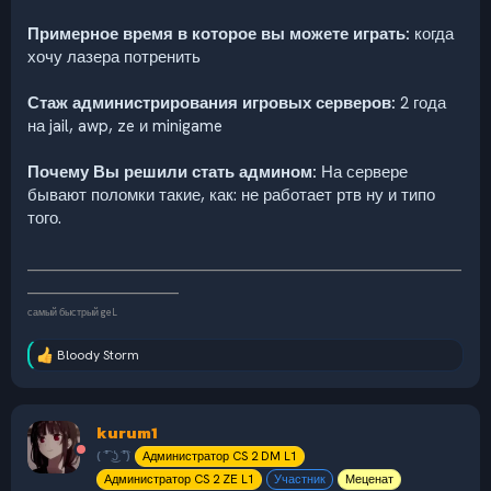
Примерное время в которое вы можете играть:
когда
хочу лазера потренить
Стаж администрирования игровых серверов:
2 года
на jail, awp, ze и minigame
Почему Вы решили стать админом:
На сервере
бывают поломки такие, как: не работает ртв ну и типо
того.
__________________________________________________________________
_______________________
самый быстрый geL
Bloody Storm
Р
е
а
к
kurum1
ц
и
( ͡° ͜ʖ ͡°)
Администратор CS 2 DM L1
и
Администратор CS 2 ZE L1
Участник
Меценат
: