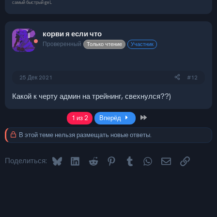
самый быстрый geL
корви я если что
Проверенный
Только чтение
Участник
25 Дек 2021
#12
Какой к черту админ на трейнинг, свехнулся??)
Last
1 из 2
Вперёд
В этой теме нельзя размещать новые ответы.
Bluesky
LinkedIn
Reddit
Pinterest
Tumblr
WhatsApp
Электронная 
Ссылка
Поделиться: