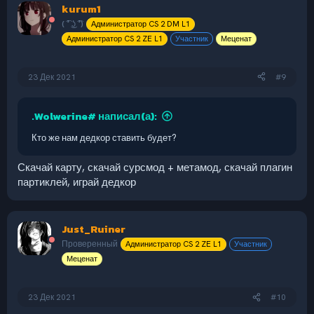
kurum1
Почему Вы решили стать админом:
На сервере бывают
поломки такие, как: не работает ртв ну и типо того.
( ͡° ͜ʖ ͡°)
Администратор CS 2 DM L1
Администратор CS 2 ZE L1
Участник
Меценат
_______________________________________________________________________
__________________
самый быстрый geL
23 Дек 2021
#9
.Wolwerine# написал(а):
Кто же нам дедкор ставить будет?
Скачай карту, скачай сурсмод + метамод, скачай плагин
партиклей, играй дедкор
Just_Ruiner
Проверенный
Администратор CS 2 ZE L1
Участник
Меценат
23 Дек 2021
#10