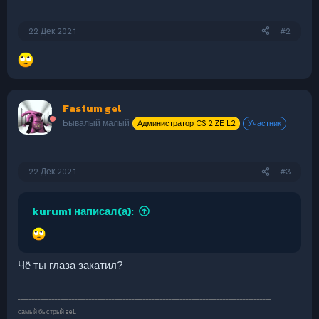
22 Дек 2021
#2
Fastum gel
Бывалый малый
Администратор CS 2 ZE L2
Участник
22 Дек 2021
#3
kurum1 написал(а):
Чё ты глаза закатил?
_________________________________________________________________________________________
самый быстрый geL