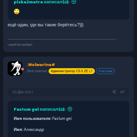
piska2metra написал(а):
ещё один, где вы такие берётесь?)))
_________________________________________________________________________________________
самый быстрый geL
.Wolwerine#
Dbd manser
Администратор CS:S ZE L1
Участник
23 Дек 2021
#7
Fastum gel написал(а):
Имя пользователя:
Fastum gel
Имя:
Александр