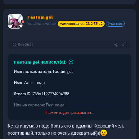
Fastum gel
Бывалый малый
Администратор CS 2 ZE L2
Участник
22 Дек 2021
#4
Fastum gel написал(а):
Имя пользователя:
Fastum gel
Имя:
Александр
Steam ID:
76561197974904988
Ник на сервере:
Fastum geL
Нажмите для раскрытия...
Возраст:
16
Кстати думаю надо брать его в админы. Хороший чел,
Место жительства:
Россия. г.Кириши
позитивный, только не очень адекватный)))
Discord аккаунт:
fastum#7721