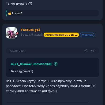
Ты че дурачек?)
kurum1
Р
е
а
к
Fastum gel
ц
и
Бывалый малый
Администратор CS 2 ZE L2
Участник
и
:
23 Дек 2021
#11
Just_Ruiner написал(а):
Ты че дурачек?)
нет. Я играю карту на треннинге прохожу, а ртв не
работает. Поэтому хочу через админку карты менять и
если у кого то тоже такая фигня.
_________________________________________________________________________________________