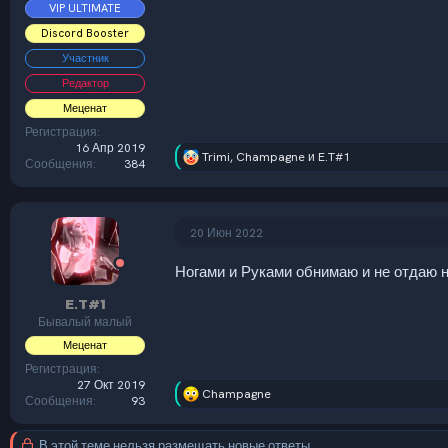
VIP ULTIMATE
Discord Booster
Участник
Редактор
Меценат
Регистрация
16 Апр 2019
Trimi
,
Champagne
и
E.T#1
Р
Сообщения
384
е
а
к
ц
20 Июн 2022
и
и
Ногами и Руками обнимаю и не отд
:
E.T#1
Бывалый малый
Меценат
Регистрация
27 Окт 2019
Champagne
Р
Сообщения
93
е
а
В этой теме нельзя размещать новые ответы.