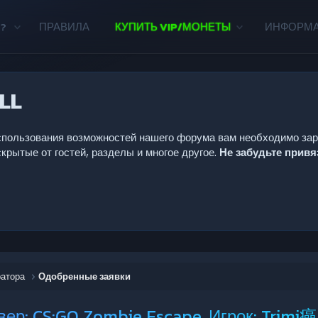
?
ПРАВИЛА
КУПИТЬ VIP/МОНЕТЫ
ИНФОРМ
LL
 использования возможностей нашего форума вам необходимо за
крытые от гостей, разделы и многое другое.
Не забудьте прив
ратора
Одобренные заявки
ер: CS:GO Zombie Escape, Игрок: Trimi癌