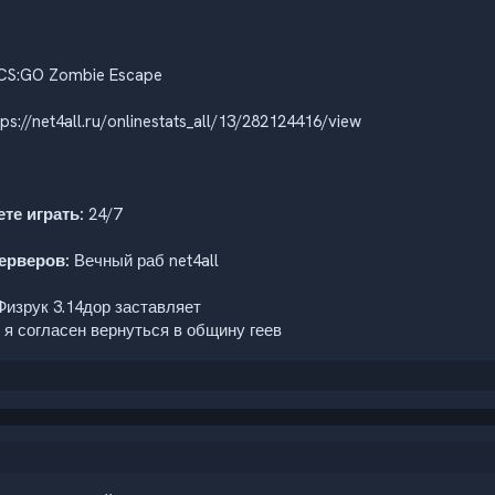
CS:GO Zombie Escape
ps://net4all.ru/onlinestats_all/13/282124416/view
те играть:
24/7
ерверов:
Вечный раб net4all
изрук 3.14дор заставляет
 я согласен вернуться в общину геев