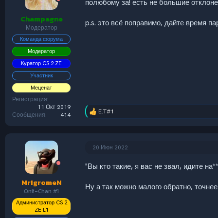
полюбому за! есть не большие отклоне
:
Champagne
p.s. это всё поправимо, дайте время п
Модератор
Команда форума
Модератор
Куратор CS 2 ZE
Участник
Меценат
Регистрация
11 Окт 2019
E.T#1
Р
Сообщения
414
е
а
к
ц
20 Июн 2022
и
и
"Вы кто такие, я вас не звал, идите на*
:
MrIgromeN
Ну а так можно малого обратно, точнее
Onii-Chan #1
Администратор CS 2
ZE L1