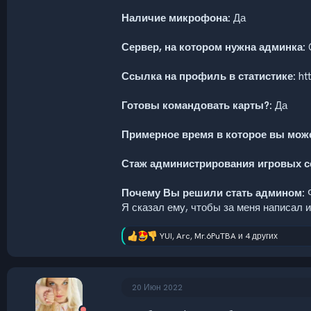
Наличие микрофона:
Да
Сервер, на котором нужна админка:
Ссылка на профиль в статистике:
htt
Готовы командовать карты?:
Да
Примерное время в которое вы може
Стаж администрирования игровых с
Почему Вы решили стать админом:
Ф
Я сказал ему, чтобы за меня написал и
YUI
,
Arc
,
Mr.6PuTBA
и 4 других
Р
е
а
к
ц
20 Июн 2022
и
и