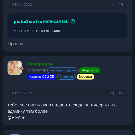
9 Июл 2023
#4
piska2metra написал(а):
конеки кен что ты делоищ
Прости...
Champagne
Модератор
Команда форума
Модератор
Куратор CS 2 ZE
Участник
Меценат
9 Июл 2023
#5
тебе еще очень рано подавать сюда на лидера, а на
админку тем более.
@♥ EA ♥