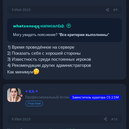
9 Июл 2023
#9
whatsonsqq написал(а):
Могу увидеть пояснение?
*Все критерии выполнены*
1) Время проведённое на сервере
2) Показать себя с хорошей стороны
3) Известность среди постоянных игроков
4) Рекомендации других администраторов
Как минимум
♥ EA ♥
Профессиональный ботик
Заместитель куратора CS 2 DM
Участник
9 Июл 2023
#10