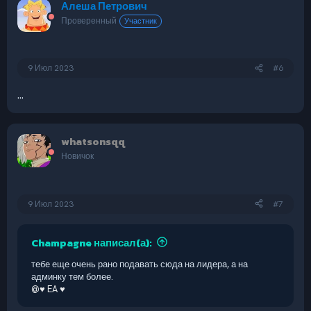
Алеша Петрович
Проверенный
Участник
9 Июл 2023
#6
...
whatsonsqq
Новичок
9 Июл 2023
#7
Champagne написал(а):
тебе еще очень рано подавать сюда на лидера, а на
админку тем более.
@♥ EA ♥