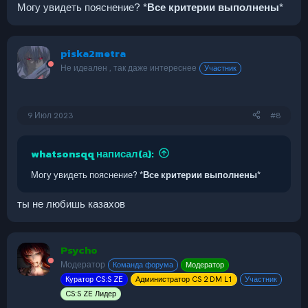
Могу увидеть пояснение?
*Все критерии выполнены*
piska2metra
Не идеален , так даже интереснее
Участник
9 Июл 2023
#8
whatsonsqq написал(а):
Могу увидеть пояснение?
*Все критерии выполнены*
ты не любишь казахов
Psycho
Модератор
Команда форума
Модератор
Куратор CS:S ZE
Администратор CS 2 DM L1
Участник
CS:S ZE Лидер