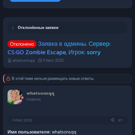
Отклонённые заявки
Заявка в админы. Сервер:
Отклонено
CS:GO Zombie Escape, Игрок: sorry
А
Д
whatsonsqq
9 Июл 2023
в
а
т
т
о
а
В этой теме нельзя размещать новые ответы.
р
н
т
а
whatsonsqq
е
ч
м
а
Новичок
ы
л
а
9 Июл 2023
#1
Имя пользователя:
whatsonsqq