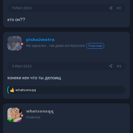
9 Июл 2023
#2
кто он??
piska2metra
Не идеален , так даже интереснее
Участник
9 Июл 2023
#3
конеки кен что ты делоищ
whatsonsqq
Р
е
а
к
whatsonsqq
ц
и
Новичок
и
: