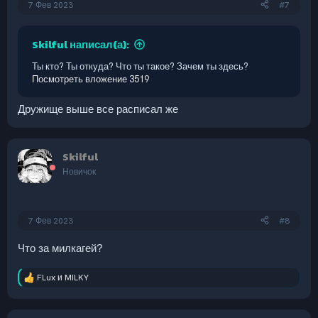
7 Фев 2023
#7
Skilful написал(а):
Ты кто? Ты откуда? Что ты такое? Зачем ты здесь?
Посмотреть вложение 3519
Дружище выше все расписал же
Skilful
Новичок
7 Фев 2023
#8
Что за милкагей?
FLux
и
MILKY
Р
е
а
к