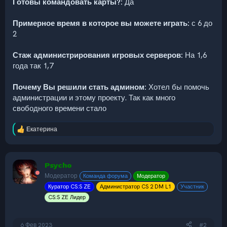
Готовы командовать карты?:
Да
Примерное время в которое вы можете играть:
с 6 до
2
Стаж администрирования игровых серверов:
На 1,6
года так 1,7
Почему Вы решили стать админом:
Хотел бы помочь
администрации и этому проекту. Так как много
свободного времени стало
Екатерина
Р
е
а
к
Psycho
ц
и
Модератор
Команда форума
Модератор
и
Куратор CS:S ZE
Администратор CS 2 DM L1
Участник
:
CS:S ZE Лидер
6 Фев 2023
#2