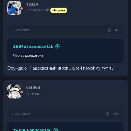
TyZiK
ц
и
Проверенный
Меценат
и
:
7 Фев 2023
#9
Skilful написал(а):
Что за милкагей?
Осуждаю !!!! адекватный игрок .. а гей помойму тут ты
Skilful
Новичок
7 Фев 2023
#10
TyZiK написал(а):