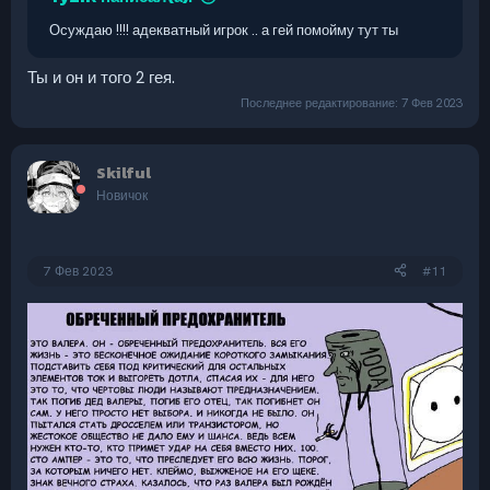
Осуждаю !!!! адекватный игрок .. а гей помойму тут ты
Ты и он и того 2 гея.‍‍
Последнее редактирование:
7 Фев 2023
Skilful
Новичок
7 Фев 2023
#11