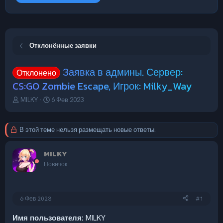
Отклонённые заявки
Заявка в админы. Сервер:
Отклонено
CS:GO Zombie Escape, Игрок: Milky_Way
А
Д
MILKY
6 Фев 2023
в
а
т
т
о
а
В этой теме нельзя размещать новые ответы.
р
н
т
а
MILKY
е
ч
м
а
Новичок
ы
л
а
6 Фев 2023
#1
Имя пользователя:
MILKY