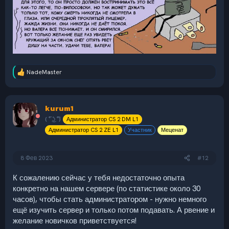
NadeMaster
Р
е
а
к
kurum1
ц
и
( ͡° ͜ʖ ͡°)
Администратор CS 2 DM L1
и
Администратор CS 2 ZE L1
Участник
Меценат
:
8 Фев 2023
#12
К сожалению сейчас у тебя недостаточно опыта
конкретно на нашем сервере (по статистике около 30
часов), чтобы стать администратором - нужно немного
ещё изучить сервер и только потом подавать. А рвение и
желание новичков приветствуется!