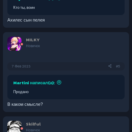
Кто ты, воин
Ахилес сын пелея
MILKY
Новичок
7 Фев 2023
#5
Martini написал(а):
Продано
В каком смысле?
Skilful
Новичок