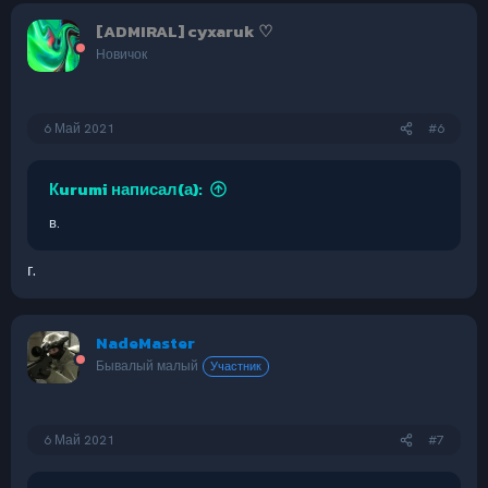
[ADMIRAL] cyxaruk ♡
Новичок
6 Май 2021
#6
Кurumi написал(а):
в.
г.
NadeMaster
Бывалый малый
Участник
6 Май 2021
#7