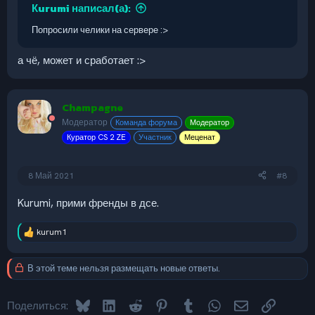
Кurumi написал(а):
Попросили челики на сервере :>
а чё, может и сработает :>
Champagne
Модератор
Команда форума
Модератор
Куратор CS 2 ZE
Участник
Меценат
8 Май 2021
#8
Kurumi, прими френды в дсе.
kurum1
Р
е
а
В этой теме нельзя размещать новые ответы.
к
ц
и
Bluesky
LinkedIn
Reddit
Pinterest
Tumblr
WhatsApp
Электронная 
Ссылка
и
Поделиться: