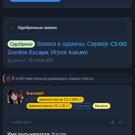
Одобренные заявки
Заявка в админы. Сервер: CS:GO
Одобрено
Zombie Escape, Игрок: kurumi
А
Д
kurum1
4 Май 2021
в
а
т
т
о
а
В этой теме нельзя размещать новые ответы.
р
н
т
а
kurum1
е
ч
м
а
( ͡° ͜ʖ ͡°)
Администратор CS 2 DM L1
ы
л
Администратор CS 2 ZE L1
Участник
Меценат
а
4 Май 2021
#1
Имя пользователя:
Кurumi