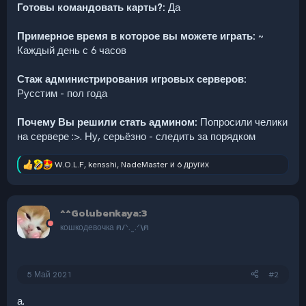
Готовы командовать карты?:
Да
Примерное время в которое вы можете играть:
~
Каждый день с 6 часов
Стаж администрирования игровых серверов:
Русстим - пол года
Почему Вы решили стать админом:
Попросили челики
на сервере :>. Ну, серьёзно - следить за порядком
W.O.L.F
,
kensshi
,
NadeMaster
и 6 других
Р
е
а
к
^^Golubenkaya:3
ц
и
кошкодевочка ฅ/ᐠ. ̫ .ᐟ\ฅ
и
:
5 Май 2021
#2
а.