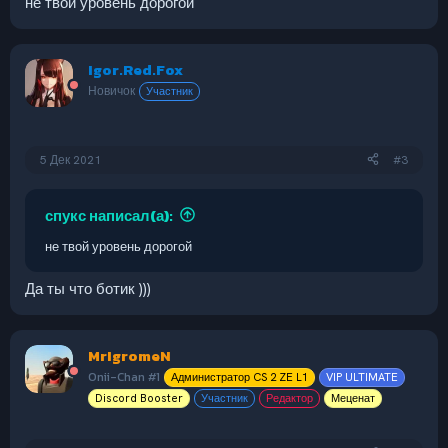
не твой уровень дорогой
Igor.Red.Fox
Новичок
Участник
5 Дек 2021
#3
спукс написал(а):
не твой уровень дорогой
Да ты что ботик )))
MrIgromeN
Onii-Chan #1
Администратор CS 2 ZE L1
VIP ULTIMATE
Discord Booster
Участник
Редактор
Меценат