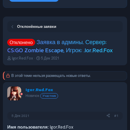
Отклонённые заявки
Заявка в админы. Сервер:
Отклонено
CS:GO Zombie Escape, Игрок: .Ior.Red.Fox
А
Д
Igor.Red.Fox
5 Дек 2021
в
а
т
т
о
а
В этой теме нельзя размещать новые ответы.
р
н
т
а
Igor.Red.Fox
е
ч
м
а
Новичок
Участник
ы
л
а
5 Дек 2021
#1
Имя пользователя:
Igor.Red.Fox