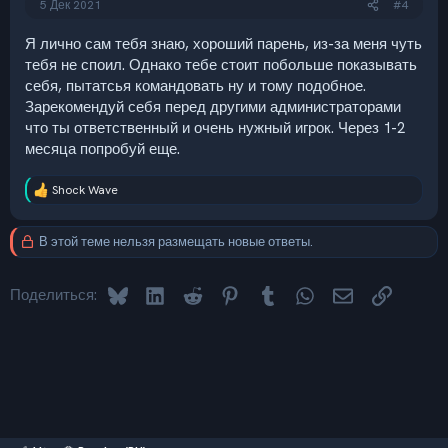
5 Дек 2021
#4
Я лично сам тебя знаю, хороший парень, из-за меня чуть
тебя не споил. Однако тебе стоит побольше показывать
себя, пытатсья командовать ну и тому подобное.
Зарекомендуй себя перед другими администраторами
что ты ответственный и очень нужный игрок. Через 1-2
месяца попробуй еще.
Shock Wave
Р
е
а
В этой теме нельзя размещать новые ответы.
к
ц
и
Bluesky
LinkedIn
Reddit
Pinterest
Tumblr
WhatsApp
Электронная 
Ссылка
и
Поделиться:
: