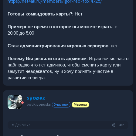
https://net4all.ru/members/igor-red-fox.4725/
Готовы командовать карты?:
Нет
Примерное время в которое вы можете играть:
с
20.00 до 5.00
Стаж администрирования игровых серверов:
нет
Почему Вы решили стать админом:
Играя ночью часто
наблюдаю что нет админов, чтобы сменить карту или
замутит неадекватов, ну и хочу принять участие в
развитии сервера.
SpO@Kc
botik popuska
Участник
Меценат
5 Дек 2021
#2