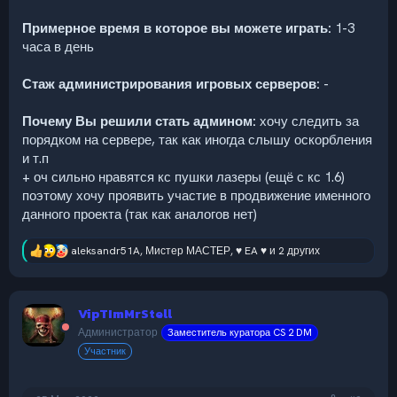
Примерное время в которое вы можете играть:
1-3
часа в день
Стаж администрирования игровых серверов:
-
Почему Вы решили стать админом:
хочу следить за
порядком на сервере, так как иногда слышу оскорбления
и т.п
+ оч сильно нравятся кс пушки лазеры (ещё с кс 1.6)
поэтому хочу проявить участие в продвижение именного
данного проекта (так как аналогов нет)
aleksandr51A
,
Мистер МАСТЕР
,
♥ EA ♥
и 2 других
Р
е
а
к
VipTImMrStell
ц
и
Администратор
Заместитель куратора CS 2 DM
и
Участник
: