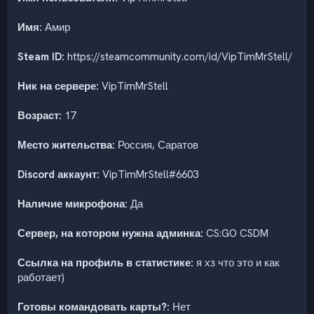
Имя:
Амир
Steam ID:
https://steamcommunity.com/id/VipTimMrStell/
Ник на сервере:
VipTimMrStell
Возраст:
17
Место жительства:
Россия, Саратов
Discord аккаунт:
VipTimMrStell#6603
Наличие микрофона:
Да
Сервер, на котором нужна админка:
CS:GO CSDM
Ссылка на профиль в статистике:
я хз что это и как
работает)
Готовы командовать карты?:
Нет