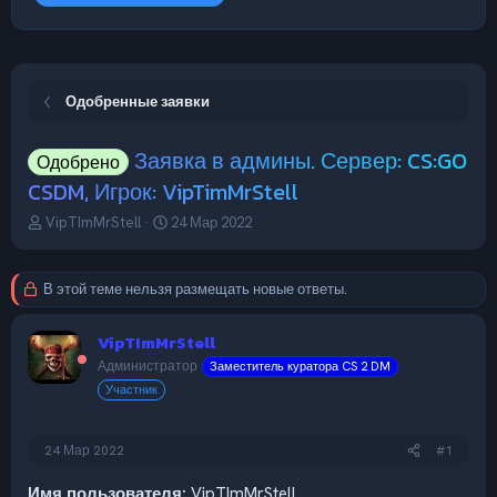
Одобренные заявки
Заявка в админы. Сервер: CS:GO
Одобрено
CSDM, Игрок: VipTimMrStell
А
Д
VipTImMrStell
24 Мар 2022
в
а
т
т
о
а
В этой теме нельзя размещать новые ответы.
р
н
т
а
VipTImMrStell
е
ч
м
а
Администратор
Заместитель куратора CS 2 DM
ы
л
Участник
а
24 Мар 2022
#1
Имя пользователя:
VipTImMrStell