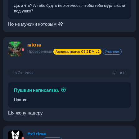
Да, и что? А тебе будто не хотелось, чтобы тебе мурлыкали
под ушко?
Но не мужики которым 49
ml0ss
Проверенный
Администратор CS 2 DM L2
Участник
18 Окт 2022
#10
Пушкин написал(а):
Против.
Шя жопу надеру
ExTrime