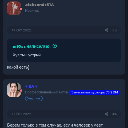
aleksandr51A
Новичок
17 Окт 2022
#3
ml0ss написал(а):
Хуя ты шустрый
какой есть}
♥ EA ♥
Профессиональный ботик
Заместитель куратора CS 2 DM
Участник
17 Окт 2022
#4
Берем только в том случае, если человек умеет