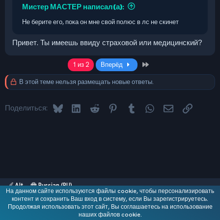
Мистер МАСТЕР написал(а):
Не берите его, пока он мне свой полюс в лс не скинет
Привет. Ты имеешь ввиду страховой или медицинский?
Last
1 из 2
Вперёд
В этой теме нельзя размещать новые ответы.
Bluesky
LinkedIn
Reddit
Pinterest
Tumblr
WhatsApp
Электронная 
Ссылка
Поделиться:
Alt
Russian (RU)
На данном сайте используются файлы cookie, чтобы персонализировать
Обратная связь
контент и сохранить Ваш вход в систему, если Вы зарегистрируетесь.
Условия и правила
Продолжая использовать этот сайт, Вы соглашаетесь на использование
Политика конфиденциальности
Помощь
R
наших файлов cookie.
S