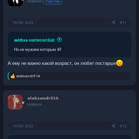
Новичок
Участник
18 Окт 2022
#11
ml0ss написал(а):
Но не мужики которым 49
А ему не важно какой возраст, он любит постарше
aleksandr51A
Р
е
а
к
aleksandr51A
ц
и
Новичок
и
:
18 Окт 2022
#12