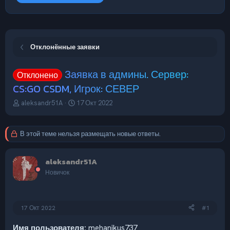
Отклонённые заявки
Заявка в админы. Сервер:
Отклонено
CS:GO CSDM, Игрок: СЕВЕР
А
Д
aleksandr51A
17 Окт 2022
в
а
т
т
о
а
В этой теме нельзя размещать новые ответы.
р
н
т
а
е
ч
aleksandr51A
м
а
Новичок
ы
л
а
17 Окт 2022
#1
Имя пользователя:
mehanikus737