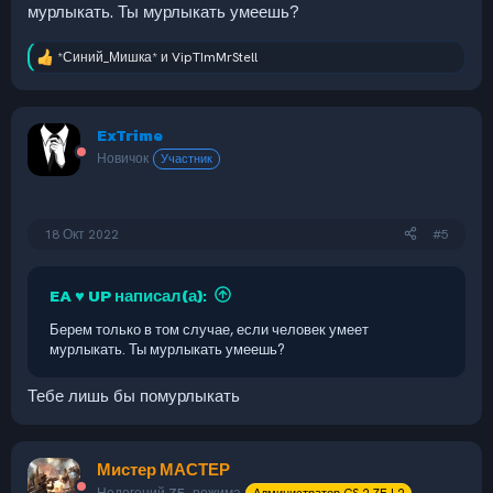
мурлыкать. Ты мурлыкать умеешь?
*Синий_Мишка*
и
VipTImMrStell
Р
е
а
к
ExTrime
ц
и
Новичок
Участник
и
:
18 Окт 2022
#5
EA ♥ UP написал(а):
Берем только в том случае, если человек умеет
мурлыкать. Ты мурлыкать умеешь?
Тебе лишь бы помурлыкать
Мистер МАСТЕР