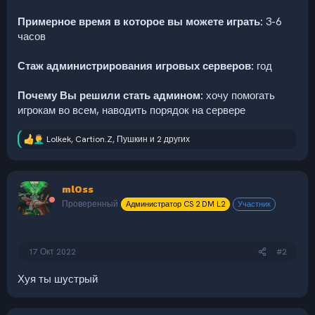
Примерное время в которое вы можете играть:
3-6
часов
Стаж администрирования игровых серверов:
год
Почему Вы решили стать админом:
хочу помогать
игрокам во всем, наводить порядок на сервере
Lolkek
,
Cartion.Z
,
Пушкин
и 2 других
Р
е
а
к
ml0ss
ц
и
Проверенный
Администратор CS 2 DM L2
Участник
и
:
17 Окт 2022
#2
Хуя ты шустрый