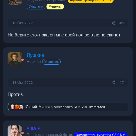
Недогений ZE-режима
Администратор CS 2 ZE L2
Участник
Меценат
18 Окт 2022
#6
Не берите его, пока он мне свой полюс в лс не скинет
Пушкин
Новичок
Участник
18 Окт 2022
#7
Против.
*Синий_Мишка*
,
aleksandr51A
и
VipTImMrStell
Р
е
а
к
♥ EA ♥
ц
и
Профессиональный ботик
Заместитель куратора CS 2 DM