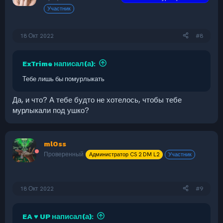
и
Участник
:
18 Окт 2022
#8
ExTrime написал(а):
Тебе лишь бы помурлыкать
Да, и что? А тебе будто не хотелось, чтобы тебе
мурлыкали под ушко?
ml0ss
Проверенный
Администратор CS 2 DM L2
Участник
18 Окт 2022
#9
EA ♥ UP написал(а):