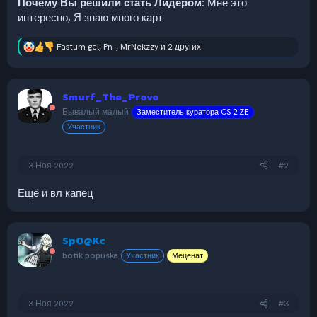
Почему Вы решили стать Лидером:
Мне это
интересно, Я знаю много карт
Fastum gel
,
Pn_
,
MrNekzzy
и 2 других
Р
е
а
к
Smurf_The_Provo
ц
и
Бывалый малый
Заместитель куратора CS 2 ZE
и
Участник
:
3 Ноя 2022
#2
Ещё и вл капец
SpO@Kc
botik popuska
Участник
Меценат
3 Ноя 2022
#3