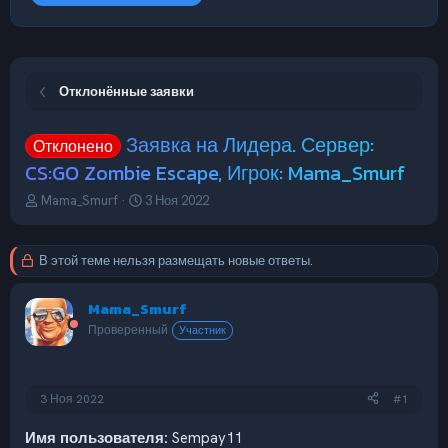
Отклонённые заявки
Заявка на Лидера. Сервер:
Отклонено
CS:GO Zombie Escape, Игрок: Mama_Smurf
А
Д
Mama_Smurf
3 Ноя 2022
в
а
т
т
о
а
В этой теме нельзя размещать новые ответы.
р
н
т
а
Mama_Smurf
е
ч
м
а
Проверенный
Участник
ы
л
а
3 Ноя 2022
#1
Имя пользователя:
Sempay11