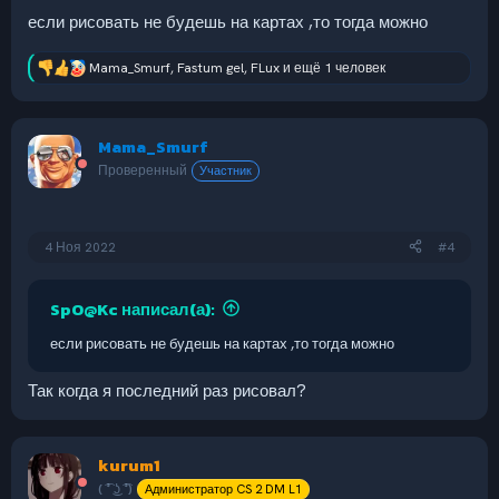
если рисовать не будешь на картах ,то тогда можно
Mama_Smurf
,
Fastum gel
,
FLux
и ещё 1 человек
Р
е
а
к
Mama_Smurf
ц
и
Проверенный
Участник
и
:
4 Ноя 2022
#4
SpO@Kc написал(а):
если рисовать не будешь на картах ,то тогда можно
Так когда я последний раз рисовал?
kurum1
( ͡° ͜ʖ ͡°)
Администратор CS 2 DM L1