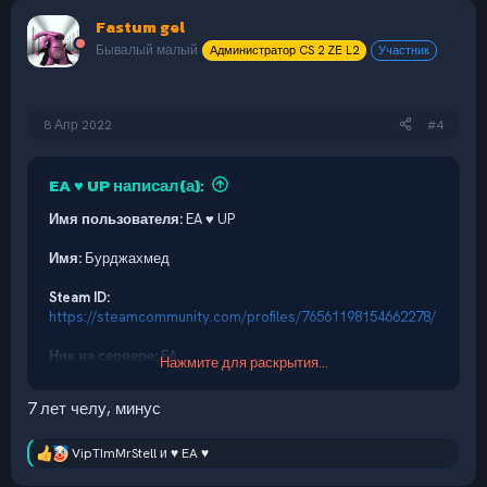
Fastum gel
Бывалый малый
Администратор CS 2 ZE L2
Участник
8 Апр 2022
#4
EA ♥ UP написал(а):
Имя пользователя:
EA ♥ UP
Имя:
Бурджахмед
Steam ID:
https://steamcommunity.com/profiles/76561198154662278/
Ник на сервере:
EA
Нажмите для раскрытия...
Возраст:
7
7 лет челу, минус
Discord аккаунт:
EA#9453
VipTImMrStell
и
♥ EA ♥
Р
Сервер, на котором хотите стать Лидером:
CS:GO
е