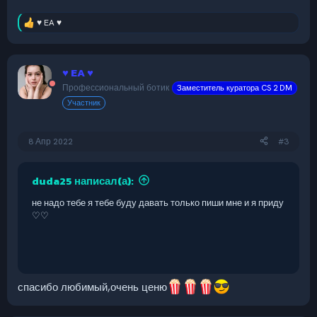
♥ EA ♥
Р
е
а
к
♥ EA ♥
ц
и
Профессиональный ботик
Заместитель куратора CS 2 DM
и
Участник
:
8 Апр 2022
#3
duda25 написал(а):
не надо тебе я тебе буду давать только пиши мне и я приду
♡♡
спасибо любимый,очень ценю