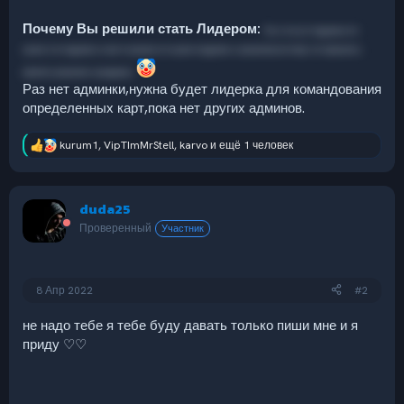
Почему Вы решили стать Лидером:
Ну я это,тут подумал,что
нужно это подумать и как-то решил,что нужно подумать о решении,поэтому это пришлось
принять решение о раздумье.
Раз нет админки,нужна будет лидерка для командования
определенных карт,пока нет других админов.
kurum1
,
VipTImMrStell
,
karvo
и ещё 1 человек
Р
е
а
к
duda25
ц
и
Проверенный
Участник
и
:
8 Апр 2022
#2
не надо тебе я тебе буду давать только пиши мне и я
приду ♡♡