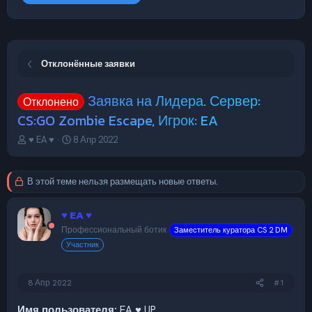
Отклонённые заявки
Заявка на Лидера. Сервер:
Отклонено
CS:GO Zombie Escape, Игрок: EA
А
Д
♥ EA ♥
8 Апр 2022
в
а
т
т
о
а
В этой теме нельзя размещать новые ответы.
р
н
т
а
♥ EA ♥
е
ч
м
а
Профессиональный ботик
Заместитель куратора CS 2 DM
ы
л
Участник
а
8 Апр 2022
#1
Имя пользователя:
EA ♥ UP