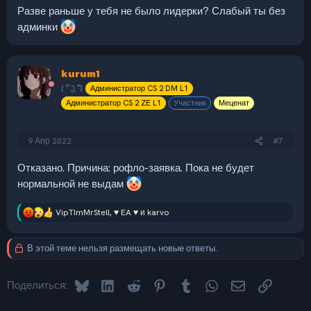
Разве раньше у тебя не было лидерки? Слабый ты без
админки
kurum1
( ͡° ͜ʖ ͡°)
Администратор CS 2 DM L1
Администратор CS 2 ZE L1
Участник
Меценат
9 Апр 2022
#7
Отказано. Причина: рофло-заявка. Пока не будет
нормальной не выдам
VipTImMrStell
,
♥ EA ♥
и
karvo
Р
е
а
В этой теме нельзя размещать новые ответы.
к
ц
и
Bluesky
LinkedIn
Reddit
Pinterest
Tumblr
WhatsApp
Электронная 
Ссылка
и
Поделиться:
: