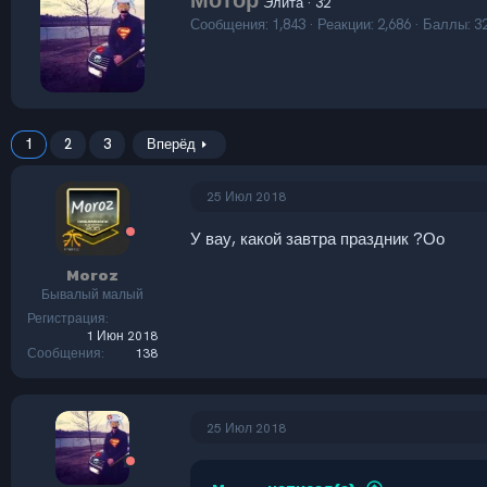
Мотор
Элита
·
32
в
ц
Сообщения
1,843
Реакции
2,686
Баллы
3
т
и
и
о
:
р
1
2
3
Вперёд
25 Июл 2018
У вау, какой завтра праздник ?Оо
Moroz
Бывалый малый
Регистрация
1 Июн 2018
Сообщения
138
25 Июл 2018