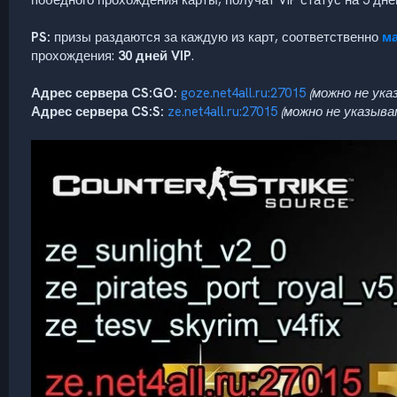
победного прохождения карты, получат VIP статус на 5 дне
PS:
призы раздаются за каждую из карт, соответственно
м
прохождения:
30 дней VIP
.
Адрес сервера CS:GO:
goze.net4all.ru:27015
(можно не ук
Адрес сервера CS:S:
ze.net4all.ru:27015
(можно не указыв