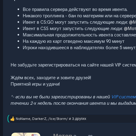
Все правила сервера действуют во время ивента.
Никакого троллинга - бан по материям или на сервере
Ивент в CS:GO могут запустить следующие люди:
@М
Ивент в CSS могут запустить следующие люди:
@Мот
Максимальная продолжительность ивента составляе
На каждую из карт отведено максимум 90 минут
Игроки находившееся в наблюдателях более 5 минут, 
Не забудьте зарегистрироваться на сайте нашей VIP систе
Ждём всех, заходите и зовите друзей!
Приятной игры и удачи!
*- eсли вы не были зарегистрированы в нашей
VIP систем
течении 2-х недель после окончания ивента и мы выдадим
NoName
,
DarkerZ
,
/Ice/Storm/
и 3 других
Р
е
а
А
к