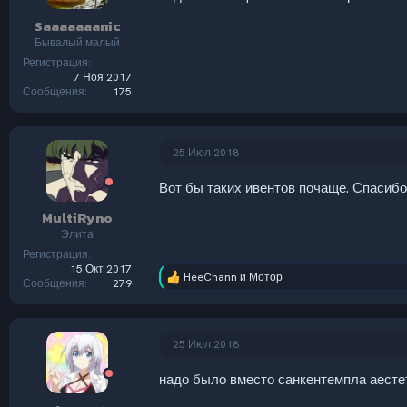
:
Saaaaaaanic
Бывалый малый
Регистрация
7 Ноя 2017
Сообщения
175
25 Июл 2018
Вот бы таких ивентов почаще. Спасибо
MultiRyno
Элита
Регистрация
15 Окт 2017
HeeChann
и
Мотор
Р
Сообщения
279
е
а
к
ц
25 Июл 2018
и
и
надо было вместо санкентемпла аесте
: