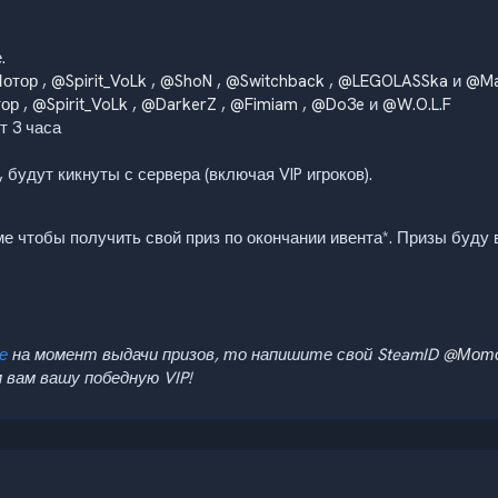
.
отор
,
@Spirit_VoLk
,
@ShoN
,
@Switchback
,
@LEGOLASSka
и
@Ma
ор
,
@Spirit_VoLk
,
@DarkerZ
,
@Fimiam
,
@Do3e
и
@W.O.L.F
т 3 часа
будут кикнуты с сервера (включая VIP игроков).
ме чтобы получить свой приз по окончании ивента*. Призы буду 
е
на момент выдачи призов, то напишите свой SteamID
@Мот
 вам вашу победную VIP!