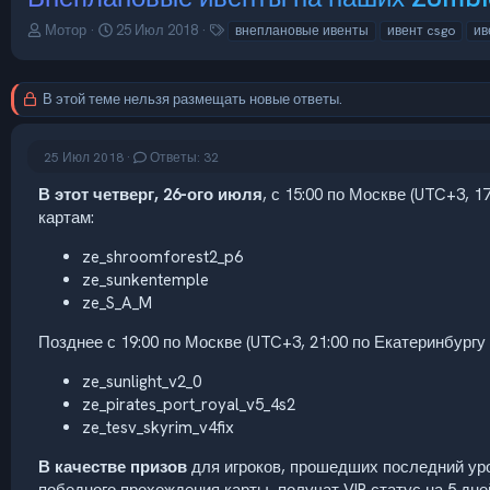
А
Д
Т
Мотор
25 Июл 2018
внеплановые ивенты
ивент csgo
ив
в
а
е
т
т
г
о
а
и
В этой теме нельзя размещать новые ответы.
р
н
т
а
е
ч
25 Июл 2018
Ответы: 32
м
а
ы
л
В этот четверг, 26-ого июля
, с 15:00 по Москве (UTC+3, 
а
картам:
ze_shroomforest2_p6
ze_sunkentemple
ze_S_A_M
Позднее с 19:00 по Москве (UTC+3, 21:00 по Екатеринбургу
ze_sunlight_v2_0
ze_pirates_port_royal_v5_4s2
ze_tesv_skyrim_v4fix
В качестве призов
для игроков, прошедших последний у