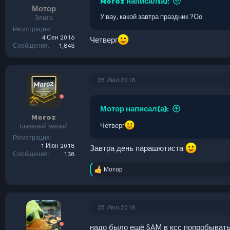
Moroz написал(а):
Мотор
У вау, какой завтра праздник ?Оо
Элита
Регистрация
4 Сен 2016
Четверг
Сообщения
1,843
25 Июл 2018
Мотор написал(а):
Moroz
Четверг
Бывалый малый
Регистрация
1 Июн 2018
Завтра день парашютиста
Сообщения
138
Мотор
Р
е
а
к
ц
25 Июл 2018
и
и
надо было ещё SAM в ксс попробыват