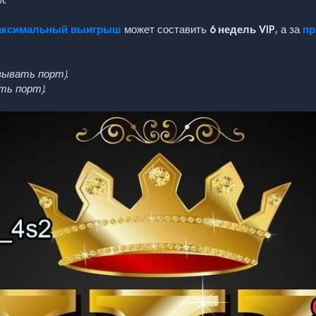
й.
аксимальный выигрыш
может составить
6 недель VIP
, а за
пр
азывать порт)
.
ать порт)
.