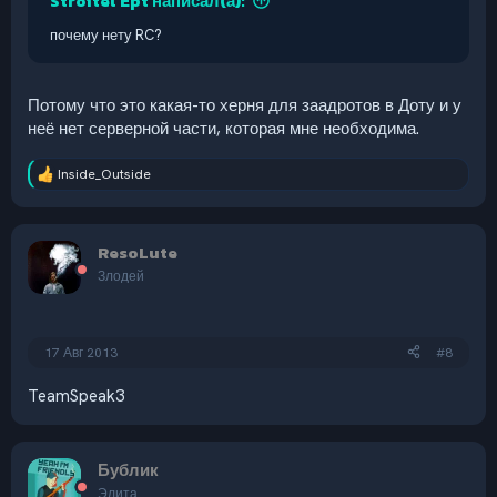
Stroitel'Ept написал(а):
почему нету RC?
Потому что это какая-то херня для заадротов в Доту и у
неё нет серверной части, которая мне необходима.
Inside_Outside
Р
е
а
к
ResoLute
ц
и
Злодей
и
:
17 Авг 2013
#8
TeamSpeak3
Бублик
Элита