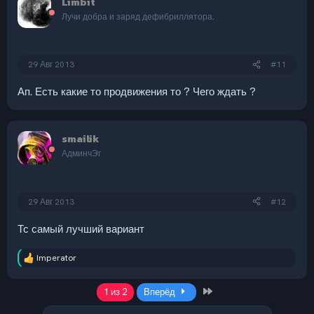
Limbit
Лучи добра и заряд дефибриллятора.
29 Авг 2013
#11
Ап. Есть какие то продвижения то ? Чего ждать ?
smailik
АдминчЭг
29 Авг 2013
#12
Тс самый лучший вариант
Imperator
Р
е
а
Last
1 из 2
Вперёд
к
ц