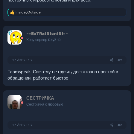
Inside_Outside
Р
е
а
к
-=ExTRa[$]en[$]=-
ц
и
Хочу сервер DayZ :D
и
:
17 Авг 2013
#2
Teamspeak. Систему не грузит, достаточно простой в
обращении, работает быстро
СЕСТРИЧКА
Сестричка с любовью
17 Авг 2013
#3