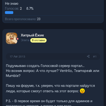
Не знаю
Голосов:
2
8.7%
Всего проголосовало
23
Хитрый Ёжик
Элита
В отставке
17 Авг 2013
#1
Подумываю создать Голосовой сервер портал...
Но возник вопрос: А что лучше? Ventrilo, Teamspeak или
Mumble?
Пишу на форуме, т.к. уверен, что на портале найдутся
люди, которые смогут ответь на этот вопрос
P.S. - В первое время он будет только для админов и
постоянных игроков, а потом и для всех.