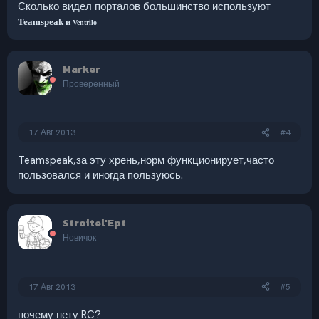
Сколько видел порталов большинство используют
Teamspeak и
Ventrilo
Marker
Проверенный
17 Авг 2013
#4
Teamspeak,за эту хрень,норм функционирует,часто
пользовался и иногда пользуюсь.
Stroitel'Ept
Новичок
17 Авг 2013
#5
почему нету RC?