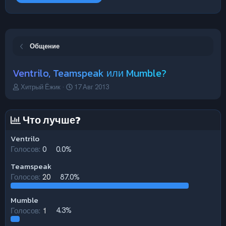
Общение
Ventrilo, Teamspeak или Mumble?
А
Д
Хитрый Ёжик
17 Авг 2013
в
а
т
т
о
а
Что лучше?
р
н
т
а
Ventrilo
е
ч
Голосов:
0
0.0%
м
а
ы
л
Teamspeak
а
Голосов:
20
87.0%
Mumble
Голосов:
1
4.3%