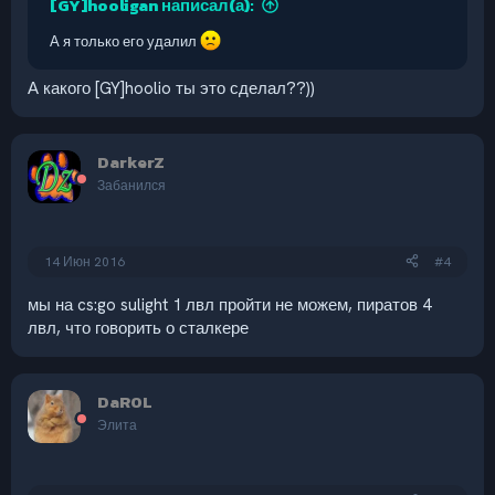
[GY]hooligan написал(а):
А я только его удалил
А какого [GY]hoolio ты это сделал??))
DarkerZ
Забанился
14 Июн 2016
#4
мы на cs:go sulight 1 лвл пройти не можем, пиратов 4
лвл, что говорить о сталкере
DaR0L
Элита