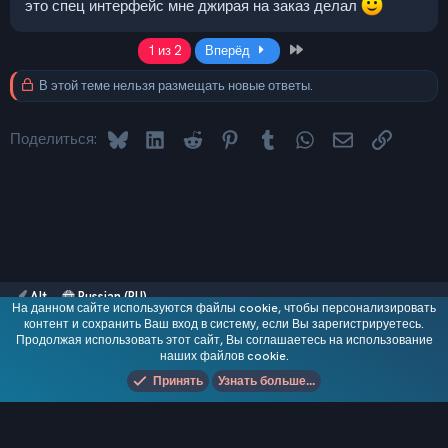
это спец интерфейс мне джирая на заказ делал
Last
1 из 2
Вперёд
В этой теме нельзя размещать новые ответы.
Bluesky
LinkedIn
Reddit
Pinterest
Tumblr
WhatsApp
Электронная 
Ссылка
Поделиться:
Alt
Russian (RU)
На данном сайте используются файлы cookie, чтобы персонализировать
Обратная связь
контент и сохранить Ваш вход в систему, если Вы зарегистрируетесь.
Условия и правила
Продолжая использовать этот сайт, Вы соглашаетесь на использование
Политика конфиденциальности
Помощь
R
наших файлов cookie.
S
Add-ons by TeslaCloud ☁️
S
Принять
Узнать больше...
®
Локализация от xenForo.Info