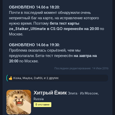
ОБНОВЛЕНО 14.06 в 18:20:
Почти в последний момент обнаружили очень
неприятный баг на карте, на исправление которого
нужно время. Поэтому
бета тест карты
ze_Stalker_Ultimate в CS:GO перенесён на 20:00
по
Москве.
ОБНОВЛЕНО 14.06 в 19:30:
Проблема оказалась серьёзней, чем мы
предполагали. Бета-тест перенесён
на завтра на
20:00
по Москве.
Последнее редактирование:
14 Июн 2016
Kiska
,
Maybe
,
DaR0L
и 2 других
Р
е
а
А
Хитрый Ёжик
к
Элита
·
Из
Moscow,
в
ц
Russia
т
и
и
о
В отставке
:
р