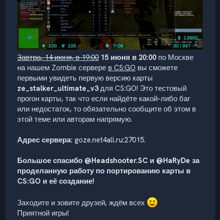
Завтра, 14 июня, в 19:00
15 июня в 20:00
по Москве
на нашем Zombie сервере
в CS:GO
вы сможете
первыми увидеть первую версию карты
ze_stalker_ultimate_v3
для CS:GO! Это тестовый
прогон карты, так что если найдёте какой-либо баг
или недостаток, то обязательно сообщите об этом в
этой теме или авторам напрямую.
Адрес сервера:
goze.net4all.ru:27015
.
Большое спасибо
@Headshooter.SC
и
@HaRyDe
за
проделанную работу по портированию карты в
CS:GO и её создание!
Заходите и зовите друзей, ждём всех
Приятной игры!