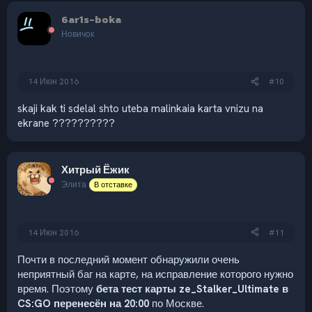
к
6ar1s-boka
ц
и
Новичок
и
:
14 Июн 2016
#10
skaji kak ti sdelal shto uteba malinkaia karta vnizu na
ekrane ??????????
Хитрый Ёжик
Элита
В отставке
14 Июн 2016
#11
Почти в последний момент обнаружили очень
неприятный баг на карте, на исправление которого нужно
время. Поэтому
бета тест карты ze_Stalker_Ultimate в
CS:GO перенесён на 20:00
по Москве.