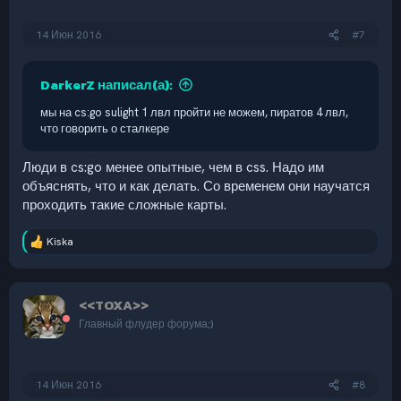
14 Июн 2016
#7
DarkerZ написал(а):
мы на cs:go sulight 1 лвл пройти не можем, пиратов 4 лвл,
что говорить о сталкере
Люди в cs:go менее опытные, чем в css. Надо им
объяснять, что и как делать. Со временем они научатся
проходить такие сложные карты.
Kiska
Р
е
а
к
<<TOXA>>
ц
и
Главный флудер форума;)
и
:
14 Июн 2016
#8