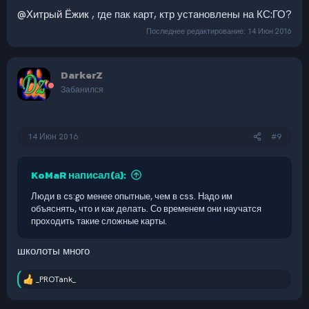
@Хитрый Ёжик
, где пак карт, ктр установлены на КС:ГО?
Последнее редактирование:
14 Июн 2016
DarkerZ
Забанился
14 Июн 2016
#9
KoMaR написал(а):
Люди в cs:go менее опытные, чем в css. Надо им
объяснять, что и как делать. Со временем они научатся
проходить такие сложные карты.
школоты много
_PROTank_
Р
е
а