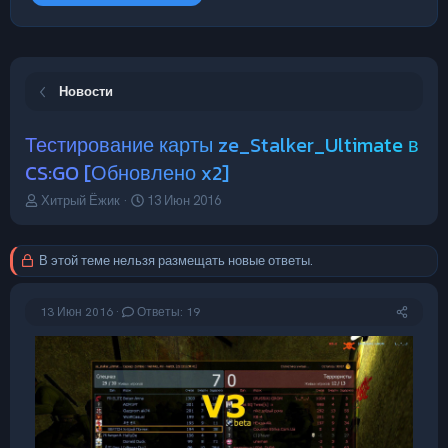
Новости
Тестирование карты ze_Stalker_Ultimate в
CS:GO [Обновлено x2]
А
Д
Хитрый Ёжик
13 Июн 2016
в
а
т
т
о
а
В этой теме нельзя размещать новые ответы.
р
н
т
а
е
ч
13 Июн 2016
Ответы: 19
м
а
ы
л
а