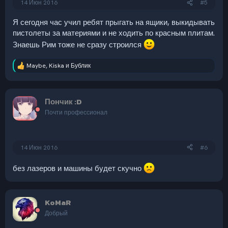
14 Июн 2016
#5
Я сегодня час учил ребят прыгать на ящики, выкидывать
пистолеты за материями и не ходить по красным плитам.
Знаешь Рим тоже не сразу строился
Maybe
,
Kiska
и
Бублик
Р
е
а
к
Пончик :D
ц
и
Почти профессионал
и
:
14 Июн 2016
#6
без лазеров и машины будет скучно
KoMaR
Добрый