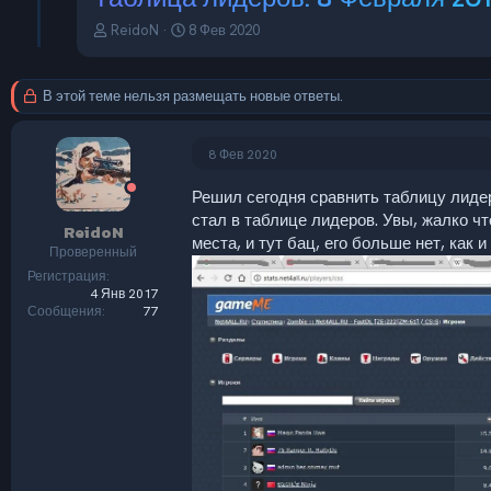
А
Д
ReidoN
8 Фев 2020
в
а
т
т
о
а
В этой теме нельзя размещать новые ответы.
р
н
т
а
е
ч
8 Фев 2020
м
а
ы
л
Решил сегодня сравнить таблицу лидеро
а
стал в таблице лидеров. Увы, жалко что
ReidoN
места, и тут бац, его больше нет, как 
Проверенный
Регистрация
4 Янв 2017
Сообщения
77