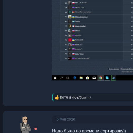
Котя
и
/Ice/Storm/
Р
е
а
к
ц
8 Фев 2020
и
и
Надо было по времени сортировку))
: