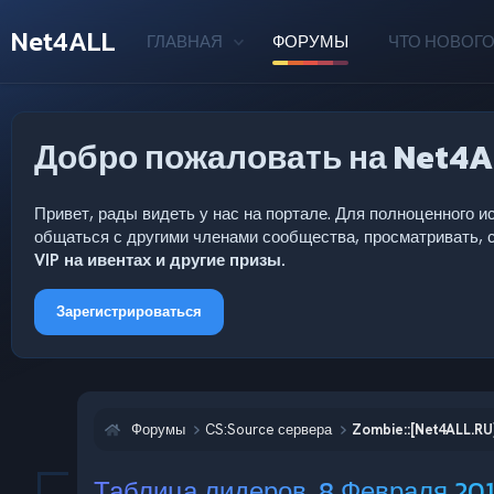
Net4ALL
ГЛАВНАЯ
ФОРУМЫ
ЧТО НОВОГО
Добро пожаловать на Net4A
Привет, рады видеть у нас на портале. Для полноценного
общаться с другими членами сообщества, просматривать, с
VIP на ивентах и другие призы.
Зарегистрироваться
Форумы
CS:Source сервера
Zombie::[Net4ALL.RU
Таблица лидеров. 8 Февраля 2018