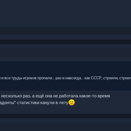
 все труды игроков пропали... раз и навсегда... как СССР, строили, строили
несколько раз, а ещё она не работала какое-то время
тадонты" статистики канули в лету