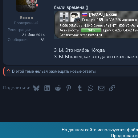
были времена ((
Exxon
Проверенный
Регистрация
31 Июл 2014
Сообщения
85
З. Ы. Это ноябрь 18года
З. Ы. Ы капец как это давно оказывает
В этой теме нельзя размещать новые ответы.
Bluesky
LinkedIn
Reddit
Pinterest
Tumblr
WhatsApp
Электронная по
Ссылка
Поделиться:
На данном сайте используются файлы
Продолжая ис