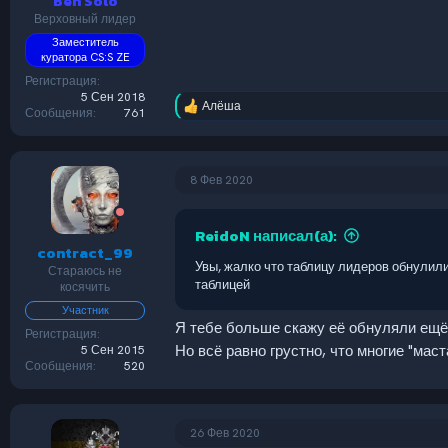
Ben Solo
Верховный лидер
Заместитель
куратора CS:S ZE
Регистрация
5 Сен 2018
Алёша
Р
Сообщения
761
е
а
к
ц
8 Фев 2020
и
и
:
ReidoN написал(а):
contract_99
Увы, жалко что таблицу лидеров обнулили и
Стараюсь не
таблицей
косячить
Участник
Я тебе больше скажу её обнуляли ещё 
Регистрация
Но всё равно грустно, что многие "мас
5 Сен 2015
Сообщения
520
26 Фев 2020