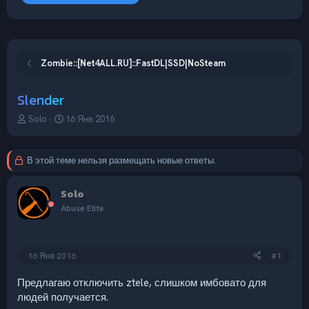
Zombie::[Net4ALL.RU]::FastDL|SSD|NoSteam
Slender
А
Д
Solo
16 Янв 2016
в
а
т
т
о
а
В этой теме нельзя размещать новые ответы.
р
н
т
а
Solo
е
ч
м
а
Abuse Elite
ы
л
а
16 Янв 2016
#1
Предлагаю отключить ztele, слишком имбовато для
людей получается.