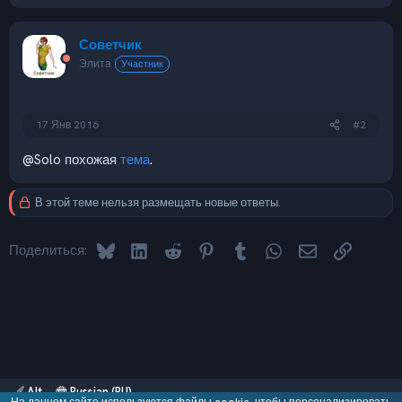
Советчик
Элита
Участник
17 Янв 2016
#2
@Solo
похожая
тема
.
В этой теме нельзя размещать новые ответы.
Bluesky
LinkedIn
Reddit
Pinterest
Tumblr
WhatsApp
Электронная 
Ссылка
Поделиться:
Alt
Russian (RU)