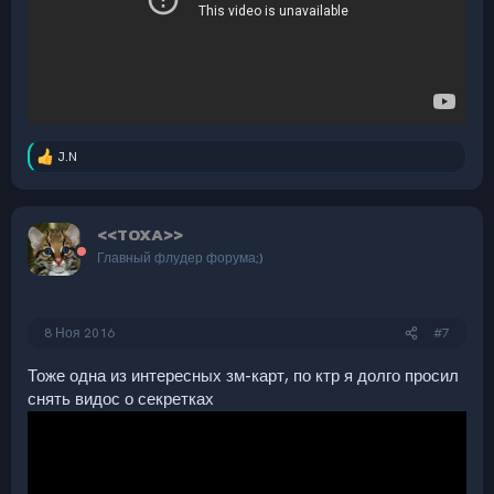
J.N
Р
е
а
к
<<TOXA>>
ц
и
Главный флудер форума;)
и
:
8 Ноя 2016
#7
Тоже одна из интересных зм-карт, по ктр я долго просил
снять видос о секретках