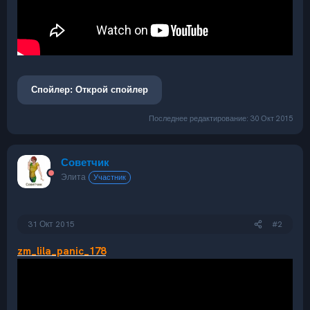
Спойлер:
Открой спойлер
Последнее редактирование:
30 Окт 2015
Советчик
Элита
Участник
31 Окт 2015
#2
zm_lila_panic_178