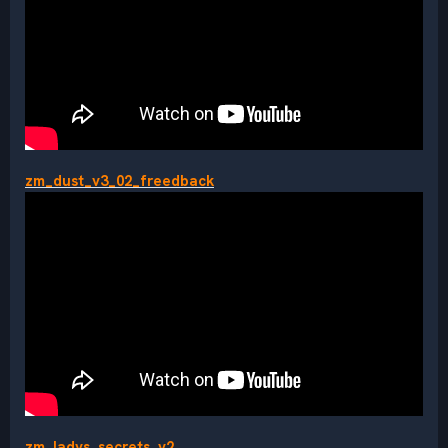
zm_dust_v3_02_freedback
zm_ladys_secrets_v2