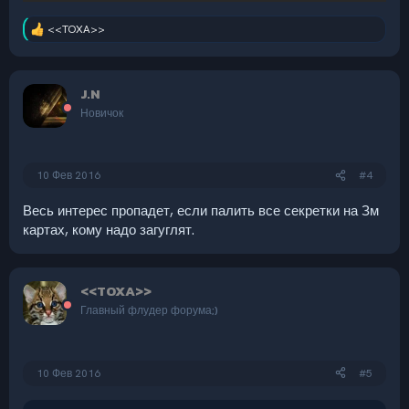
<<TOXA>>
Р
е
а
к
J.N
ц
и
Новичок
и
:
10 Фев 2016
#4
Весь интерес пропадет, если палить все секретки на Зм
картах, кому надо загуглят.
<<TOXA>>
Главный флудер форума;)
10 Фев 2016
#5