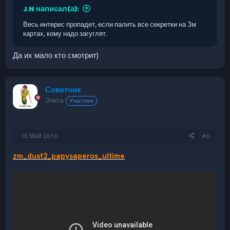
J.N написал(а):
Весь интерес пропадет, если палить все секретки на Зм
картах, кому надо загуглят.
Да их мало кто смотрит)
Советчик
Элита
Участник
15 Май 2016
#6
zm_dust2_papysaperos_ultime