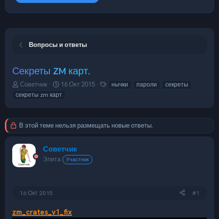
Вопросы и ответы
Секреты ZM карт.
А
Д
Т
Советчик
16 Окт 2015
нычки
пароли
секреты
в
а
е
секреты zm карт
т
т
г
о
а
и
р
н
В этой теме нельзя размещать новые ответы.
т
а
е
ч
м
а
Советчик
ы
л
Элита
Участник
а
16 Окт 2015
#1
zm_crates_v1_fix