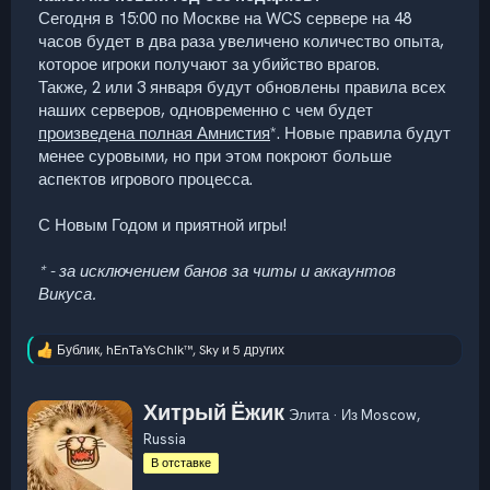
Сегодня в 15:00 по Москве на WCS сервере на 48
часов будет в два раза увеличено количество опыта,
которое игроки получают за убийство врагов.
Также, 2 или 3 января будут обновлены правила всех
наших серверов, одновременно с чем будет
произведена полная Амнистия
*. Новые правила будут
менее суровыми, но при этом покроют больше
аспектов игрового процесса.
С Новым Годом и приятной игры!
* - за исключением банов за читы и аккаунтов
Викуса.
Бублик
,
hEnTaYsChIk™
,
Sky
и 5 других
Р
е
а
А
Хитрый Ёжик
к
Элита
·
Из
Moscow,
в
ц
Russia
т
и
и
о
В отставке
:
р