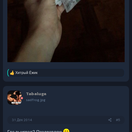
Хитрый Ёжик
Р
е
а
к
Tabaluga
ц
и
sadfrog.jpg
и
:
31 Дек 2014
#5