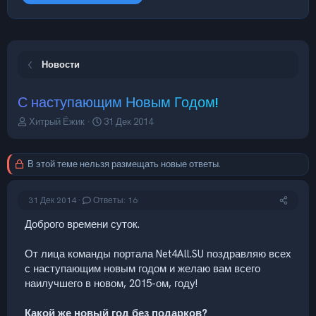
Новости
С наступающим Новым Годом!
А
Д
Хитрый Ёжик
31 Дек 2014
в
а
т
т
о
а
В этой теме нельзя размещать новые ответы.
р
н
т
а
е
ч
31 Дек 2014
Ответы: 16
м
а
ы
л
Доброго времени суток.
а
От лица команды портала Net4All.SU поздравляю всех
с наступающим новым годом и желаю вам всего
наилучшего в новом, 2015-ом, году!
Какой же новый год без подарков?