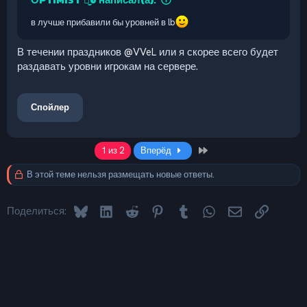
в лучше прибавили бы уровней в lb
В течении праздников
@VVeL
или я скорее всего будет
раздавать уровни игрокам на сервере.
Спойлер
Last
1 из 2
Вперёд
В этой теме нельзя размещать новые ответы.
Bluesky
LinkedIn
Reddit
Pinterest
Tumblr
WhatsApp
Электронная 
Ссылка
Поделиться: