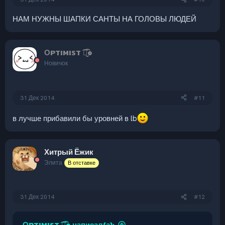
НАМ НУЖНЫ ШАПКИ САНТЫ НА ГОЛОВЫ ЛЮДЕЙ
ОPTIMIST ͡๏̮͡๏
Новичок
31 Дек 2014
#11
в лучше прибавили бы уровней в lb
Хитрый Ёжик
Элита
В отставке
31 Дек 2014
#12
ОPTIMIST ͡๏̮͡๏ написал(а):