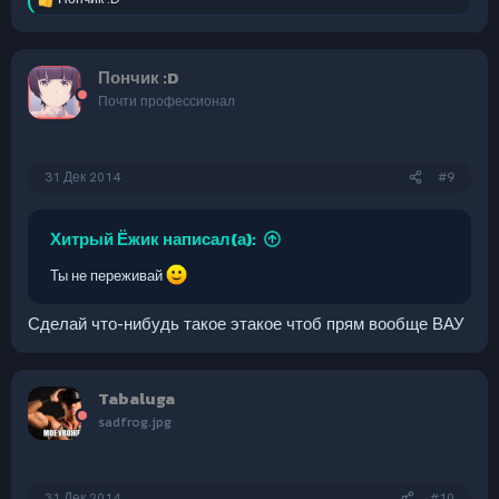
Р
е
а
к
Пончик :D
ц
и
Почти профессионал
и
:
31 Дек 2014
#9
Хитрый Ёжик написал(а):
Ты не переживай
Сделай что-нибудь такое этакое чтоб прям вообще ВАУ
Tabaluga
sadfrog.jpg
31 Дек 2014
#10