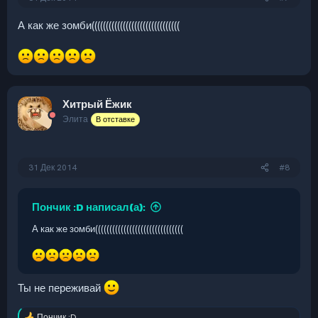
А как же зомби(((((((((((((((((((((((((((((((
Хитрый Ёжик
Элита
В отставке
31 Дек 2014
#8
Пончик :D написал(а):
А как же зомби(((((((((((((((((((((((((((((((
Ты не переживай
Пончик :D