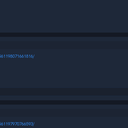
6561198071661816/
6561197970766593/