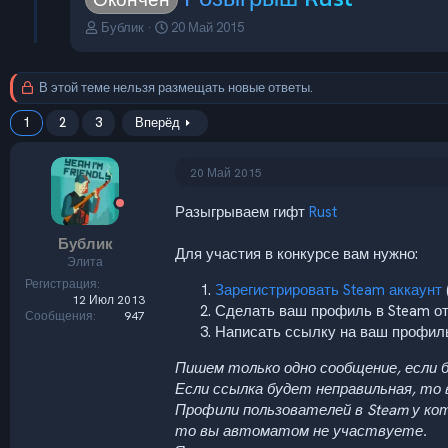
А
Д
Бублик
20 Май 2015
в
а
т
т
о
а
В этой теме нельзя размещать новые ответы.
р
н
т
а
1
2
3
Вперёд
е
ч
м
а
ы
л
20 Май 2015
а
Разыгрываем гифт
Rust
Бублик
Для участия в конкурсе вам нужно:
Элита
Регистрация
Зарегистрировать Steam аккаунт
12 Июл 2013
Сделать ваш профиль в Steam от
Сообщения
947
Написать ссылку на ваш профиль 
Пишем только одно сообщение, если
Если ссылка будет неправильная, то
Профили пользователей в Steam у ко
то вы автоматом не участвуете.