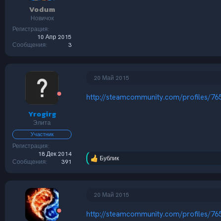
Vodum
Новичок
Регистрация
10 Апр 2015
Сообщения
3
20 Май 2015
http://steamcommunity.com/profiles/7
Yrogirg
Элита
Участник
Регистрация
18 Дек 2014
Бублик
Р
Сообщения
391
е
а
к
ц
20 Май 2015
и
и
http://steamcommunity.com/profiles/7
: