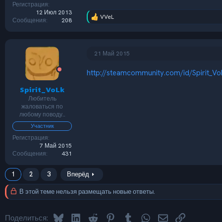
Регистрация
12 Июл 2013
VVeL
Р
Сообщения
208
е
а
к
ц
21 Май 2015
и
и
http://steamcommunity.com/id/Spirit_Vo
:
Spirit_VoLk
Любитель
жаловаться по
любому поводу..
Участник
Регистрация
7 Май 2015
Сообщения
431
1
2
3
Вперёд
В этой теме нельзя размещать новые ответы.
Bluesky
LinkedIn
Reddit
Pinterest
Tumblr
WhatsApp
Электронная по
Ссылка
Поделиться: