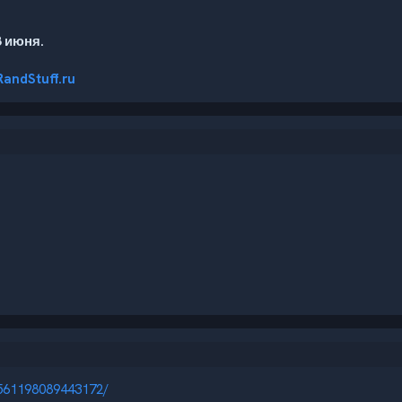
 июня.
RandStuff.ru
6561198089443172/