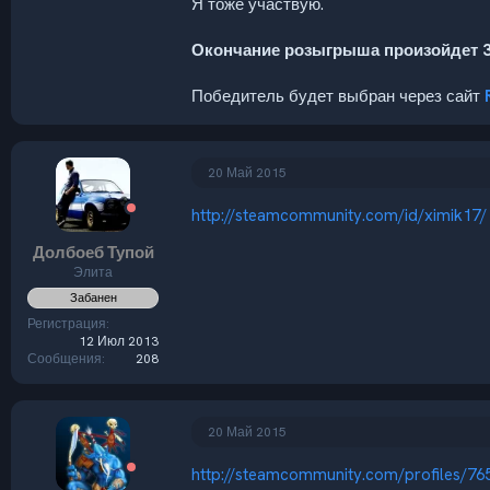
Я тоже участвую.
Окончание розыгрыша произойдет 3
Победитель будет выбран через сайт
20 Май 2015
http://steamcommunity.com/id/ximik17/
Долбоеб Тупой
Элита
Забанен
Регистрация
12 Июл 2013
Сообщения
208
20 Май 2015
http://steamcommunity.com/profiles/7