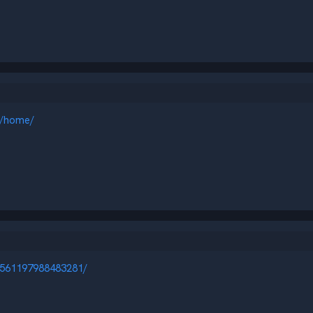
y/home/
6561197988483281/