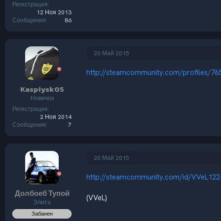
Регистрация
12 Ноя 2013
Сообщения
86
20 Май 2015
http://steamcommunity.com/profiles/7
Kaspiysk05
Новичок
Регистрация
2 Ноя 2014
Сообщения
7
20 Май 2015
http://steamcommunity.com/id/VVeL122
Долбоеб Тупой
(VVeL)
Элита
Забанен