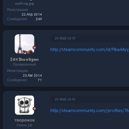
sadfrog.jpg
Регистрация
22 Апр 2014
Сообщения
249
20 Май 2015
http://steamcommunity.com/id/Pika44y
[GY]hooligan
Проверенный
Регистрация
23 Авг 2014
Сообщения
71
20 Май 2015
http://steamcommunity.com//profiles/7
творожок
Олень }:D