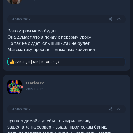
и
:
4 Мар 2016
#5
Рано утром мама будит
Она думает,что я пойду к первому уроку
Но так не будет ,слышишь,так не будет
Математику проспал - мама ама криминил
Arhangel | NiK |
и
Tabaluga
Р
е
а
к
DarkerZ
ц
и
Забанился
и
:
4 Мар 2016
#6
пришел домой с учебы - выкурил косяк,
зашёл в кс на сервер - выдал проигрокам баняк.