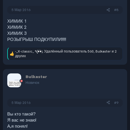
5 Мар 2016
#8
ХИМИК 1
ХИМИК 2
ХИМИК 3
РОЗЫГРЫШ ПОДКУПИЛИ!!!!!
-_X-classic_ ٩(●̮̮̃●̃)
,
Удалённый пользователь 560
,
Bulkaster
и 2
Р
других
е
а
к
ц
Bulkaster
и
Новичок
и
:
5 Мар 2016
#9
Вы кто такой?
Я вас не знаю!
А,я понял!