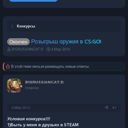
Конкурсы
Розыгрыш оружия в CS:GO!
Окончен
А
Д
B!GRUSS!ANCAT:D
4 Мар 2016
в
а
т
т
о
а
В этой теме нельзя размещать новые ответы.
р
н
т
а
е
ч
B!GRUSS!ANCAT:D
м
а
Новичок
ы
л
а
4 Мар 2016
#1
Условия конкурса!!!!
1)Быть у меня в друзьях в STEAM