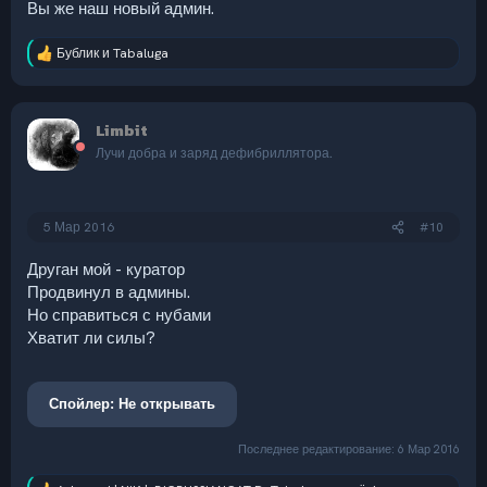
Вы же наш новый админ.
Бублик
и
Tabaluga
Р
е
а
к
Limbit
ц
и
Лучи добра и заряд дефибриллятора.
и
:
5 Мар 2016
#10
Друган мой - куратор
Продвинул в админы.
Но справиться с нубами
Хватит ли силы?
Спойлер:
Не открывать
Последнее редактирование:
6 Мар 2016