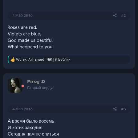
:
4 Мар 2016
#2
Roses are red.
Violets are blue.
God made us beutiful
What happend to you
Wujek
,
Arhangel | NiK |
и
Бублик
Р
е
а
к
Pirog :D
ц
и
Старый пердун
и
:
4 Мар 2016
#3
А время было восемь ,
И котик заходил
Сегодня нам не спиться