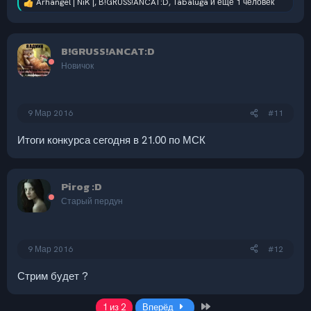
Arhangel | NiK |
,
B!GRUSS!ANCAT:D
,
Tabaluga
и ещё 1 человек
Р
е
а
к
B!GRUSS!ANCAT:D
ц
и
Новичок
и
:
9 Мар 2016
#11
Итоги конкурса сегодня в 21.00 по МСК
Pirog :D
Старый пердун
9 Мар 2016
#12
Стрим будет ?
Last
1 из 2
Вперёд