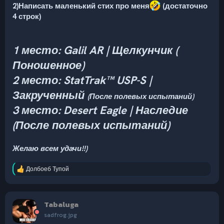
2)Написать маленький стих про меня
(достаточно
4 строк)
1 место: Galil AR | Щелкунчик (
Поношенное)
2 место: StatTrak™ USP-S |
Закрученный
(После полевых испытаний)
3 место: Desert Eagle | Наследие
(После полевых испытаний)
Желаю всем удачи!!)
Долбоеб Тупой
Р
е
а
к
Tabaluga
ц
и
sadfrog.jpg
и