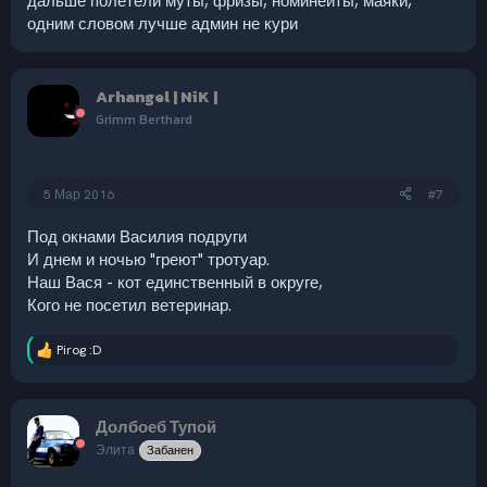
дальше полетели муты, фризы, номинейты, маяки,
одним словом лучше админ не кури
Arhangel | NiK |
Grimm Berthard
5 Мар 2016
#7
Под окнами Василия подруги
И днем и ночью "греют" тротуар.
Наш Вася - кот единственный в округе,
Кого не посетил ветеринар.
Pirog :D
Р
е
а
к
Долбоеб Тупой
ц
и
Элита
Забанен
и
: