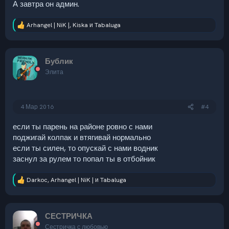
А завтра он админ.
Arhangel | NiK |
,
Kiska
и
Tabaluga
Р
е
а
к
Бублик
ц
и
Элита
и
:
4 Мар 2016
#4
если ты парень на районе ровно с нами
поджигай колпак и втягивай нормально
если ты силен, то опускай с нами водник
заснул за рулем то попал ты в отбойник
Darkoc
,
Arhangel | NiK |
и
Tabaluga
Р
е
а
к
СЕСТРИЧКА
ц
и
Сестричка с любовью