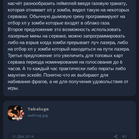
насчёт разнообразить геймплей введя газовую гранату,
которая отнимает хп у зомби, видел такую на некоторых
серваках. Обычную дымовую грену программируют на
отбор хп у зомби которые входят в облако газа.
Второе предложение это возможность использовать
лазерные мины на серваке, можно запрограммировать
либо на взрыв когда зомби прерывает луч лазера, либо
на отбор хп у зомби который находиться на пути лазера.
Третье предложение это увеличить для топовых карт
сервака периода номинирования на голосование до 6
часов. А то каждый час практически либо пираты либо
маунтин эскейп. Понятно что их выбирают для
набивания фрагов, а не для получения удовольствия от
игры.
Tabaluga
sadfrog.jpg
31 Дек 2014
#2