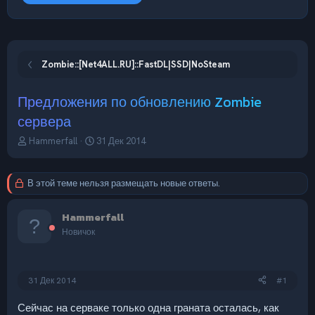
Zombie::[Net4ALL.RU]::FastDL|SSD|NoSteam
Предложения по обновлению Zombie
сервера
А
Д
Hammerfall
31 Дек 2014
в
а
т
т
о
а
В этой теме нельзя размещать новые ответы.
р
н
т
а
Hammerfall
е
ч
м
а
Новичок
ы
л
а
31 Дек 2014
#1
Сейчас на серваке только одна граната осталась, как