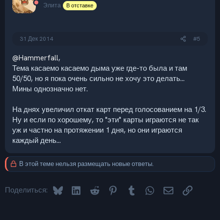
Элита
В отставке
31 Дек 2014
#5
@Hammerfall
,
Тема касаемо касаемо дыма уже где-то была и там
50/50, но я пока очень сильно не хочу это делать...
Мины однозначно нет.
На днях увеличил откат карт перед голосованием на 1/3.
Ну и если по хорошему, то "эти" карты играются не так
уж и частно на протяжении 1 дня, но они играются
каждый день...
В этой теме нельзя размещать новые ответы.
Bluesky
LinkedIn
Reddit
Pinterest
Tumblr
WhatsApp
Электронная 
Ссылка
Поделиться: