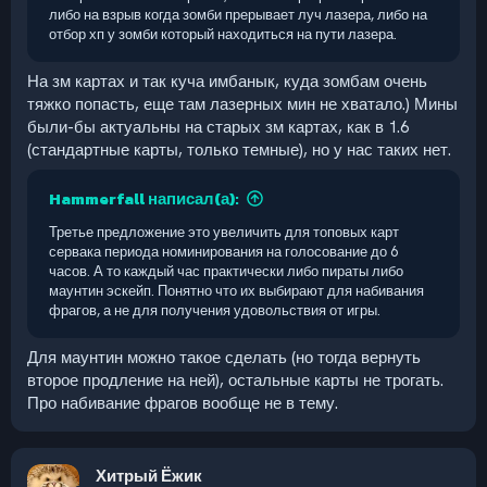
либо на взрыв когда зомби прерывает луч лазера, либо на
отбор хп у зомби который находиться на пути лазера.
На зм картах и так куча имбанык, куда зомбам очень
тяжко попасть, еще там лазерных мин не хватало.) Мины
были-бы актуальны на старых зм картах, как в 1.6
(стандартные карты, только темные), но у нас таких нет.
Hammerfall написал(а):
Третье предложение это увеличить для топовых карт
сервака периода номинирования на голосование до 6
часов. А то каждый час практически либо пираты либо
маунтин эскейп. Понятно что их выбирают для набивания
фрагов, а не для получения удовольствия от игры.
Для маунтин можно такое сделать (но тогда вернуть
второе продление на ней), остальные карты не трогать.
Про набивание фрагов вообще не в тему.
Хитрый Ёжик