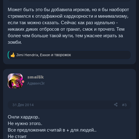
Может быть это бы добавила игроков, но я бы наоборот
стремился к отлдфажной хардкорности и минимализму,
если так можно сказать. Сейчас как раз идеально -
никаких диких отбросов от гранат, смок и прочего. Тем
более чем больше такой мути, тем ужаснее играть за
зомби.
Jimi Hendrix
,
Exxon
и
творожок
Р
е
а
к
smailik
ц
и
АдминчЭг
и
:
31 Дек 2014
#3
Онли хардкор..
Не нужно этого..
Все предложения считай в + для людей...
Не стоит