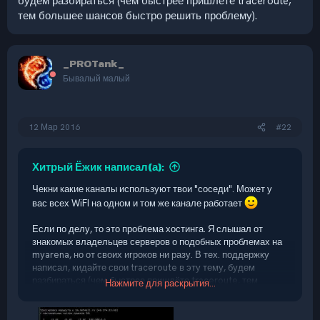
будем разбираться (чем быстрее пришлёте traceroute,
тем большее шансов быстро решить проблему).
_PROTank_
Бывалый малый
12 Мар 2016
#22
Хитрый Ёжик написал(а):
Чекни какие каналы используют твои "соседи". Может у
вас всех WiFI на одном и том же канале работает
Если по делу, то это проблема хостинга. Я слышал от
знакомых владельцев серверов о подобных проблемах на
myarena, но от своих игроков ни разу. В тех. поддержку
написал, кидайте свои traceroute в эту тему, будем
разбираться (чем быстрее пришлёте traceroute, тем
Нажмите для раскрытия...
большее шансов быстро решить проблему).