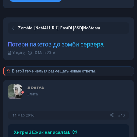
Zombie::[Net4ALL.RU]::FastDL|SSD|NoSteam
Потери пакетов до зомби сервера
А
Д
Yrogirg
10 Мар 2016
в
а
т
т
о
а
В этой теме нельзя размещать новые ответы.
р
н
т
а
е
ч
JIRAIYA
м
а
Элита
ы
л
а
11 Мар 2016
#13
Хитрый Ёжик написал(а):