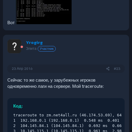
Вот
Yrogirg
Элита
Участник
23 Апр 2016
#23
Сейчас то же самое, у зарубежных игроков
одновременно лаги на сервере. Мой traceroute:
Код:
traceroute to zm.net4all.ru (46.174.53.69), 64 hops
1  192.168.0.1 (192.168.0.1)  0.548 ms  0.401 ms  0
2  104.145.84.1 (104.145.84.1)  0.692 ms  0.668 ms 
3  10.145.115.1 (10.145.115.1)  0.961 ms  2.983 ms 