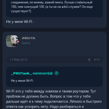
соединения, по-моему, важнй пинга. Лучше стабильный
150, чем скачущий 100. (а ты не на adsl слуаем? Он еще
существует?)
Не у меня Wi-Fi .
JIRAIYA
Элита
11 Мар 2016
#19
_PROTank_ написал(а):
Не у меня Wi-Fi .
Wi-FI это у тебя между компом и твоим роутером. Тут
проблем не должно быть. Вопрос в том что у тебя
дальше идёт и к чему подключается. Лёгкого и быстрого
ответа как ускорить нету. Надо разбираться и