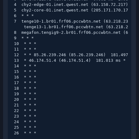
4  chy2-edge-01.inet.qwest.net (63.158.72.217)  9.3
5  chy2-core-01.inet.qwest.net (205.171.170.17)  9.
6  * * *

7  tenge10-1.br01.frf06.pccwbtn.net (63.218.232.41)
    tenge13-1.br01.frf06.pccwbtn.net (63.218.232.57
8  megafon.tengig9-2.br01.frf06.pccwbtn.net (63.21
9  * * *

10  * * *

11  * * *

12  * * 85.26.239.246 (85.26.239.246)  181.497 ms

13  * 46.174.51.4 (46.174.51.4)  181.013 ms *

14  * * *

15  * * *

16  * * *

17  * * *

18  * * *

19  * * *

20  * * *

21  * * *

22  * * *

23  * * *

24  * * *

25  * * *

26  * * *