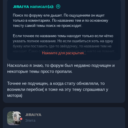
JIRAIYA написал(а):
Поиск по форуму еле дышит. По ощущениям он ищет
только в коментариях. По названию тем и по основному
тексту самой темы поиск не происходит.
Если точнее по названию темы находит только если чётко
указать полное название. Но если ошибиться хоть на одну
букву или поставить где-то звёздочку, то название тем не
находит. Само собой полные названия тем никто не помнит,
Нажмите для раскрытия...
даже авторы.
Насколько я знаю, то форум был недавно подчищен и
И если кто-то вводит слово для поиска, то само собой
некоторые темы просто пропали.
автоматически должно искаться по "*слово*".
Принудительный ввод * не должен быть обязательным.
Точнее не подчищен, а когда стату обновляли, то
возникли перебои( я тоже на эту тему спрашивал у
мотора)
JIRAIYA
Элита