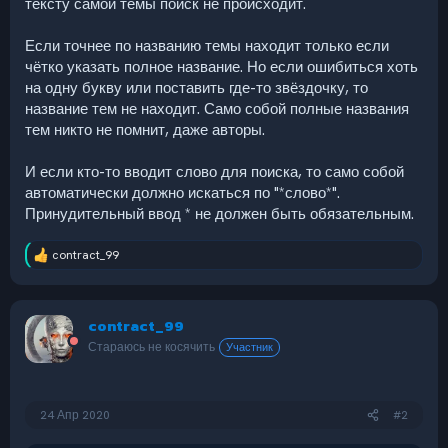
тексту самой темы поиск не происходит.
Если точнее по названию темы находит только если
чётко указать полное название. Но если ошибиться хоть
на одну букву или поставить где-то звёздочку, то
название тем не находит. Само собой полные названия
тем никто не помнит, даже авторы.
И если кто-то вводит слово для поиска, то само собой
автоматически должно искаться по "*слово*".
Принудительный ввод * не должен быть обязательным.
contract_99
Р
е
а
к
contract_99
ц
и
Стараюсь не косячить
Участник
и
:
24 Апр 2020
#2