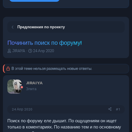
Предложения по проекту
Починить поиск по форуму!
А
Д
JIRAIYA
24 Апр 2020
в
а
т
т
о
а
В этой теме нельзя размещать новые ответы.
р
н
т
а
JIRAIYA
е
ч
м
а
Элита
ы
л
а
24 Апр 2020
#1
Поиск по форуму еле дышит. По ощущениям он ищет
только в коментариях. По названию тем и по основному