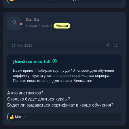
Р
е
а
к
Zu-Zu
ц
и
Бывалый малый
Меценат
и
:
28 Май 2020
#2
jhon2 написал(а):
Всем привет. Набираю группу до 10 человек для обучения
серфингу. Будем учиться на всех серф-картах сервера.
Пишите сюда или в лс для записи. Бесплатно.
А кто инструктор?
Сколько будут длиться курсы?
Будет ли выдаваться сертификат в конце обучения?
Мотор
Р
е
а