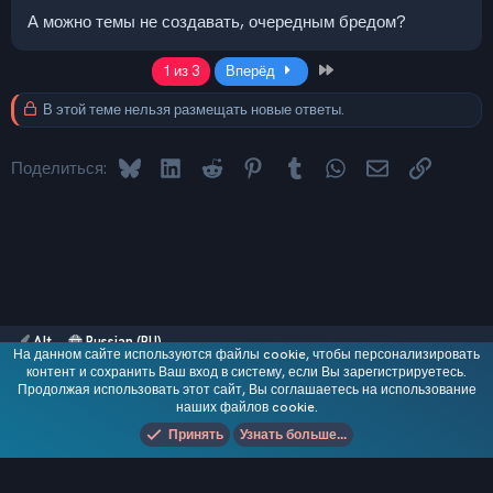
А можно темы не создавать, очередным бредом?
Last
1 из 3
Вперёд
В этой теме нельзя размещать новые ответы.
Bluesky
LinkedIn
Reddit
Pinterest
Tumblr
WhatsApp
Электронная 
Ссылка
Поделиться:
Alt
Russian (RU)
На данном сайте используются файлы cookie, чтобы персонализировать
Обратная связь
контент и сохранить Ваш вход в систему, если Вы зарегистрируетесь.
Условия и правила
Продолжая использовать этот сайт, Вы соглашаетесь на использование
Политика конфиденциальности
Помощь
R
наших файлов cookie.
S
Add-ons by TeslaCloud ☁️
S
Принять
Узнать больше...
®
Локализация от xenForo.Info