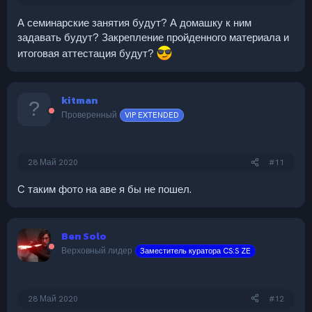
А семинарские занятия будут? А домашку к ним
задавать будут? Закрепление пройденного материала и
итоговая аттестация будут?
kitman
Проверенный
VIP EXTENDED
28 Май 2020
#11
C таким фото на аве я бы не пошел.
Ben Solo
Верховный лидер
Заместитель куратора CS:S ZE
28 Май 2020
#12