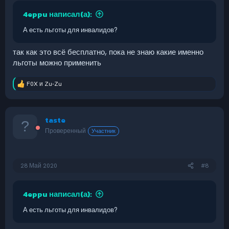
4eppu написал(а):
А есть льготы для инвалидов?
так как это всё бесплатно, пока не знаю какие именно
льготы можно применить
F0X
и
Zu-Zu
Р
е
а
к
taste
ц
и
Проверенный
Участник
и
:
28 Май 2020
#8
4eppu написал(а):
А есть льготы для инвалидов?