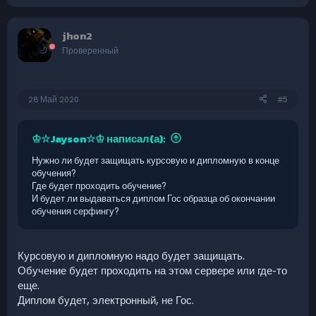
е
а
к
jhon2
ц
и
Проверенный
и
:
28 Май 2020
#5
♔☆Jayson☆♔ написал(а):
Нужно ли будет защищать курсовую и дипломную в конце
обучения?
Где будет проходить обучение?
И будет ли выдаваться диплом Гос образца об окончании
обучения серфингу?
Курсовую и дипломную надо будет защищать.
Обучение будет проходить на этом сервере или где-то
еще.
Диплом будет, электронный, не Гос.