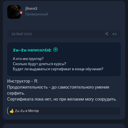
к
jhon2
ц
и
Проверенный
и
:
28 Май 2020
#3
Zu-Zu написал(а):
А кто инструктор?
Сколько будут длиться курсы?
Будет ли выдаваться сертификат в конце обучения?
Инструктор - Я.
Продолжительность - до самостоятельного умения
серфить.
Сертификата пока нет, но при желании могу соорудить.
Zu-Zu
и
Мотор
Р
е
а
к