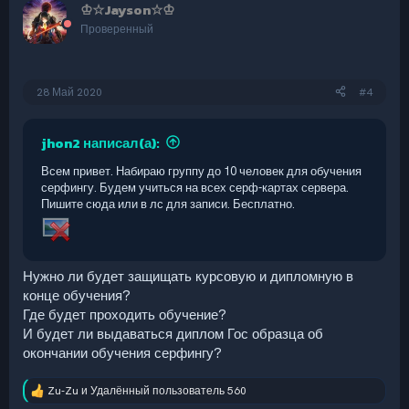
♔☆Jayson☆♔
ц
и
Проверенный
и
:
28 Май 2020
#4
jhon2 написал(а):
Всем привет. Набираю группу до 10 человек для обучения
серфингу. Будем учиться на всех серф-картах сервера.
Пишите сюда или в лс для записи. Бесплатно.
Нужно ли будет защищать курсовую и дипломную в
конце обучения?
Где будет проходить обучение?
И будет ли выдаваться диплом Гос образца об
окончании обучения серфингу?
Zu-Zu
и
Удалённый пользователь 560
Р