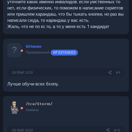
уточните каких именно инвалидов. если умственных то
нет, если физических, то поможем в написание скриптов
или пришлем карандаш, что бы тыкать кнопки, но раз вы
написали сюда, то карандаш у вас есть.
Жаль, что не по кс го, а то у меня есть 1 кандидат
kitman
Проверенный
VIP EXTENDED
28 Май 2020
#9
Лучше обучи всех бхопу.
/Ice/Storm/
Useless
28 Май 2020
#10