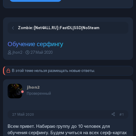
Zombie::[Net4ALL.RU]::FastDL|SSD|NoSteam
Обучение серфингу
А
Д
jhon2
27 Май 2020
в
а
т
т
о
а
В этой теме нельзя размещать новые ответы.
р
н
т
а
е
ч
jhon2
м
а
Проверенный
ы
л
а
27 Май 2020
#1
Всем привет. Набираю группу до 10 человек для
обучения серфингу. Будем учиться на всех серф-картах