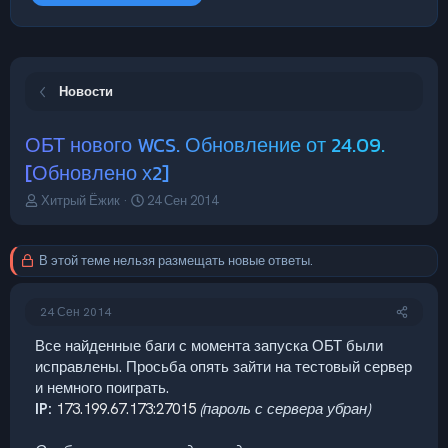
Новости
ОБТ нового WCS. Обновление от 24.09.
[Обновлено х2]
А
Д
Хитрый Ёжик
24 Сен 2014
в
а
т
т
о
а
В этой теме нельзя размещать новые ответы.
р
н
т
а
е
ч
24 Сен 2014
м
а
ы
л
Все найденные баги с момента запуска ОБТ были
а
исправлены. Просьба опять зайти на тестовый сервер
и немного поиграть.
IP:
173.199.67.173:27015
(пароль с сервера убран)