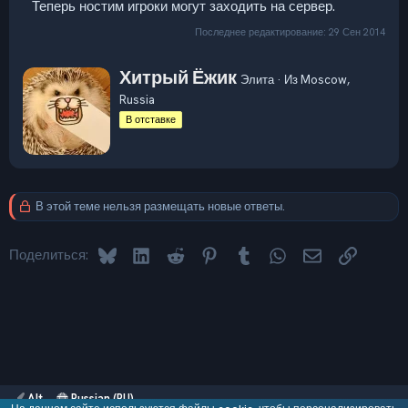
Теперь ностим игроки могут заходить на сервер.
Последнее редактирование:
29 Сен 2014
А
Хитрый Ёжик
Элита
·
Из
Moscow,
в
Russia
т
о
В отставке
р
В этой теме нельзя размещать новые ответы.
Bluesky
LinkedIn
Reddit
Pinterest
Tumblr
WhatsApp
Электронная 
Ссылка
Поделиться:
Alt
Russian (RU)