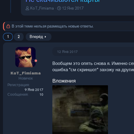
А
Д
KoT_Fimiama
12 Янв 2017
в
а
т
т
о
а
В этой теме нельзя размещать новые ответы.
р
н
т
а
1
2
Вперёд
е
ч
м
а
ы
л
12 Янв 2017
а
Вообщем это опять снова я. Именно сег
ошибка "см скриншот" захожу на другие
KoT_Fimiama
Новичок
Вложения
Регистрация
9 Янв 2017
Сообщения
10