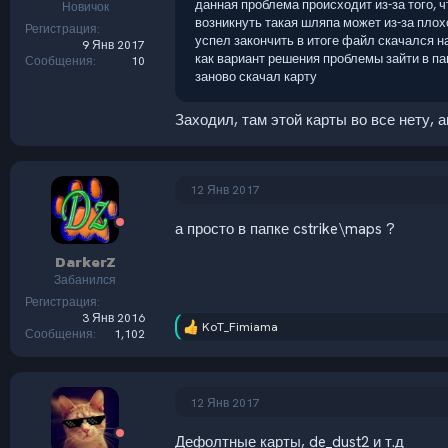
данная проблема происходит из-за того, ч
Новичок
возникнуть такая шляпа может из-за плохо
Регистрация
успел закончить в итоге файл скачался на
9 Янв 2017
как вариант решения проблемы зайти в па
Сообщения
10
заново скачал карту
Заходил, там этой карты во все нету, 
12 Янв 2017
а просто в папке cstrike\maps ?
DarkerZ
Забанился
Регистрация
3 Янв 2016
KoT_Fimiama
Р
Сообщения
1,102
е
а
к
ц
12 Янв 2017
и
и
Дефолтные карты, de_dust2 и т.д
: