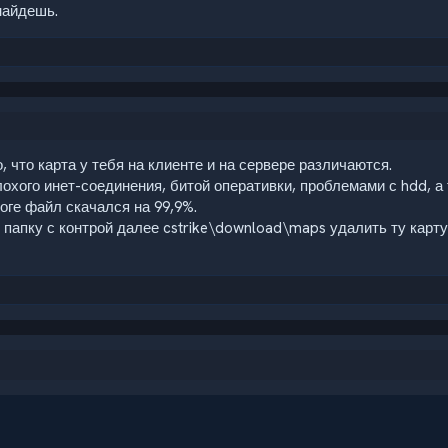
найдешь.
, что карта у тебя на клиенте и на сервере различаются.
охого инет-соединения, битой оперативки, проблемами с hdd, а 
тоге файл скачался на 99,9%.
 папку с контрой далее cstrike\download\maps удалить ту карту