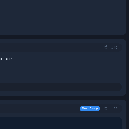
#10
ть всё
#11
Тема Автор