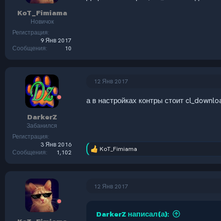
KoT_Fimiama
Новичок
Регистрация
9 Янв 2017
Сообщения
10
12 Янв 2017
а в настройках контры стоит cl_downloa
DarkerZ
Забанился
Регистрация
3 Янв 2016
KoT_Fimiama
Р
Сообщения
1,102
е
а
к
ц
12 Янв 2017
и
и
:
DarkerZ написал(а):