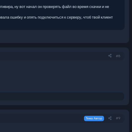
нтивира, ну вот начал он проверять файл во время скачки и не
звала ошибку и опять подключиться к серверу, чтоб твой клиент
#8
#9
Тема Автор