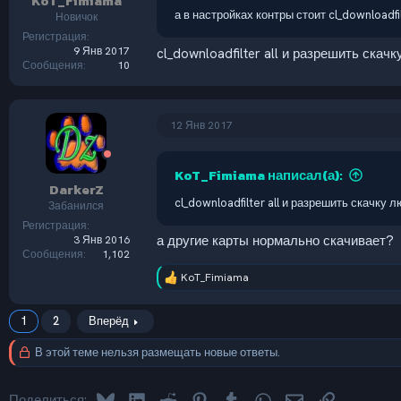
KoT_Fimiama
а в настройках контры стоит cl_downloadfi
Новичок
Регистрация
9 Янв 2017
cl_downloadfilter all и разрешить ска
Сообщения
10
12 Янв 2017
KoT_Fimiama написал(а):
DarkerZ
cl_downloadfilter all и разрешить скачку
Забанился
Регистрация
а другие карты нормально скачивает?
3 Янв 2016
Сообщения
1,102
KoT_Fimiama
Р
е
а
1
2
Вперёд
к
ц
В этой теме нельзя размещать новые ответы.
и
и
:
Bluesky
LinkedIn
Reddit
Pinterest
Tumblr
WhatsApp
Электронная по
Ссылка
Поделиться: