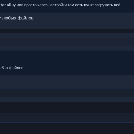
lter all ну или просто через настройки там есть пункт загружать всё
чку любых файлов
 любых файлов
чта