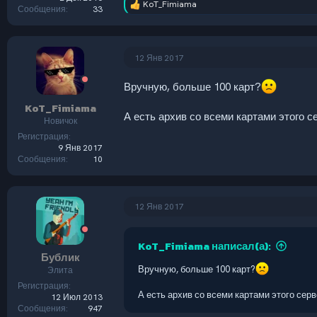
KoT_Fimiama
Р
Сообщения
33
е
а
к
ц
12 Янв 2017
и
и
Вручную, больше 100 карт?
:
KoT_Fimiama
А есть архив со всеми картами этого с
Новичок
Регистрация
9 Янв 2017
Сообщения
10
12 Янв 2017
KoT_Fimiama написал(а):
Бублик
Вручную, больше 100 карт?
Элита
Регистрация
А есть архив со всеми картами этого сер
12 Июл 2013
Сообщения
947