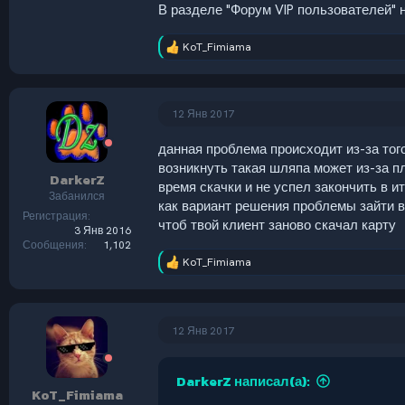
В разделе "Форум VIP пользователей" 
KoT_Fimiama
Р
е
а
к
ц
12 Янв 2017
и
и
данная проблема происходит из-за того
:
возникнуть такая шляпа может из-за пл
DarkerZ
время скачки и не успел закончить в и
Забанился
как вариант решения проблемы зайти в
Регистрация
чтоб твой клиент заново скачал карту
3 Янв 2016
Сообщения
1,102
KoT_Fimiama
Р
е
а
к
ц
12 Янв 2017
и
и
:
DarkerZ написал(а):
KoT_Fimiama