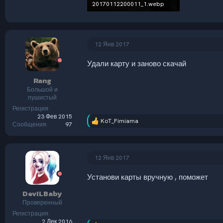
20170112200011_1.webp
109.7 KB · Просмотры: 833
12 Янв 2017
Удали карту и заново скачай
Rang
Большой и
пушистый
Регистрация
23 Фев 2015
KoT_Fimiama
Р
Сообщения
97
е
а
к
ц
12 Янв 2017
и
и
Установи карты вручную , поможет
:
DevILBaby
Проверенный
Регистрация
2 Дек 2016