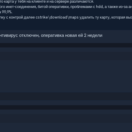
то карта у тебя на клиенте и на сервере различаются.
го инет-соединения, битой оперативки, проблемами с hdd, а также из-за а
 99,9%.
пку с контрой далее cstrike\download\maps удалить ту карту, которая вы
антивирус отключен, оперативка новая ей 2 недели