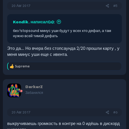
20 Авг 2017
#5
Kondik. написал(а):
без !stopsound минус уши будут у всех кто дефал, а там
нужно всей тимой дефать
Это да.... Но вчера без стопсаунда 2/20 прошли карту , у
меня минус уши еще с ивента.
Supreme
Р
е
а
к
DarkerZ
ц
и
Забанился
и
:
20 Авг 2017
#6
выкручиваешь громкость в контре на 0 идёшь в дискорд