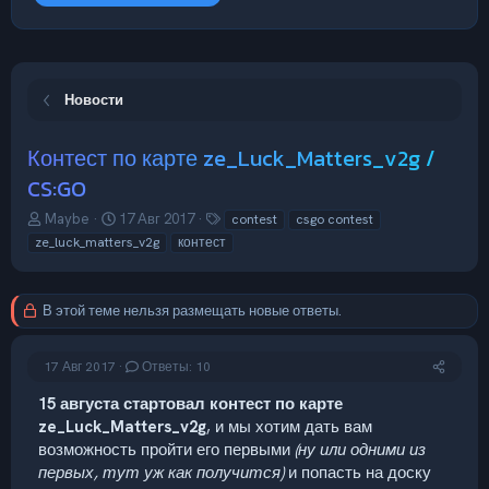
Новости
Контест по карте ze_Luck_Matters_v2g /
CS:GO
А
Д
Т
Maybe
17 Авг 2017
contest
csgo contest
в
а
е
ze_luck_matters_v2g
контест
т
т
г
о
а
и
р
н
В этой теме нельзя размещать новые ответы.
т
а
е
ч
м
а
17 Авг 2017
Ответы: 10
ы
л
а
15 августа стартовал контест по карте
ze_Luck_Matters_v2g
, и мы хотим дать вам
возможность пройти его первыми
(ну или одними из
первых, тут уж как получится)
и попасть на доску