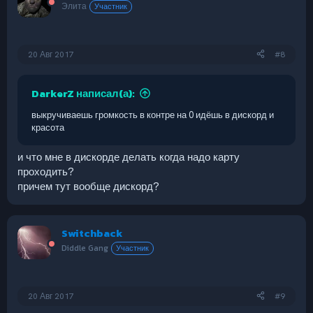
Элита
Участник
20 Авг 2017
#8
DarkerZ написал(а):
выкручиваешь громкость в контре на 0 идёшь в дискорд и
красота
и что мне в дискорде делать когда надо карту
проходить?
причем тут вообще дискорд?
Switchback
Diddle Gang
Участник
20 Авг 2017
#9