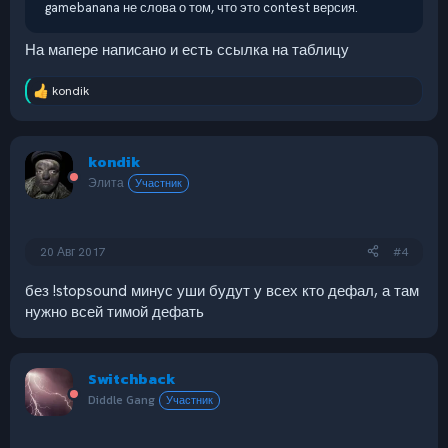
gamebanana не слова о том, что это contest версия.
На мапере написано и есть ссылка на таблицу
kondik
Р
е
а
к
kondik
ц
и
Элита
Участник
и
:
20 Авг 2017
#4
без !stopsound минус уши будут у всех кто дефал, а там
нужно всей тимой дефать
Switchback
Diddle Gang
Участник