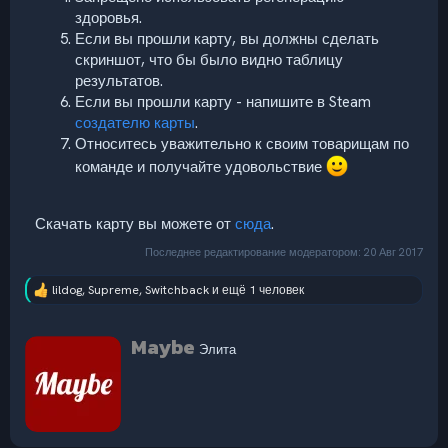
здоровья.
Если вы прошли карту, вы должны сделать
скриншот, что бы было видно таблицу
результатов.
Если вы прошли карту - напишите в Steam
создателю карты
.
Относитесь уважительно к своим товарищам по
команде и получайте удовольствие
Скачать карту вы можете от
сюда
.
Последнее редактирование модератором:
20 Авг 2017
lildog
,
Supreme
,
Switchback
и ещё 1 человек
Р
е
а
А
Maybe
к
Элита
в
ц
т
и
и
о
:
р