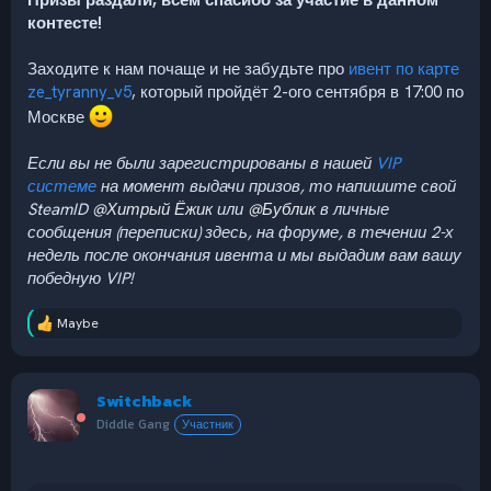
контесте!
Заходите к нам почаще и не забудьте про
ивент по карте
ze_tyranny_v5
, который пройдёт 2-ого сентября в 17:00 по
Москве
Если вы не были зарегистрированы в нашей
VIP
системе
на момент выдачи призов, то напишите свой
SteamID
@Хитрый Ёжик
или
@Бублик
в личные
сообщения (переписки) здесь, на форуме, в течении 2-х
недель после окончания ивента и мы выдадим вам вашу
победную VIP!
Maybe
Р
е
а
к
Switchback
ц
и
Diddle Gang
Участник
и
: