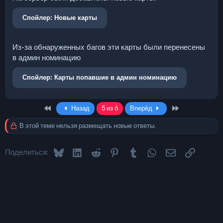
Спойлер:
Новые карты
Из-за обнаруженных багов эти карты были перенесены
в админ номинацию
Спойлер:
Карты попавшие в админ номинацию
First
Last
Назад
5 из 6
Вперёд
В этой теме нельзя размещать новые ответы.
Bluesky
LinkedIn
Reddit
Pinterest
Tumblr
WhatsApp
Электронная 
Ссылка
Поделиться: