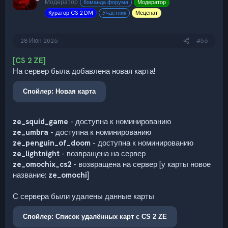
Модератор
Команда форума
Модератор
Куратор CS 2 DM
Участник
Меценат
28 Июн 2026
#56
[CS 2 ZE]
На сервер была добавлена новая карта!
Спойлер:
Новая карта
ze_squid_game
- доступна к номинированию
ze_umbra
- доступна к номинированию
ze_penguin_of_doom
- доступна к номинированию
ze_lightnight
- возвращена на сервер
ze_omochix_cs2
- возвращена на сервер [у карты новое
название:
ze_omochi
]
С сервера были удалены данные карты
Спойлер:
Список удалённых карт с CS 2 ZE