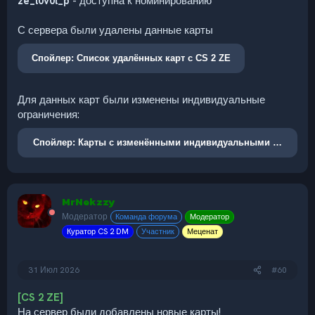
ze_l0v0l_p
- доступна к номинированию
С сервера были удалены данные карты
Спойлер:
Список удалённых карт с CS 2 ZE
Для данных карт были изменены индивидуальные
ограничения:
Спойлер:
Карты с изменёнными индивидуальными огранич
MrNekzzy
Модератор
Команда форума
Модератор
Куратор CS 2 DM
Участник
Меценат
31 Июл 2026
#60
[CS 2 ZE]
На сервер были добавлены новые карты!