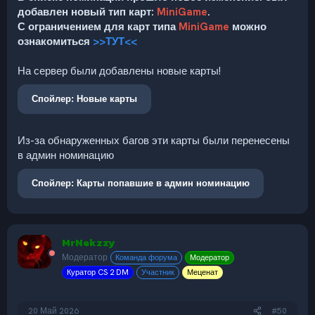
добавлен новый тип карт:
MiniGame
.
С ограничением для карт типа
MiniGame
можно
ознакомиться
>>ТУТ<<
На сервер были добавлены новые карты!
Спойлер:
Новые карты
Из-за обнаруженных багов эти карты были перенесены
в админ номинацию
Спойлер:
Карты попавшие в админ номинацию
MrNekzzy
Модератор
Команда форума
Модератор
Куратор CS 2 DM
Участник
Меценат
20 Май 2026
#50