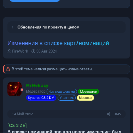
Обновления по проекту в целом
Изменения в списке карт/номинаций
А
Д
FireWork
30 Авг 2024
в
а
т
т
о
а
В этой теме нельзя размещать новые ответы.
р
н
т
а
е
ч
MrNekzzy
м
а
Модератор
Команда форума
Модератор
ы
л
Куратор CS 2 DM
Участник
Меценат
а
14 Май 2026
#49
[CS 2 ZE]
В списке номинаций прошло новое изменение: был