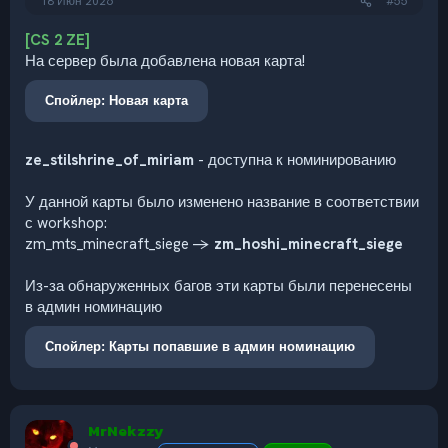
18 Июн 2026
#55
[CS 2 ZE]
На сервер была добавлена новая карта!
Спойлер:
Новая карта
ze_stilshrine_of_miriam
- доступна к номинированию
У данной карты было изменено название в соответствии
с workshop:
zm_mts_minecraft_siege ->
zm_hoshi_minecraft_siege
Из-за обнаруженных багов эти карты были перенесены
в админ номинацию
Спойлер:
Карты попавшие в админ номинацию
MrNekzzy