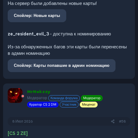
На сервер были добавлены новые карты!
Спойлер:
Новые карты
ze_resident_evil_3
- доступна к номинированию
Из-за обнаруженных багов эти карты были перенесены
в админ номинацию
Спойлер:
Карты попавшие в админ номинацию
MrNekzzy
Модератор
Команда форума
Модератор
Куратор CS 2 DM
Участник
Меценат
8 Июл 2026
#58
[CS 2 ZE]