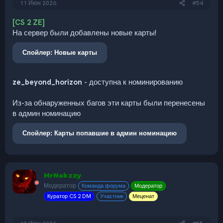
11 Июн 2026
#54
[CS 2 ZE]
На сервер были добавлены новые карты!
Спойлер:
Новые карты
ze_beyond_horizon
- доступна к номинированию
Из-за обнаруженных багов эти карты были перенесены
в админ номинацию
Спойлер:
Карты попавшие в админ номинацию
MrNekzzy
Модератор
Команда форума
Модератор
Куратор CS 2 DM
Участник
Меценат