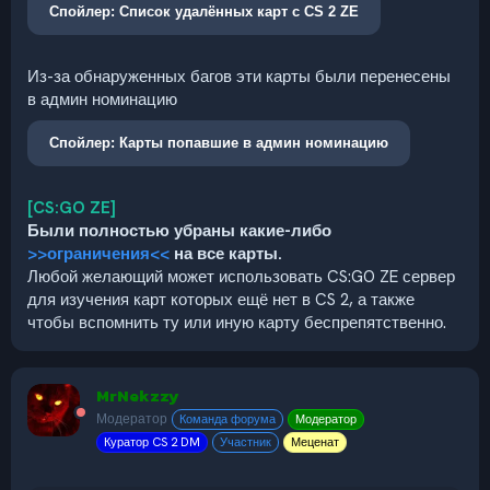
Спойлер:
Список удалённых карт с CS 2 ZE
Из-за обнаруженных багов эти карты были перенесены
в админ номинацию
Спойлер:
Карты попавшие в админ номинацию
[CS:GO ZE]
Были полностью убраны какие-либо
>>ограничения<<
на все карты.
Любой желающий может использовать CS:GO ZE сервер
для изучения карт которых ещё нет в CS 2, а также
чтобы вспомнить ту или иную карту беспрепятственно.
MrNekzzy
Модератор
Команда форума
Модератор
Куратор CS 2 DM
Участник
Меценат