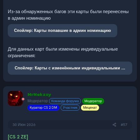
Из-за обнаруженных багов эти карты были перенесены
в админ номинацию
Спойлер:
Карты попавшие в админ номинацию
Для данных карт были изменены индивидуальные
ограничения:
Спойлер:
Карты с изменёнными индивидуальными огранич
MrNekzzy
Модератор
Команда форума
Модератор
Куратор CS 2 DM
Участник
Меценат
30 Июн 2026
#57
[CS 2 ZE]