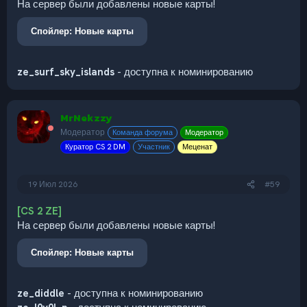
На сервер были добавлены новые карты!
Спойлер:
Новые карты
ze_surf_sky_islands
- доступна к номинированию
MrNekzzy
Модератор
Команда форума
Модератор
Куратор CS 2 DM
Участник
Меценат
19 Июл 2026
#59
[CS 2 ZE]
На сервер были добавлены новые карты!
Спойлер:
Новые карты
ze_diddle
- доступна к номинированию