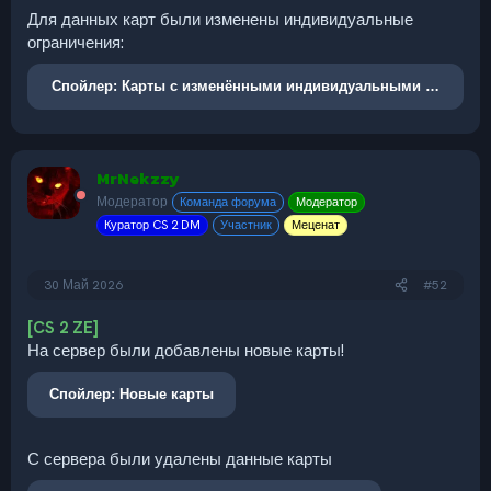
Для данных карт были изменены индивидуальные
ограничения:
Спойлер:
Карты с изменёнными индивидуальными огранич
MrNekzzy
Модератор
Команда форума
Модератор
Куратор CS 2 DM
Участник
Меценат
30 Май 2026
#52
[CS 2 ZE]
На сервер были добавлены новые карты!
Спойлер:
Новые карты
С сервера были удалены данные карты