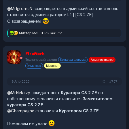
@MrIgromeN
возвращается в админский состав и вновь
становится администратором L1 | [CS 2 ZE]
C возвращением!
Мистер МАСТЕР
и
kurum1
Р
е
а
к
FireWork
ц
и
Технический админ
Команда форума
Администратор
и
Участник
Меценат
:
9 Апр 2025
#707
@MrNekzzy
покидает пост
Куратора CS 2 ZE
по
собственному желанию и становится
Заместителем
куратора CS 2 ZE
@Champagne
становится
Куратором CS 2 ZE
Пожелаем им удачи