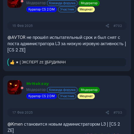
и
Модератор
Команда форума
Модератор
и
Куратор CS 2 DM
Участник
Меценат
:
15 Фев 2025
#702
@AVTOR
не прошёл испытательный срок и был снят с
поста администратора L3 за низкую игровую активность |
[CS 2 ZE]
★ [ ЭКСПЕРТ ZE ][БР]ДИМАН
Р
е
а
к
MrNekzzy
ц
и
Модератор
Команда форума
Модератор
и
Куратор CS 2 DM
Участник
Меценат
:
17 Фев 2025
#703
@Kmen
становится новым администратором L3 | [CS 2
ZE]