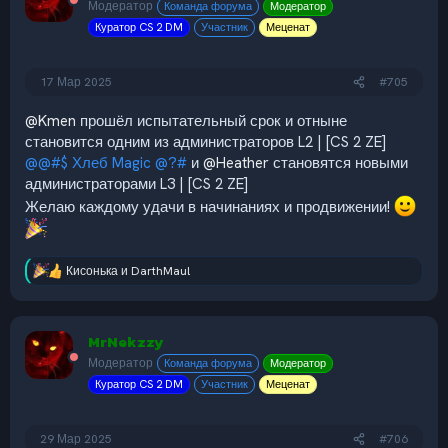
и
Модератор
Команда форума
Модератор
и
Куратор CS 2 DM
Участник
Меценат
:
17 Мар 2025
#705
@Kmen
прошёл испытательный срок и отныне
становится одним из администраторов L2 | [CS 2 ZE]
@@#$ Хлеб Magic @?#
и
@Heather
становятся новыми
администраторами L3 | [CS 2 ZE]
Желаю каждому удачи в начинаниях и продвижении!
Кисонька
и
DarthMaul
Р
е
а
к
MrNekzzy
ц
и
Модератор
Команда форума
Модератор
и
Куратор CS 2 DM
Участник
Меценат
:
29 Мар 2025
#706