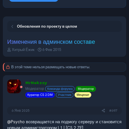
Обновления по проекту в целом
Изменения в админском составе
А
Д
Хитрый Ёжик
6 Фев 2015
в
а
т
т
о
а
В этой теме нельзя размещать новые ответы.
р
н
т
а
е
ч
MrNekzzy
м
а
Модератор
Команда форума
Модератор
ы
л
Куратор CS 2 DM
Участник
Меценат
а
6 Янв 2025
#697
@Psycho
возвращается на подмогу серверу и становится
новым администратором L1 | [CS 2 ZE]