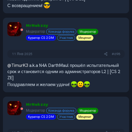
С возвращением!
MrNekzzy
Модератор
Команда форума
Модератор
Куратор CS 2 DM
Участник
Меценат
11 Янв 2025
#698
@TimurK3
a.k.a N4A DarthMaul прошёл испытательный
срок и становится одним из администраторов L2 | [CS 2
ZE]
Поздравляем и желаем удачи!
MrNekzzy
Модератор
Команда форума
Модератор
Куратор CS 2 DM
Участник
Меценат