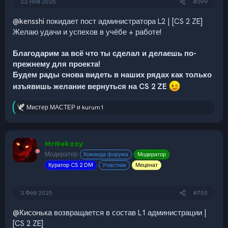
23 Янв 2025
#699
@kensshi
покидает пост администратора L2 | [CS 2 ZE]
Желаю удачи и успехов в учёбе + работе!
Благодарим за всё что ты сделал и делаешь по-
прежнему для проекта!
Будем рады снова видеть в наших рядах как только
изъявишь желание вернуться на CS 2 ZE
Мистер МАСТЕР
и
kurum1
Р
е
а
к
MrNekzzy
ц
и
Модератор
Команда форума
Модератор
и
Куратор CS 2 DM
Участник
Меценат
:
3 Фев 2025
#700
@Кисонька
возвращается в состав L1 администрации |
[CS 2 ZE]