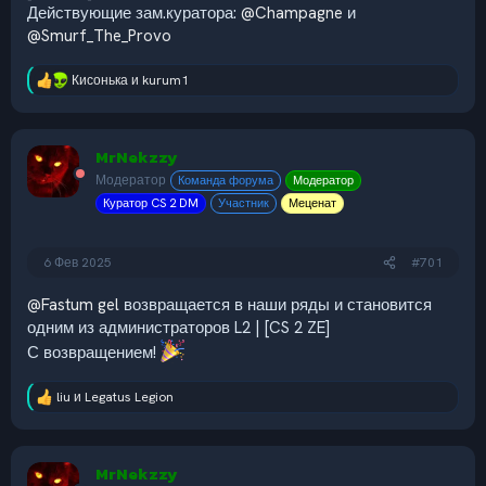
Действующие зам.куратора:
@Champagne
и
@Smurf_The_Provo
Кисонька
и
kurum1
Р
е
а
к
MrNekzzy
ц
и
Модератор
Команда форума
Модератор
и
Куратор CS 2 DM
Участник
Меценат
:
6 Фев 2025
#701
@Fastum gel
возвращается в наши ряды и становится
одним из администраторов L2 | [CS 2 ZE]
С возвращением!
liu
и
Legatus Legion
Р
е
а
к
MrNekzzy
ц