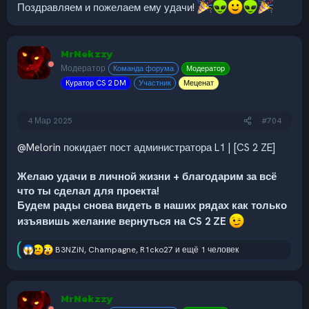
Поздравляем и пожелаем ему удачи!
MrNekzzy
Модератор
Команда форума
Модератор
Куратор CS 2 DM
Участник
Меценат
4 Мар 2025
#704
@Melorin
покидает пост администратора L1 | [CS 2 ZE]
Желаю удачи в личной жизни + благодарим за всё
что ты сделал для проекта!
Будем рады снова видеть в наших рядах как только
изъявишь желание вернуться на CS 2 ZE
B3NZiN
,
Champagne
,
R1cko27
и ещё 1 человек
Р
е
а
к
MrNekzzy
ц