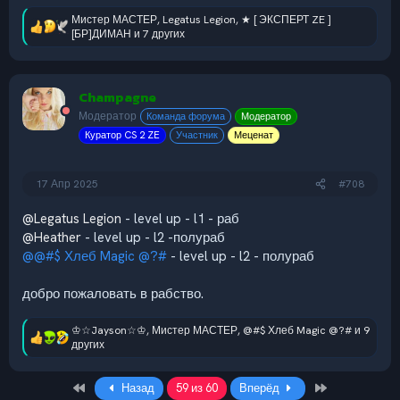
Мистер МАСТЕР
,
Legatus Legion
,
★ [ ЭКСПЕРТ ZE ]
Р
[БР]ДИМАН
и 7 других
е
а
к
ц
Champagne
и
Модератор
Команда форума
Модератор
и
:
Куратор CS 2 ZE
Участник
Меценат
17 Апр 2025
#708
@Legatus Legion
- level up - l1 - раб
@Heather
- level up - l2 -полураб
@@#$ Хлеб Magic @?#
- level up - l2 - полураб
добро пожаловать в рабство.
♔☆Jayson☆♔
,
Мистер МАСТЕР
,
@#$ Хлеб Magic @?#
и 9
Р
других
е
а
к
First
Last
Назад
59 из 60
Вперёд