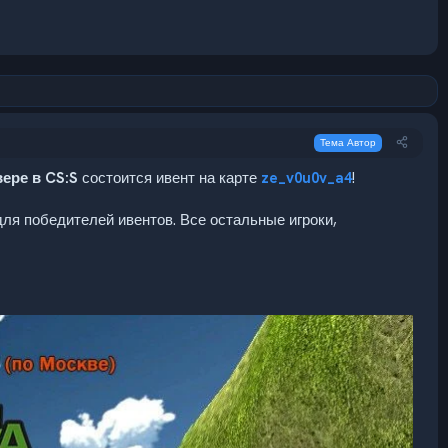
Тема Автор
ере в CS:S
состоится ивент на карте
ze_v0u0v_a4
!
для победителей ивентов. Все остальные игроки,