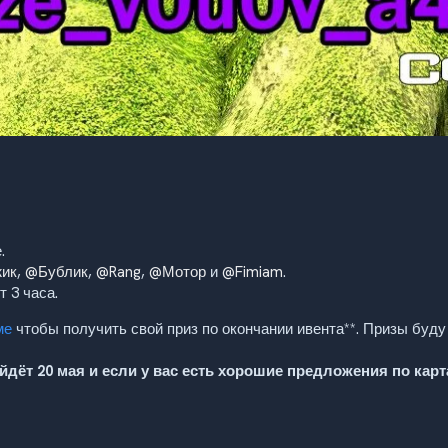
.
ик
,
@Бублик
,
@Rang
,
@Мотор
и
@Fimiam
.
 3 часа.
ме
чтобы получить свой приз по окончании ивента**. Призы буду
дёт 20 мая и если у вас есть хорошие предложения по карт