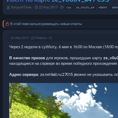
А
Д
Т
Хитрый Ёжик
22 Апр 2017
css
ze_v0u0v_a4
ивент
иве
в
а
е
т
т
г
о
а
и
В этой теме нельзя размещать новые ответы.
р
н
т
а
е
ч
22 Апр 2017
Ответы: 12
м
а
ы
л
Через 2 недели в субботу, 6 мая в 16:00 по Москве (18:00 
а
В качестве призов
для игроков, прошедших карту
ze_v0u
находящиеся на сервере во время победного прохождения к
Адрес сервера:
ze.net4all.ru:27015
(можно не указывать п