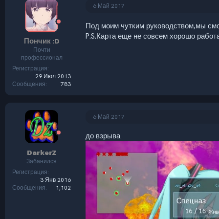
ц
6 Май 2017
и
и
Под моим чутким руководством,мы смо
:
P.S.Карта еще не совсем хорошо работа
Пончик :D
Почти
профессионал
Регистрация
29 Июл 2013
Сообщения
783
6 Май 2017
до взрыва
DarkerZ
Забанился
Регистрация
3 Янв 2016
Сообщения
1,102