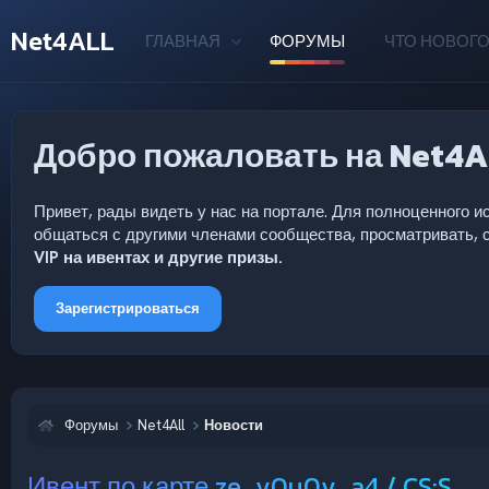
Net4ALL
ГЛАВНАЯ
ФОРУМЫ
ЧТО НОВОГО
Добро пожаловать на Net4A
Привет, рады видеть у нас на портале. Для полноценного
общаться с другими членами сообщества, просматривать, с
VIP на ивентах и другие призы.
Зарегистрироваться
Форумы
Net4All
Новости
Ивент по карте ze_v0u0v_a4 / CS:S