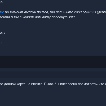
а.
еме
на момент выдачи призов, то напишите свой SteamID
@Хит
ивента и мы выдадим вам вашу победную VIP!
ssia
13
о данной карте на ивенте. Было-бы интересно посмотреть, что 