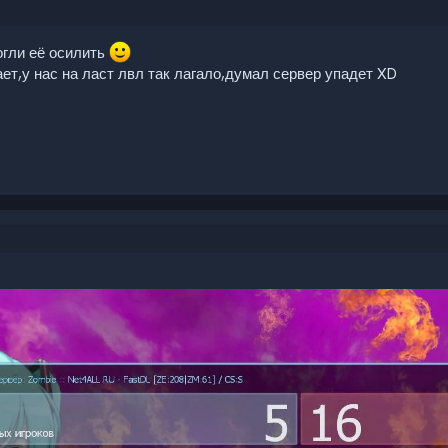
гли её осилить
ет,у нас на ласт лвл так лагало,думал сервер упадет XD