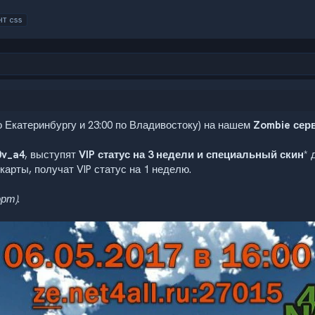
нт css
по Екатеринбургу и 23:00 по Владивостоку) на нашем
Zombie серв
0v_a4
, выступят
VIP статус на 3 недели и специальный скин
* 
арты, получат VIP статус на 1 неделю.
орт)
.