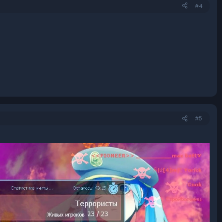
#4
#5