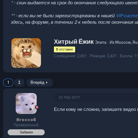
* - скин выдается на срок до окончания следующего ивент
** - если вы не были зарегистрированы в нашей
VIP сист
здесь, на форуме, в течении 2-х недель после окончания 
А
Хитрый Ёжик
Элита
·
Из
Moscow, Ru
в
В отставке
т
Сообщения
2,601
Реакции
3,431
Баллы
1
о
р
1
2
Вперёд
22 Апр 2017
Если кому не сложно, запишите видео п
Broccoli
Проверенный
Забанен