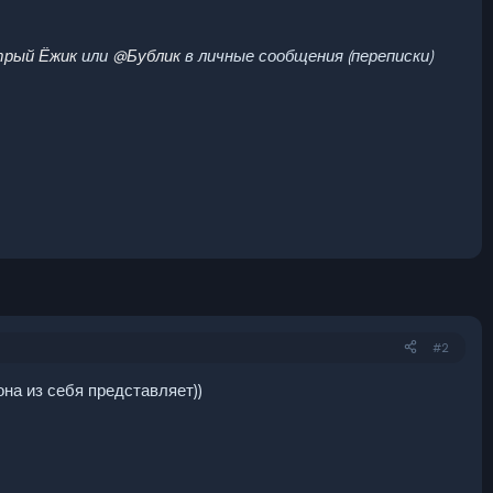
рый Ёжик
или
@Бублик
в личные сообщения (переписки)
#2
она из себя представляет))