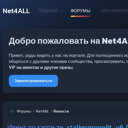
Net4ALL
ГЛАВНАЯ
ФОРУМЫ
ЧТО НОВОГО
Добро пожаловать на Net4A
Привет, рады видеть у нас на портале. Для полноценного
общаться с другими членами сообщества, просматривать, с
VIP на ивентах и другие призы.
Зарегистрироваться
Форумы
Net4All
Новости
Ивент по карте ze_stalkermonolit_v6 /