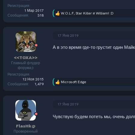
Регистрация
1 Мар 2017
W.O.L.F
,
Star Killer
и
William! :D
Р
Сообщения
318
е
а
к
ц
17 Янв 2019
и
и
А в это время где-то грустит один Майк..
:
<<TOXA>>
Главный флудер
форума;)
Регистрация
12 Ноя 2015
Microsoft Edge
Р
Сообщения
1,479
е
а
к
ц
17 Янв 2019
и
и
Чувствую будем потеть мы, очень дол
:
FlasHk@
Проверенный