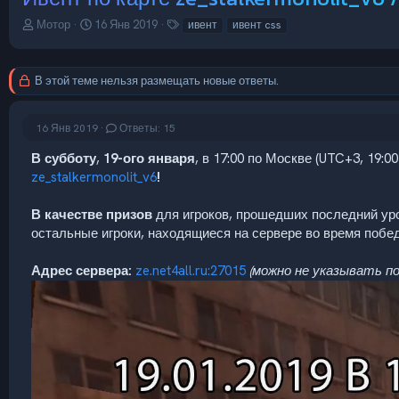
А
Д
Т
Мотор
16 Янв 2019
ивент
ивент css
в
а
е
т
т
г
о
а
и
В этой теме нельзя размещать новые ответы.
р
н
т
а
е
ч
16 Янв 2019
Ответы: 15
м
а
ы
л
В субботу
,
19-ого января
, в 17:00 по Москве (UTC+3, 19:
а
ze_stalkermonolit_v6
!
В качестве призов
для игроков, прошедших последний ур
остальные игроки, находящиеся на сервере во время побед
Адрес сервера:
ze.net4all.ru:27015
(можно не указывать п