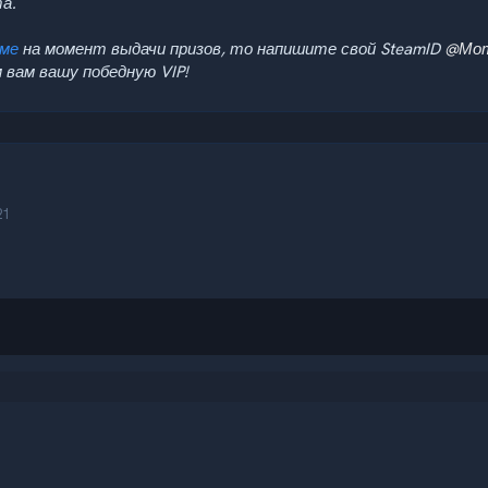
а.
еме
на момент выдачи призов, то напишите свой SteamID
@Мо
 вам вашу победную VIP!
21