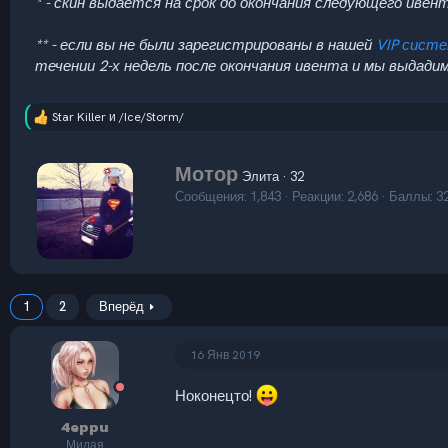
* - скин выдается на срок до окончания следующего ивент
** - если вы не были зарегистрированы в нашей
VIP сист
течении 2-х недель после окончания ивента и мы выдадим
Star Killer
и
/Ice/Storm/
Р
е
а
А
Мотор
к
Элита
·
32
в
ц
Сообщения
1,843
Реакции
2,686
Баллы
3
т
и
и
о
:
р
1
2
Вперёд
16 Янв 2019
Ноконецто!
4eppu
Милая