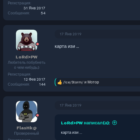
Регистрация
31 Янв 2017
Сообщения
54
17 Янв 2019
карта изи ...
LoRd>PW
Любитель побубнеть
о чем нибудь;)
Регистрация
12 Фев 2017
/Ice/Storm/
и
Мотор
Р
Сообщения
144
е
а
к
ц
17 Янв 2019
и
и
:
LoRd>PW написал(а):
FlasHk@
карта изи ...
Проверенный