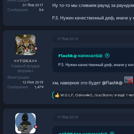
Регистрация
Ну то-то мы сливаем раунд за раундом.
31 Янв 2017
Сообщения
54
P.S. Нужен качественный деф, иначе у 
17 Янв 2019
Flashk@ написал(а):
<<TOXA>>
P.S. Нужен качественный деф, иначе у ко
Главный флудер
форума;)
Регистрация
12 Ноя 2015
хм, наверное это будет
@Flashk@
Сообщения
1,479
W.O.L.F
,
Odino4kO
,
/Ice/Storm/
и ещё 1 че
Р
е
а
к
ц
17 Янв 2019
и
и
:
<<TOXA>> написал(а):