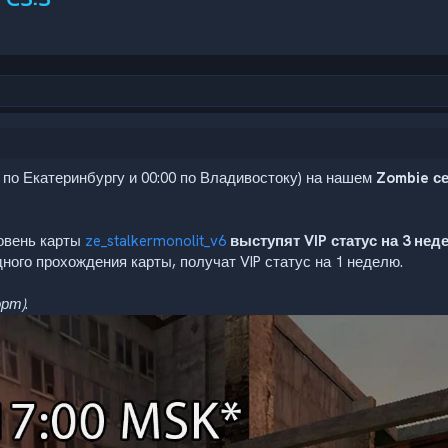
00 по Екатеринбургу и 00:00 по Владивостоку) на нашем
Zombie се
овень карты
ze_stalkermonolit_v6
выступят
VIP статус на 3 не
ного прохождения карты, получат VIP статус на 1 неделю.
орт)
.