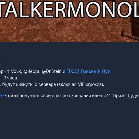
.
pirit_VoLk
,
@4eppu
@Dr.Stein
и
[TCC] Грязный Луи
 3 часa.
будут кикнуты с сервера (включая VIP игроков).
ме
чтобы получить свой приз по окончании ивента**. Призы буду