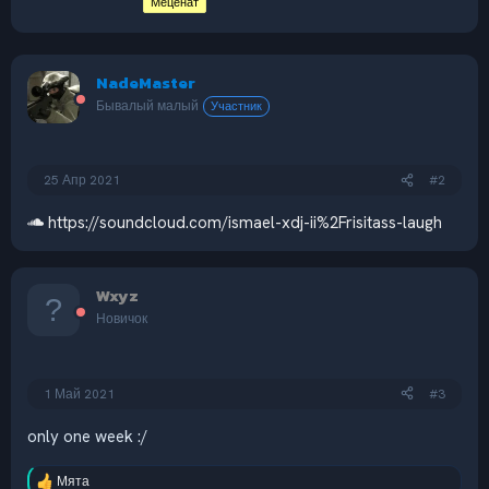
Меценат
NadeMaster
Бывалый малый
Участник
25 Апр 2021
#2
https://soundcloud.com/ismael-xdj-ii%2Frisitass-laugh
Wxyz
Новичок
1 Май 2021
#3
only one week :/
Мята
Р