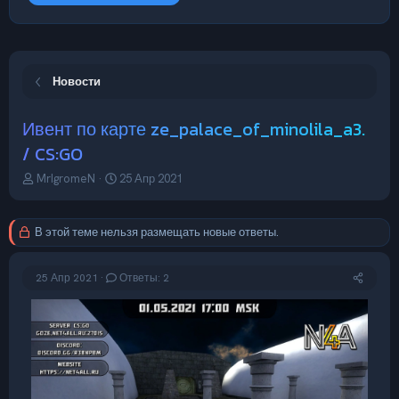
Новости
Ивент по карте ze_palace_of_minolila_a3.
/ CS:GO
А
Д
MrIgromeN
25 Апр 2021
в
а
т
т
о
а
В этой теме нельзя размещать новые ответы.
р
н
т
а
е
ч
25 Апр 2021
Ответы: 2
м
а
ы
л
а