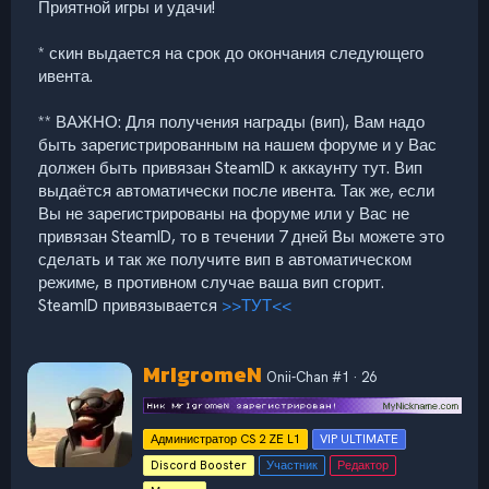
Приятной игры и удачи!
* скин выдается на срок до окончания следующего
ивента.
** ВАЖНО: Для получения награды (вип), Вам надо
быть зарегистрированным на нашем форуме и у Вас
должен быть привязан SteamID к аккаунту тут. Вип
выдаётся автоматически после ивента. Так же, если
Вы не зарегистрированы на форуме или у Вас не
привязан SteamID, то в течении 7 дней Вы можете это
сделать и так же получите вип в автоматическом
режиме, в противном случае ваша вип сгорит.
SteamID привязывается
>>ТУТ<<
А
MrIgromeN
Onii-Chan #1
·
26
в
т
о
Администратор CS 2 ZE L1
VIP ULTIMATE
р
Discord Booster
Участник
Редактор