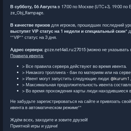
В субботу, 06 Августа
в 17:00 по Москве (UTC+3, 19:00 по
ze_Obj_Rampage.
В качестве призов
для игроков, прошедших последний ур
выступят VIP статус на 1 недели и специальный скин*
д
**VIP** статус на 3 дня.
Адрес сервера:
goze.net4all.ru:27015 (можно не указывать 
Правила ивента:
> Все правила сервера действуют во время ивента.
> Никакого троллинга - бан по материям или на серве
> Ивент могут запустить следующие люди:
@kurum1
> Максимальная продолжительность ивента составля
> Во время прохождения карты люди находившиеся в 
Не забудьте зарегистрироваться на сайте и привязать сво
ивента в автоматическом режиме**
Ждём всех, заходите и зовите друзей!
Приятной игры и удачи!