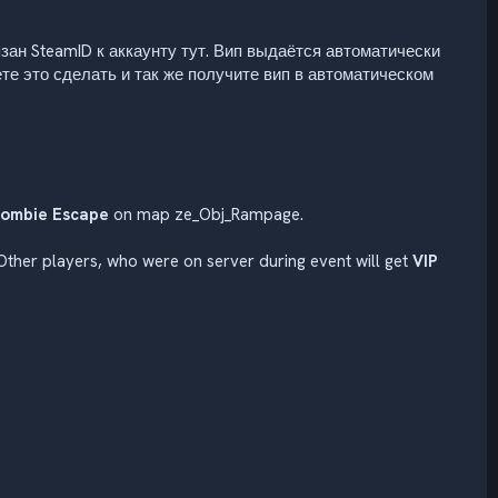
ан SteamID к аккаунту тут. Вип выдаётся автоматически
ете это сделать и так же получите вип в автоматическом
ombie Escape
on map ze_Obj_Rampage.
 Other players, who were on server during event will get
VIP