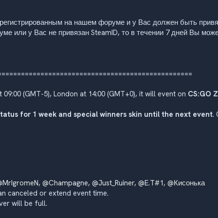
арегистрированным на нашем форуме и у Вас должен быть привяз
уме или у Вас не привязан SteamID, то в течении 7 дней Вы мож
==================================================
 09:00 (GMT-5), London at 14:00 (GMT+0), it will event on
CS:GO Z
status for 1 week and special winners skin until the next event
.
@MrIgromeN
,
@Champagne
,
@Just_Ruiner
,
@E.T#1
,
@Кисонька
an canceled or extend event time.
r will be full.