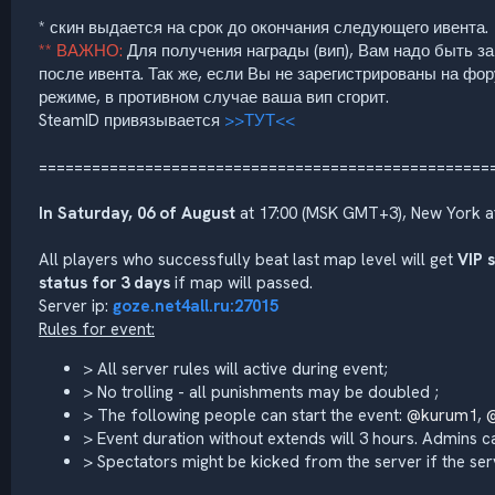
* скин выдается на срок до окончания следующего ивента.
** ВАЖНО:
Для получения награды (вип), Вам надо быть з
после ивента. Так же, если Вы не зарегистрированы на фор
режиме, в противном случае ваша вип сгорит.
SteamID привязывается
>>ТУТ<<
===================================================
In Saturday, 06 of August
at 17:00 (MSK GMT+3), New York at
All players who successfully beat last map level will get
VIP 
status for 3 days
if map will passed.
Server ip:
goze.net4all.ru:27015
Rules for event:
> All server rules will active during event;
> No trolling - all punishments may be doubled ;
> The following people can start the event:
@kurum1
,
> Event duration without extends will 3 hours. Admins c
> Spectators might be kicked from the server if the serve