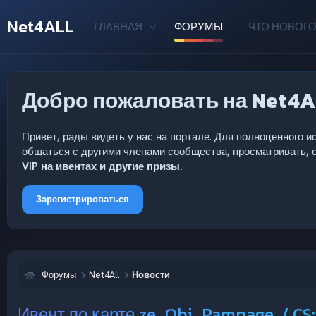
Net4ALL
ГЛАВНАЯ
ФОРУМЫ
ЧТО НОВОГО
Добро пожаловать на Net4A
Привет, рады видеть у нас на портале. Для полноценного
общаться с другими членами сообщества, просматривать, с
VIP на ивентах и другие призы.
Зарегистрироваться
Форумы
Net4All
Новости
Ивент по карте ze_Obj_Rampage. / CS