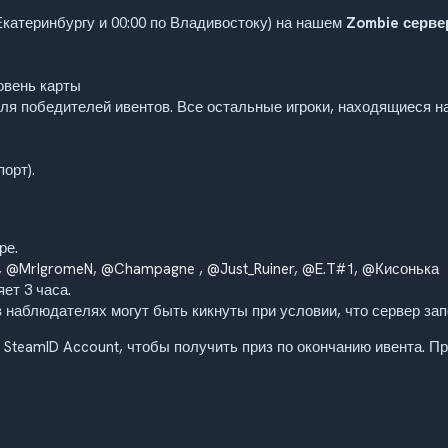
 Екатеринбургу и 00:00 по Владивостоку) на нашем
Zombie серве
овень карты
ля победителей ивентов. Все остальные игроки, находящиеся на
порт).
ре.
,
@MrIgromeN
,
@Champagne
,
@Just_Ruiner
,
@E.T#1
,
@Кисонька
ет 3 часа.
наблюдателях могут быть кикнуты при условии, что сервер зап
й SteamID Account, чтобы получить приз по окончанию ивента. П