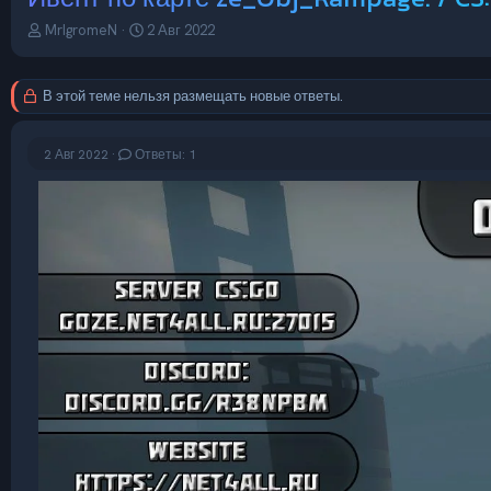
А
Д
MrIgromeN
2 Авг 2022
в
а
т
т
о
а
В этой теме нельзя размещать новые ответы.
р
н
т
а
е
ч
2 Авг 2022
Ответы: 1
м
а
ы
л
а