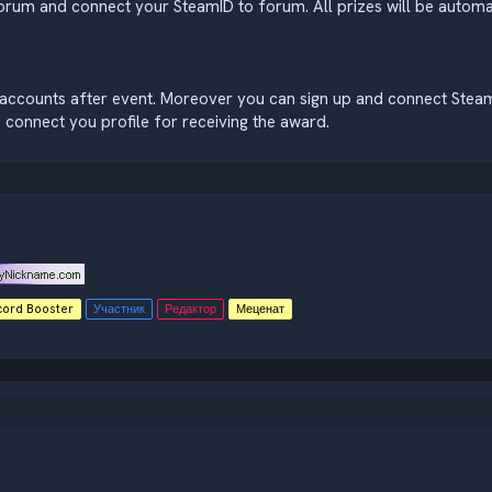
orum and connect your SteamID to forum. All prizes will be automati
d accounts after event. Moreover you can sign up and connect Steam
o connect you profile for receiving the award.
cord Booster
Участник
Редактор
Меценат