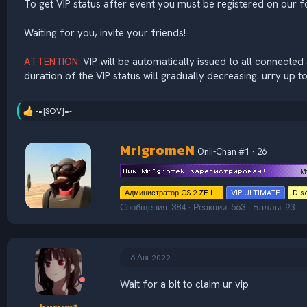
To get VIP status after event you must be registered on our f
Waiting for you, invite your friends!
ATTENTION:
VIP will be automatically issued to all connecte
duration of the VIP status will gradually decreasing. urry up t
-=[SOV]=-
Р
е
а
А
MrIgromeN
к
Onii-Chan #1
·
26
в
ц
т
и
и
о
:
Администратор CS 2 ZE L1
VIP ULTIMATE
Dis
р
Сообщения
384
Реакции
563
Баллы
93
6 Авг 2022
Wait for a bit to claim ur vip