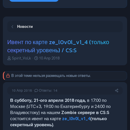
Новости
Ивент по карте ze_l0v0l_v1_4 (только
секретный уровень) / CS:S
А
Д
Spirit_VoLk
10 Апр 2018
в
а
т
т
о
а
В этой теме нельзя размещать новые ответы.
р
н
т
а
е
ч
10 Апр 2018
Ответы: 14
м
а
ы
л
В субботу, 21-ого апреля 2018 года,
в 17:00 по
а
Москве (UTC+3, 19:00 по Екатеринбургу и 24:00 по
Владивостоку) на нашем
Zombie сервере в CS:S
состоится ивент на карте
ze_l0v0l_v1_4
(только
секретный уровень)
.