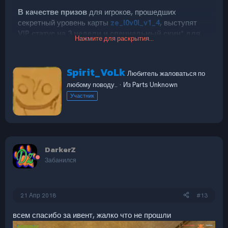
В качестве призов
для игроков, прошедших
секретный уровень карты
ze_l0v0l_v1_4
, выступят
VIP статус на 3 недели и специальный скин* для
Нажмите для раскрытия...
победителей ивентов
. Все остальные игроки,
находящиеся на сервере во время победного
прохождения карты, получат VIP статус на 1 неделю.
А
Spirit_VoLk
Любитель жаловаться по
в
любому поводу..
·
Из
Parts Unknown
Адрес сервера:
ze.net4all.ru:27015
(можно не
т
о
Участник
указывать порт)
.
р
DarkerZ
Забанился
21 Апр 2018
#13
всем спасибо за ивент, жалко что не прошли