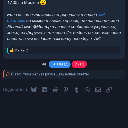
17:00 по Москве
Мотор
Р
е
Если вы не были зарегистрированы в нашей
VIP
а
системе
на момент выдачи призов, то напишите свой
к
SteamID мне
@Мотор
в личные сообщения (переписки)
ц
и
здесь, на форуме, в течении 2-х недель после окончания
и
ивента и мы выдадим вам вашу победную VIP!
:
DarkerZ
Р
е
а
First
Назад
2 из 2
к
ц
В этой теме нельзя размещать новые ответы.
и
и
:
Bluesky
LinkedIn
Reddit
Pinterest
Tumblr
WhatsApp
Электронная 
Ссылка
Поделиться: