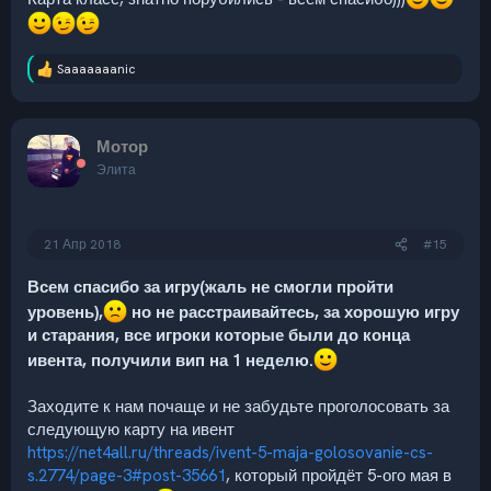
Следующий ивент на нашем Zombie сервере в
CS:S пройдёт 5-ого мая и
если у вас есть хорошие
предложения по картам, то обязательно напишите
Saaaaaaanic
их в
этой теме
!
Р
е
а
Ждём всех, заходите и зовите друзей!
к
Мотор
Приятной игры и удачи!
ц
и
Элита
и
:
Спойлер:
Специальный скин для победителей ивентов
21 Апр 2018
#15
* - скин выдается на срок до окончания следующего
Всем спасибо за игру(жаль не смогли пройти
ивента.
уровень),
но не расстраивайтесь, за хорошую игру
и старания, все игроки которые были до конца
** - если вы не были зарегистрированы в нашей
VIP
ивента, получили вип на 1 неделю.
системе
на момент выдачи призов, то напишите
свой SteamID
@Мотор
в личные сообщения
Заходите к нам почаще и не забудьте проголосовать за
(переписки) здесь, на форуме, в течении 2-х недель
следующую карту на ивент
после окончания ивента и мы выдадим вам вашу
https://net4all.ru/threads/ivent-5-maja-golosovanie-cs-
победную VIP!
s.2774/page-3#post-35661
, который пройдёт 5-ого мая в