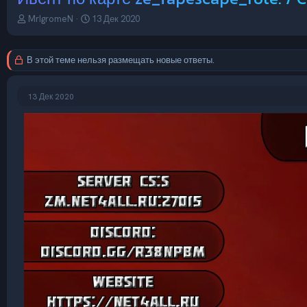
А
Д
MrIgromeN
13 Дек 2020
в
а
т
т
о
а
В этой теме нельзя размещать новые ответы.
р
н
т
а
е
ч
13 Дек 2020
м
а
ы
л
а