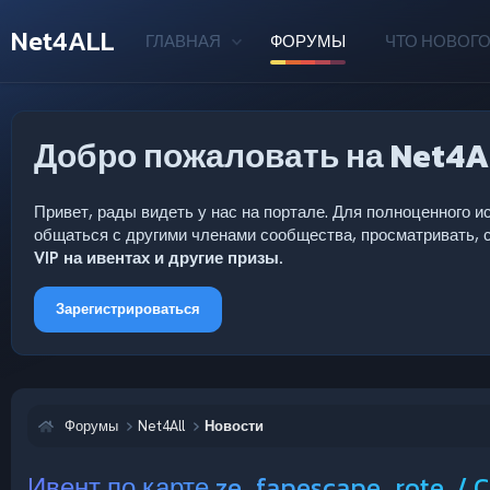
Net4ALL
ГЛАВНАЯ
ФОРУМЫ
ЧТО НОВОГО
Добро пожаловать на Net4A
Привет, рады видеть у нас на портале. Для полноценного
общаться с другими членами сообщества, просматривать, с
VIP на ивентах и другие призы.
Зарегистрироваться
Форумы
Net4All
Новости
Ивент по карте ze_fapescape_rote. / C