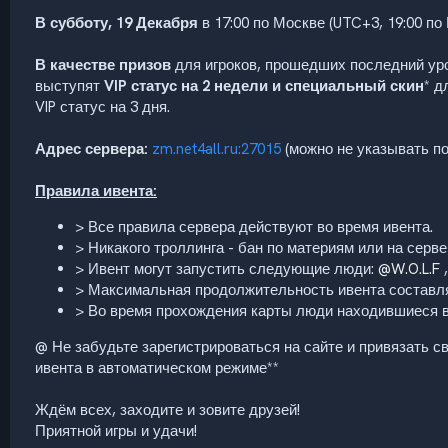
В субботу, 19 Декабря
в 17:00 по Москве (UTC+3, 19:00 по
В качестве призов
для игроков, прошедших последний ур
выступят
VIP статус на 2 недели и специальный скин
* д
VIP статус на 3 дня.
Адрес сервера:
zm.net4all.ru:27015
(можно не указывать по
Правила ивента:
> Все правила сервера действуют во время ивента.
> Никакого троллинга - бан по материям или на серве
> Ивент могут запустить следующие люди:
@W.O.L.F
> Максимальная продолжительность ивента составля
> Во время прохождения карты люди находившиеся в 
@ Не забудьте зарегистрироваться на сайте и привязать с
ивента в автоматическом режиме**
Ждём всех, заходите и зовите друзей!
Приятной игры и удачи!