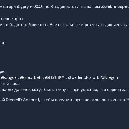
 Екатеринбургу и 00:00 по Владивостоку) на нашем
Zombie серве
овень карты
ля победителей ивентов. Все остальные игроки, находящиеся на
рт).
ре.
,
@dugos
,
@max_bett
,
@ПУШКА
, @pe4enbko_off,
@Kregon
ет 3 часа.
наблюдателях могут быть кикнуты при условии, что сервер зап
вой SteamID Account, чтобы получить приз по окончанию ивента*