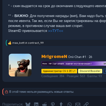
* - скин выдается на срок до окончания следующего ивента
** -
ВАЖНО
: Для получения награды (вип), Вам надо быть
после ивента. Так же, если Вы не зарегистрированы на фор
режиме, в противном случае ваша вип сгорит.
SteamID привязывается
>>ТУТ<<
max_bett
и
contract_99
Р
е
а
А
MrIgromeN
к
Onii-Chan #1
·
26
в
ц
т
и
и
о
:
Администратор CS 2 ZE L1
Discord Booster
р
Сообщения
384
Реакции
563
Баллы
93
В этой теме нельзя размещать новые ответы.
Bluesky
LinkedIn
Reddit
Pinterest
Tumblr
WhatsApp
Электронная по
Ссылка
Поделиться: