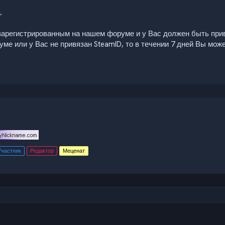
.
 зарегистрированным на нашем форуме и у Вас должен быть прив
уме или у Вас не привязан SteamID, то в течении 7 дней Вы мож
Участник
Редактор
Меценат
чта