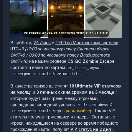
В субботу,
24 Июня
в
17:00 по Московскому времени
UTC+3
(19:00 по часовому поясу Екатеринбурга
GMT+5 / 00:00 по часовому поясу Владивостока
GMT+10)
на нашем сервере
CS:GO Zombie Escape
состоится ивент по картам:
ze_frozen_abyss, 
ze_serpentis_temple & ze_no_title.
В качестве призов выступят
10 Ultimate VIP статусов
на месяц
*
и
3 личных скина сроком на 3 месяца
**
,
которые будут разыграны между игроками,
прошедших последний уровень
ze_frozen_abyss & 
через
рандомайзер
. Так же VIP
ze_serpentis_temple
статусы получат тригерщики и лидеры. Остальные
игроки, находящиеся на сервере во время победного
прохождения карты, получат
VIP статус на 2 дня
*
.