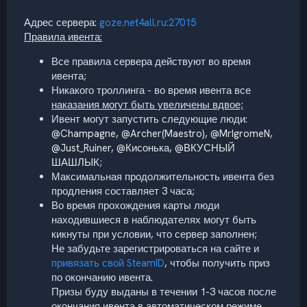
Адрес сервера:
goze.net4all.ru:27015
Правила ивента:
Все правила сервера действуют во время
ивента;
Никакого троллинга - во время ивента все
наказания могут быть увеличены вдвое;
Ивент могут запустить следующие люди:
@Champagne
,
@Archer(Maestro)
,
@MrIgromeN
,
@Just_Ruiner
,
@Кисонька
,
@ВКУСНЫЙ
ШАШЛЫК
;
Максимальная продолжительность ивента без
продления составляет 3 часа;
Во время прохождения карты люди
находившиеся в наблюдателях могут быть
кикнуты при условии, что сервер заполнен;
Не забудьте зарегистрироваться на сайте и
привязать свой SteamID
, чтобы получить приз
по окончанию ивента.
Призы буду выданы в течении 1-3 часов после
окончания ивента в автоматическом режиме.