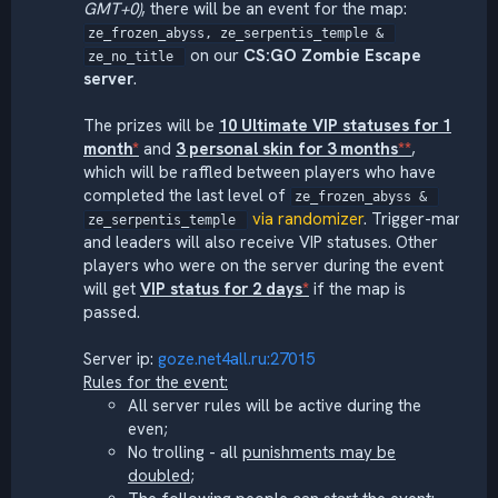
GMT+0)
, there will be an event for the map:
ze_frozen_abyss, ze_serpentis_temple & 
on our
CS:GO Zombie Escape
ze_no_title 
server
.
The prizes will be
10 Ultimate VIP statuses for 1
month
*
and
3 personal skin for 3 months
**
,
which will be raffled between players who have
completed the last level of
ze_frozen_abyss & 
via randomizer
. Trigger-man
ze_serpentis_temple 
and leaders will also receive VIP statuses. Other
players who were on the server during the event
will get
VIP status for 2 days
*
if the map is
passed.
Server ip:
goze.net4all.ru:27015
Rules for the event:
All server rules will be active during the
even;
No trolling - all
punishments may be
doubled
;