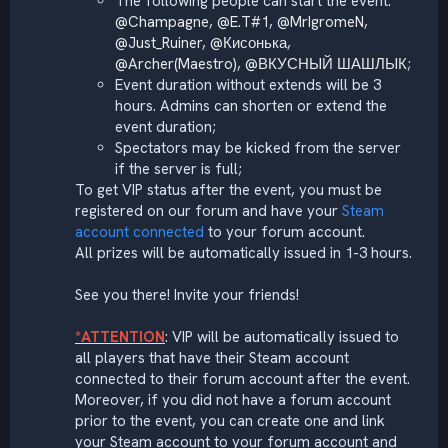
The following people can start the event:
@Champagne
,
@E.T#1
,
@MrIgromeN
,
@Just_Ruiner
,
@Кисонька
,
@Archer(Maestro)
,
@ВКУСНЫЙ ШАШЛЫК
;
Event duration without extends will be 3
hours. Admins can shorten or extend the
event duration;
Spectators may be kicked from the server
if the server is full;
To get VIP status after the event, you must be
registered on our forum and have your
Steam
account connected
to your forum account.
All prizes will be automatically issued in 1-3 hours.
See you there! Invite your friends!
*ATTENTION
: VIP will be automatically issued to
all players that have their Steam account
connected to their forum account after the event.
Moreover, if you did not have a forum account
prior to the event, you can create one and link
your Steam account to your forum account and