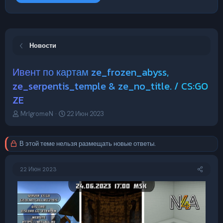
Новости
Ивент по картам ze_frozen_abyss,
ze_serpentis_temple & ze_no_title. / CS:GO
ZE
А
Д
MrIgromeN
22 Июн 2023
в
а
т
т
о
а
В этой теме нельзя размещать новые ответы.
р
н
т
а
е
ч
22 Июн 2023
м
а
ы
л
а