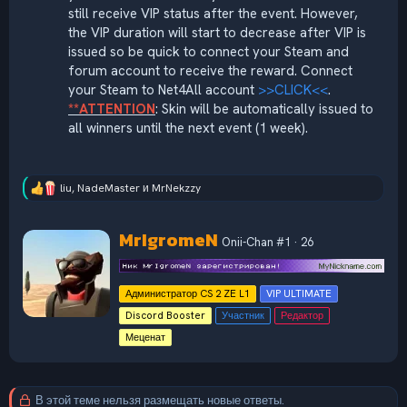
still receive VIP status after the event. However,
the VIP duration will start to decrease after VIP is
issued so be quick to connect your Steam and
forum account to receive the reward. Connect
your Steam to Net4All account
>>CLICK<<
.
**ATTENTION
: Skin will be automatically issued to
all winners until the next event (1 week).
liu
,
NadeMaster
и
MrNekzzy
Р
е
а
А
MrIgromeN
к
Onii-Chan #1
·
26
в
ц
т
и
и
о
Администратор CS 2 ZE L1
VIP ULTIMATE
:
р
Discord Booster
Участник
Редактор
Меценат
В этой теме нельзя размещать новые ответы.