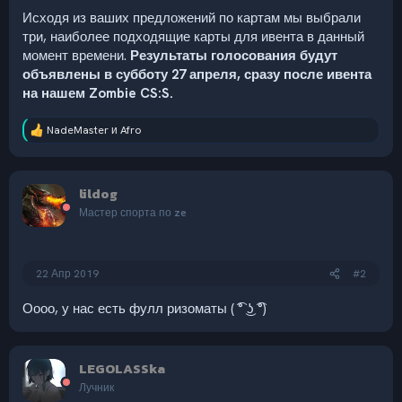
Исходя из ваших предложений по картам мы выбрали
три, наиболее подходящие карты для ивента в данный
момент времени.
Результаты голосования будут
объявлены в субботу 27 апреля, сразу после ивента
на нашем Zombie CS:S.
NadeMaster
и
Afro
Р
е
а
к
lildog
ц
и
Мастер спорта по ze
и
:
22 Апр 2019
#2
Оооо, у нас есть фулл ризоматы ( ͡° ͜ʖ ͡°)
LEGOLASSka
Лучник