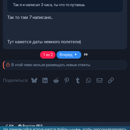
Так я и написал 3 часа, ты что то путаешь
Так то там 7 написано..
Тут кажется даты немного полетели)
Last
1 из 2
Вперёд
В этой теме нельзя размещать новые ответы.
Bluesky
LinkedIn
Reddit
Pinterest
Tumblr
WhatsApp
Электронная 
Ссылка
Поделиться:
Alt
Russian (RU)
На данном сайте используются файлы cookie, чтобы персонализировать