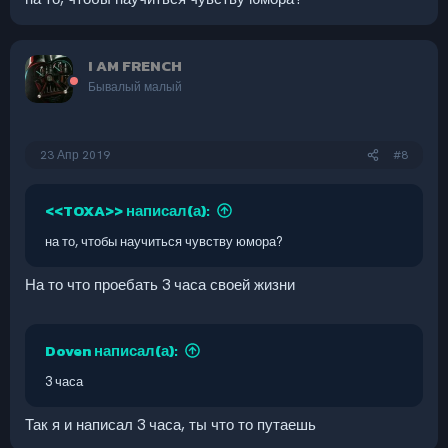
I AM FRENCH
Бывалый малый
23 Апр 2019
#8
<<TOXA>> написал(а):
на то, чтобы научиться чувству юмора?
На то что проебать 3 часа своей жизни
Doven написал(а):
3 часа
Так я и написал 3 часа, ты что то путаешь