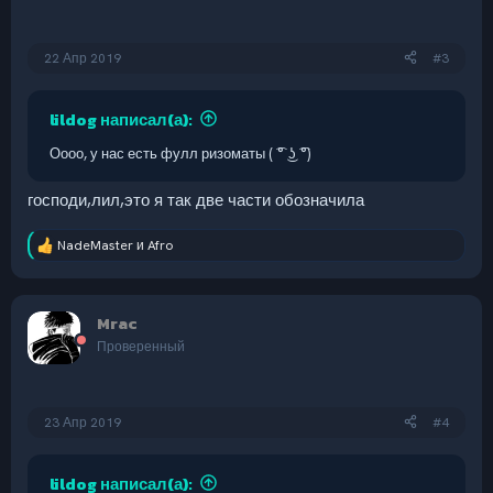
22 Апр 2019
#3
lildog написал(а):
Оооо, у нас есть фулл ризоматы ( ͡° ͜ʖ ͡°)
господи,лил,это я так две части обозначила
NadeMaster
и
Afro
Р
е
а
к
Mrac
ц
и
Проверенный
и
:
23 Апр 2019
#4
lildog написал(а):