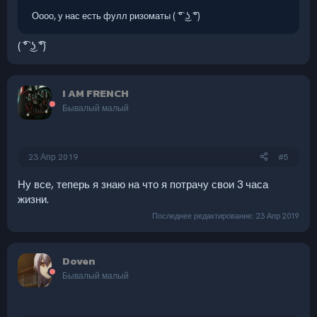
Оооо, у нас есть фулл ризоматы ( ͡° ͜ʖ ͡°)
( ͡° ͜ʖ ͡°)
I AM FRENCH
Бывалый малый
23 Апр 2019
#5
Ну все, теперь я знаю на что я потрачу свои 3 часа
жизни.
Последнее редактирование:
23 Апр 2019
Doven
Бывалый малый