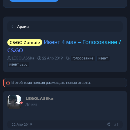
Архив
Ивент 4 мая - Голосование /
CS:GO Zombie
CS:GO
А
Д
Т
LEGOLASSka
22 Апр 2019
голосование
ивент
в
а
е
ивент csgo
т
т
г
о
а
и
р
н
В этой теме нельзя размещать новые ответы.
т
а
е
ч
м
а
LEGOLASSka
ы
л
Лучник
а
22 Апр 2019
#1