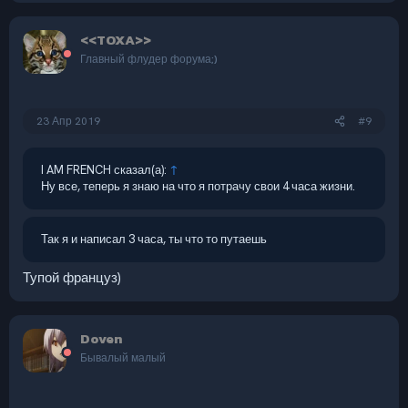
<<TOXA>>
Главный флудер форума;)
23 Апр 2019
#9
I AM FRENCH сказал(а):
↑
Ну все, теперь я знаю на что я потрачу свои 4 часа жизни.
Так я и написал 3 часа, ты что то путаешь
Тупой француз)
Doven
Бывалый малый