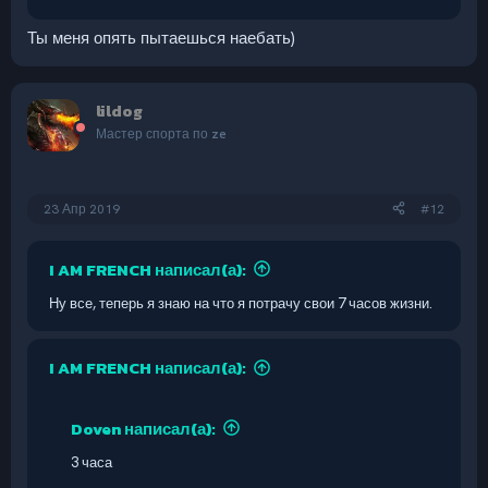
Ты меня опять пытаешься наебать)
lildog
Мастер спорта по ze
23 Апр 2019
#12
I AM FRENCH написал(а):
Ну все, теперь я знаю на что я потрачу свои 7 часов жизни.
I AM FRENCH написал(а):
Doven написал(а):
3 часа