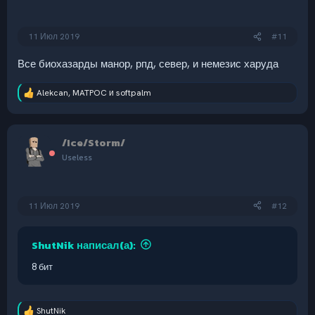
11 Июл 2019
#11
Все биохазарды манор, рпд, север, и немезис харуда
Alekcan
,
MATPOC
и
softpalm
Р
е
а
к
/Ice/Storm/
ц
и
Useless
и
:
11 Июл 2019
#12
ShutNik написал(а):
8 бит
ShutNik