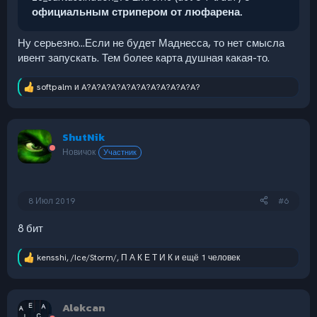
официальным стрипером от люфарена.
Ну серьезно...Если не будет Маднесса, то нет смысла
ивент запускать. Тем более карта душная какая-то.
softpalm
и
A?A?A?A?A?A?A?A?A?A?A?A?
Р
е
а
к
ShutNik
ц
и
Новичок
Участник
и
:
8 Июл 2019
#6
8 бит
kensshi
,
/Ice/Storm/
,
П А К Е Т И К
и ещё 1 человек
Р
е
а
к
Alekcan
ц