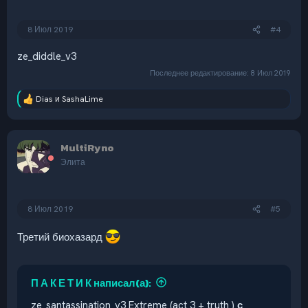
8 Июл 2019
#4
ze_diddle_v3
Последнее редактирование:
8 Июл 2019
Dias
и
SashaLime
Р
е
а
к
MultiRyno
ц
и
Элита
и
:
8 Июл 2019
#5
Третий биохазард
П А К Е Т И К написал(а):
ze_santassination_v3 Extreme (act 3 + truth )
с