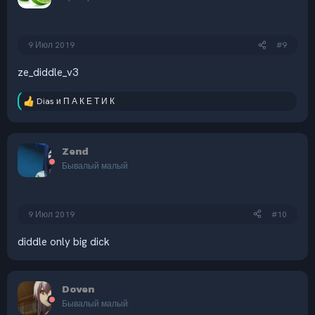
9 Июл 2019
#9
ze_diddle_v3
Dias
и
П А К Е Т И К
Р
е
а
к
Zend
ц
и
Бывалый малый
и
:
9 Июл 2019
#10
diddle only big dick
Doven
Бывалый малый