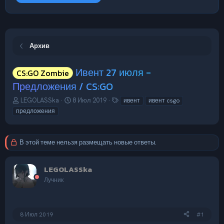
Архив
Ивент 27 июля -
CS:GO Zombie
Предложения / CS:GO
А
Д
Т
LEGOLASSka
8 Июл 2019
ивент
ивент csgo
в
а
е
предложения
т
т
г
о
а
и
р
н
В этой теме нельзя размещать новые ответы.
т
а
е
ч
м
а
LEGOLASSka
ы
л
Лучник
а
8 Июл 2019
#1