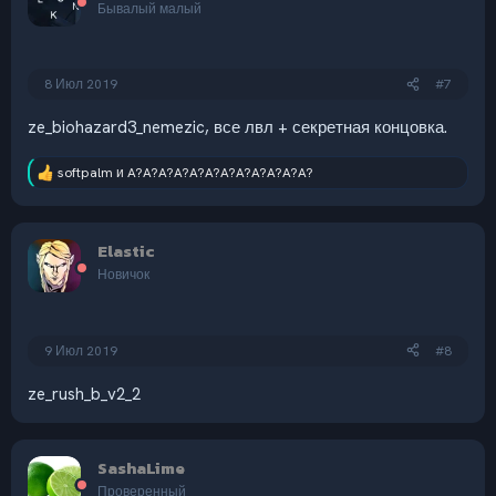
и
Бывалый малый
и
:
8 Июл 2019
#7
ze_biohazard3_nemezic, все лвл + секретная концовка.
softpalm
и
A?A?A?A?A?A?A?A?A?A?A?A?
Р
е
а
к
Elastic
ц
и
Новичок
и
:
9 Июл 2019
#8
ze_rush_b_v2_2
SashaLime
Проверенный