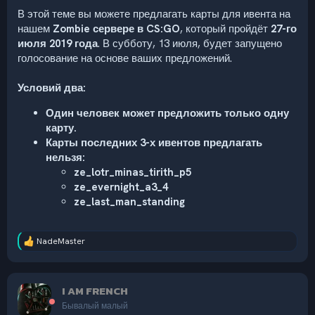
В этой теме вы можете предлагать карты для ивента на
нашем
Zombie сервере в CS:
GO
, который пройдёт
27-го
июля 2019 года
. В субботу, 13 июля, будет запущено
голосование на основе ваших предложений.
Условий два:
Один человек может предложить только одну
карту.
Карты последних 3-х ивентов предлагать
нельзя:
ze_lotr_minas_tirith_p5
ze_evernight_a3_4
ze_last_man_standing
NadeMaster
Р
е
а
к
I AM FRENCH
ц
и
Бывалый малый
и