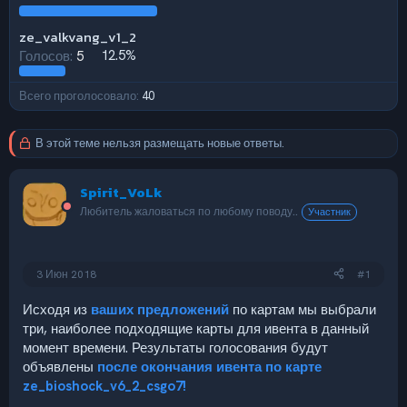
ze_valkvang_v1_2
Голосов:
5
12.5%
Всего проголосовало
40
В этой теме нельзя размещать новые ответы.
Spirit_VoLk
Любитель жаловаться по любому поводу..
Участник
3 Июн 2018
#1
Исходя из
ваших предложений
по картам мы выбрали
три, наиболее подходящие карты для ивента в данный
момент времени. Результаты голосования будут
объявлены
после окончания ивента по карте
ze_bioshock_v6_2_csgo7
!