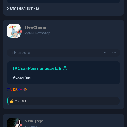
халявная випка)
HeeChann
Администратор
4 Июн 2018
#9
l#СкайРим написал(а):
#СкайРим
#
C
ка
й
Р
и
м
MiSTeR
Р
е
а
к
Stik jojo
ц
и