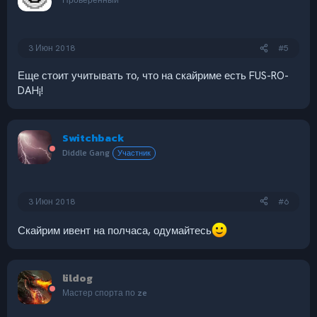
и
:
3 Июн 2018
#5
Еще стоит учитывать то, что на скайриме есть FUS-RO-
DAH¡!
Switchback
Diddle Gang
Участник
3 Июн 2018
#6
Скайрим ивент на полчаса, одумайтесь
lildog
Мастер спорта по ze