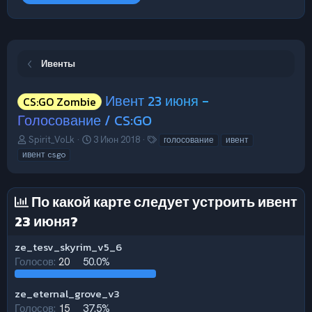
Ивенты
Ивент 23 июня -
CS:GO Zombie
Голосование / CS:GO
А
Д
Т
Spirit_VoLk
3 Июн 2018
голосование
ивент
в
а
е
ивент csgo
т
т
г
о
а
и
р
н
По какой карте следует устроить ивент
т
а
е
ч
23 июня?
м
а
ы
л
ze_tesv_skyrim_v5_6
а
Голосов:
20
50.0%
ze_eternal_grove_v3
Голосов:
15
37.5%