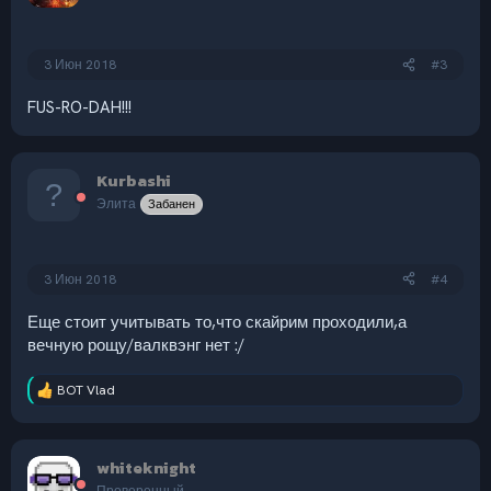
3 Июн 2018
#3
FUS-RO-DAH!!!
Kurbashi
Элита
Забанен
3 Июн 2018
#4
Еще стоит учитывать то,что скайрим проходили,а
вечную рощу/валквэнг нет :/
BOT Vlad
Р
е
а
к
whiteknight
ц
и
Проверенный