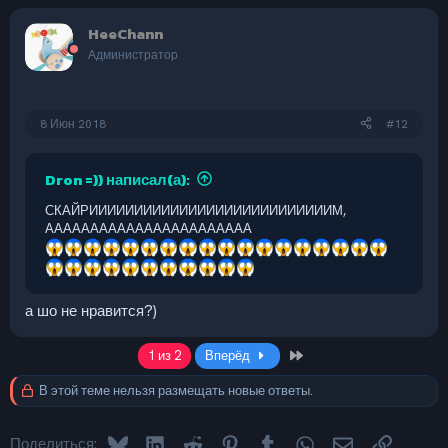
HeeChann
Администратор
8 Июн 2018
#12
Dron =)) написал(а):
СКАЙРИИИИИИИИИИИИИИИИИИИИИИИИИИИМ,
ААААААААААААААААААААААА
а шо не нравится?)
Last
1 из 2
Вперёд
В этой теме нельзя размещать новые ответы.
Bluesky
LinkedIn
Reddit
Pinterest
Tumblr
WhatsApp
Электронная 
Ссылка
Поделиться: