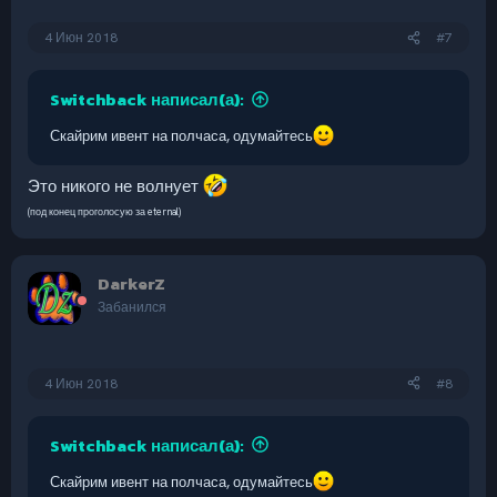
4 Июн 2018
#7
Switchback написал(а):
Скайрим ивент на полчаса, одумайтесь
Это никого не волнует
(под конец проголосую за eternal)
DarkerZ
Забанился
4 Июн 2018
#8
Switchback написал(а):
Скайрим ивент на полчаса, одумайтесь