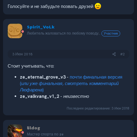
Голосуйте и не забудьте позвать друзей
Spirit_VoLk
Любитель жаловаться по любому поводу..
Участник
3 Июн 2018
#2
Стоит учитывать, что:
ze_eternal_grove_v3
-
почти финальная версия
(
или уже финальная, смотреть комментарий
Люфарена
)
ze_valkvang_v1_2
-
неизвестно
Последнее редактирование:
3 Июн 2018
lildog
Мастер спорта по ze